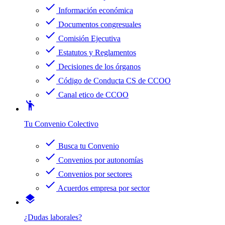
check
Información económica
check
Documentos congresuales
check
Comisión Ejecutiva
check
Estatutos y Reglamentos
check
Decisiones de los órganos
check
Código de Conducta CS de CCOO
check
Canal etico de CCOO
emoji_people
Tu Convenio Colectivo
check
Busca tu Convenio
check
Convenios por autonomías
check
Convenios por sectores
check
Acuerdos empresa por sector
layers
¿Dudas laborales?