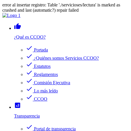
error al insertar registro: Table './servicioses/lectura' is marked as
crashed and last (automatic?) repair failed
thumb_up
¿Qué es CCOO?
check
Portada
check
¿Quiénes somos Servicios CCOO?
check
Estatutos
check
Reglamentos
check
Comisión Ejecutiva
check
Lo más leído
check
CCOO
analytics
Transparencia
check
Portal de transparencia