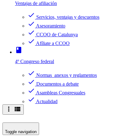
Ventajas de afiliación
check
Servicios, ventajas y descuentos
check
Asesoramiento
check
CCOO de Catalunya
check
Afíliate a CCOO
book
4º Congreso federal
check
Normas anexos y reglamentos
check
Documentos a debate
check
Asambleas Congresuales
check
Actualidad
more_vert
view_list
Toggle navigation