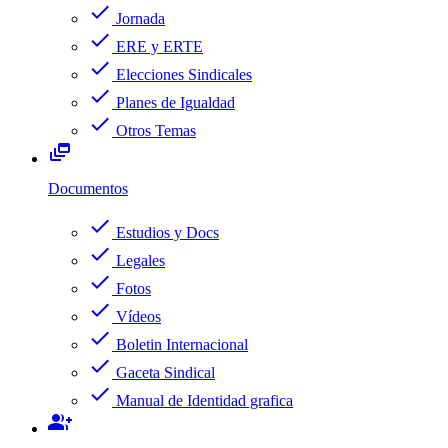
check
Jornada
check
ERE y ERTE
check
Elecciones Sindicales
check
Planes de Igualdad
check
Otros Temas
dynamic_feed
Documentos
check
Estudios y Docs
check
Legales
check
Fotos
check
Vídeos
check
Boletin Internacional
check
Gaceta Sindical
check
Manual de Identidad grafica
group_add