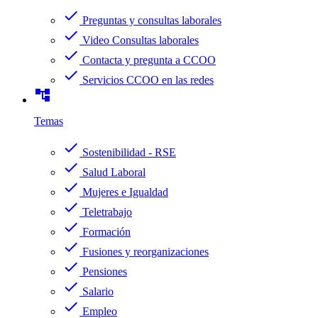
check
Preguntas y consultas laborales
check
Video Consultas laborales
check
Contacta y pregunta a CCOO
check
Servicios CCOO en las redes
account_tree
Temas
check
Sostenibilidad - RSE
check
Salud Laboral
check
Mujeres e Igualdad
check
Teletrabajo
check
Formación
check
Fusiones y reorganizaciones
check
Pensiones
check
Salario
check
Empleo