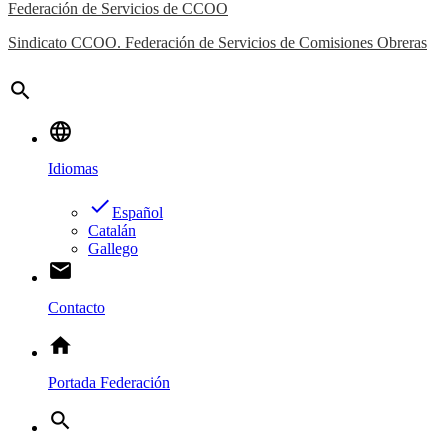
Federación de Servicios de CCOO
Sindicato CCOO. Federación de Servicios de Comisiones Obreras
search
language
Idiomas
done
Español
Catalán
Gallego
email
Contacto
home
Portada Federación
search