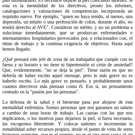
país subsahariano. Es necesario dejarse la piel colocando sartenes. Si
esta es la mentalidad de los directivos, pronto los informes,
catalogaciones y valoraciones de competencias incorporarán un
requisito nuevo. Por ejemplo, "quien no haya tenido, al menos, una
depresión, un infarto o una perforación de colon, durante el año, no
tendrá derecho al AVE". Considerar un mérito, y no un problema a
solucionar inmediatamente, que se produzcan enfermedades o
internamientos hospitalarios provocados por, o relacionados con, el
ritmo de trabajo y la continua exigencia de objetivos. Hasta aquí
hemos llegado.
¿Qué pensará este jefe de zona de un trabajador que cumple con su
faena y su horario y no tiene ni hipertensión ni crisis de ansiedad?
Que, evidentemente, "no se deja la piel". Tiene razón en que no
debería de haber escrito aquel mensaje, pero lo más grave no es
haberlo escrito. Lo más grave es pensarlo, y probablemente unos
cuantos directivos más piensan como él. Eso sí, un pensamiento
centrado en la "pasión por las personas".
La defensa de la salud y el bienestar pasa por alejarse de esta
mentalidad enfermiza. Somos personas que nos ganamos un salario
a cambio de unas horas de trabajo. Las causas con las que nos
implicarnos, o los motivos para dejarnos la piel, si fuera necesario,
las escogemos libremente. Y colocar sartenes o incrementar la
rentabilidad sobre recursos propios, desde el punto de vista de seres
humanos normales, que es el nuestro, no es ni una gran causa ni un