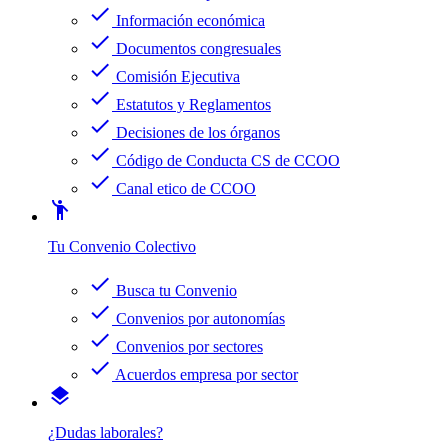
check
Información económica
check
Documentos congresuales
check
Comisión Ejecutiva
check
Estatutos y Reglamentos
check
Decisiones de los órganos
check
Código de Conducta CS de CCOO
check
Canal etico de CCOO
emoji_people
Tu Convenio Colectivo
check
Busca tu Convenio
check
Convenios por autonomías
check
Convenios por sectores
check
Acuerdos empresa por sector
layers
¿Dudas laborales?