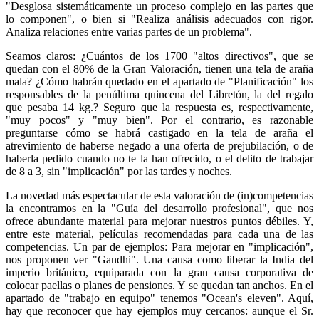
"Desglosa sistemáticamente un proceso complejo en las partes que
lo componen", o bien si "Realiza análisis adecuados con rigor.
Analiza relaciones entre varias partes de un problema".
Seamos claros: ¿Cuántos de los 1700 "altos directivos", que se
quedan con el 80% de la Gran Valoración, tienen una tela de araña
mala? ¿Cómo habrán quedado en el apartado de "Planificación" los
responsables de la penúltima quincena del Libretón, la del regalo
que pesaba 14 kg.? Seguro que la respuesta es, respectivamente,
"muy pocos" y "muy bien". Por el contrario, es razonable
preguntarse cómo se habrá castigado en la tela de araña el
atrevimiento de haberse negado a una oferta de prejubilación, o de
haberla pedido cuando no te la han ofrecido, o el delito de trabajar
de 8 a 3, sin "implicación" por las tardes y noches.
La novedad más espectacular de esta valoración de (in)competencias
la encontramos en la "Guía del desarrollo profesional", que nos
ofrece abundante material para mejorar nuestros puntos débiles. Y,
entre este material, películas recomendadas para cada una de las
competencias. Un par de ejemplos: Para mejorar en "implicación",
nos proponen ver "Gandhi". Una causa como liberar la India del
imperio británico, equiparada con la gran causa corporativa de
colocar paellas o planes de pensiones. Y se quedan tan anchos. En el
apartado de "trabajo en equipo" tenemos "Ocean's eleven". Aquí,
hay que reconocer que hay ejemplos muy cercanos: aunque el Sr.