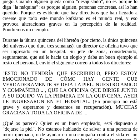
juego. Cuando alguien queda como "desajustado", no es porque lo
diga "la máquina": es porque alguien, personas concretas, así lo han
querido. Porque es evidente que hay directivos que han llegado a
creerse que todo este mundo kafkiano es el mundo real, y eso
provoca alteraciones graves en la percepción de la realidad.
Pondremos un ejemplo.
Durante la última quincena del libretón (por cierto, la única quincena
del universo que dura tres semanas), un director de oficina tuvo que
ser ingresado en un hospital. Su jefe de zona, considerando,
seguramente, que así le hacía un elogio y daba un buen ejemplo al
resto del personal, envió el siguiente correo a todos los directores:
"ESTO NO TENDRÍA QUE ESCRIBIRLO, PERO ESTOY
EMOCIONADO DE CÓMO HAY GENTE QUE
VERDADERAMENTE SE DEJA LA PIEL. NUESTRO AMIGO
Y COMPAÑERO... , QUE LA OFICINA QUE DIRIGE JUNTO
A SU EQUIPO VA LA PRIMERA EN LA QUINCENA, AYER
LE INGRESARON EN EL HOSPITAL. (En principio no está
grave y esperamos y deseamos su recuperación). MUCHAS
GRACIAS A TODA LA OFICINA DE ...
¿Qué os parece? Quien es un buen empleado, está dispuesto a
"dejarse la piel". No estamos hablando de salvar a una persona de
morir quemada, o de ayudar en una campaña contra el sida en un