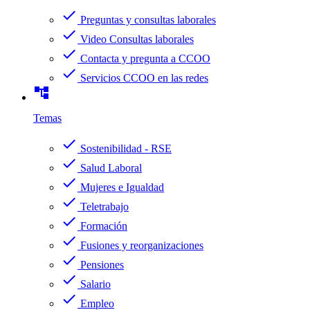
check
Preguntas y consultas laborales
check
Video Consultas laborales
check
Contacta y pregunta a CCOO
check
Servicios CCOO en las redes
account_tree
Temas
check
Sostenibilidad - RSE
check
Salud Laboral
check
Mujeres e Igualdad
check
Teletrabajo
check
Formación
check
Fusiones y reorganizaciones
check
Pensiones
check
Salario
check
Empleo