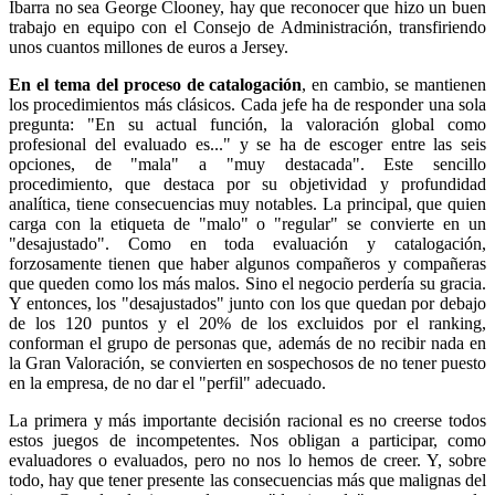
Ibarra no sea George Clooney, hay que reconocer que hizo un buen
trabajo en equipo con el Consejo de Administración, transfiriendo
unos cuantos millones de euros a Jersey.
En el tema del proceso de catalogación
, en cambio, se mantienen
los procedimientos más clásicos. Cada jefe ha de responder una sola
pregunta: "En su actual función, la valoración global como
profesional del evaluado es..." y se ha de escoger entre las seis
opciones, de "mala" a "muy destacada". Este sencillo
procedimiento, que destaca por su objetividad y profundidad
analítica, tiene consecuencias muy notables. La principal, que quien
carga con la etiqueta de "malo" o "regular" se convierte en un
"desajustado". Como en toda evaluación y catalogación,
forzosamente tienen que haber algunos compañeros y compañeras
que queden como los más malos. Sino el negocio perdería su gracia.
Y entonces, los "desajustados" junto con los que quedan por debajo
de los 120 puntos y el 20% de los excluidos por el ranking,
conforman el grupo de personas que, además de no recibir nada en
la Gran Valoración, se convierten en sospechosos de no tener puesto
en la empresa, de no dar el "perfil" adecuado.
La primera y más importante decisión racional es no creerse todos
estos juegos de incompetentes. Nos obligan a participar, como
evaluadores o evaluados, pero no nos lo hemos de creer. Y, sobre
todo, hay que tener presente las consecuencias más que malignas del