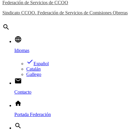
Federación de Servicios de CCOO
Sindicato CCOO. Federación de Servicios de Comisiones Obreras
search
language
Idiomas
done
Español
Catalán
Gallego
email
Contacto
home
Portada Federación
search