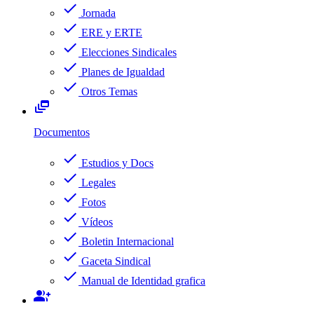
check
Jornada
check
ERE y ERTE
check
Elecciones Sindicales
check
Planes de Igualdad
check
Otros Temas
dynamic_feed
Documentos
check
Estudios y Docs
check
Legales
check
Fotos
check
Vídeos
check
Boletin Internacional
check
Gaceta Sindical
check
Manual de Identidad grafica
group_add