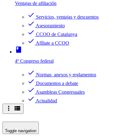
Ventajas de afiliación
check
Servicios, ventajas y descuentos
check
Asesoramiento
check
CCOO de Catalunya
check
Afíliate a CCOO
book
4º Congreso federal
check
Normas anexos y reglamentos
check
Documentos a debate
check
Asambleas Congresuales
check
Actualidad
more_vert
view_list
Toggle navigation