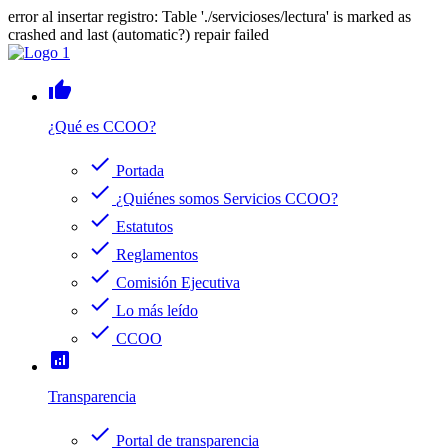
error al insertar registro: Table './servicioses/lectura' is marked as
crashed and last (automatic?) repair failed
thumb_up
¿Qué es CCOO?
check
Portada
check
¿Quiénes somos Servicios CCOO?
check
Estatutos
check
Reglamentos
check
Comisión Ejecutiva
check
Lo más leído
check
CCOO
analytics
Transparencia
check
Portal de transparencia