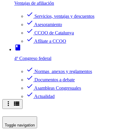
Ventajas de afiliación
check
Servicios, ventajas y descuentos
check
Asesoramiento
check
CCOO de Catalunya
check
Afíliate a CCOO
book
4º Congreso federal
check
Normas anexos y reglamentos
check
Documentos a debate
check
Asambleas Congresuales
check
Actualidad
more_vert
view_list
Toggle navigation