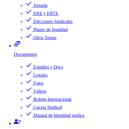
check
Jornada
check
ERE y ERTE
check
Elecciones Sindicales
check
Planes de Igualdad
check
Otros Temas
dynamic_feed
Documentos
check
Estudios y Docs
check
Legales
check
Fotos
check
Vídeos
check
Boletin Internacional
check
Gaceta Sindical
check
Manual de Identidad grafica
group_add