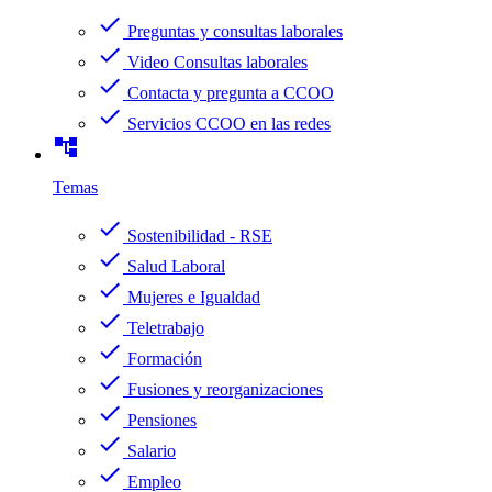
check
Preguntas y consultas laborales
check
Video Consultas laborales
check
Contacta y pregunta a CCOO
check
Servicios CCOO en las redes
account_tree
Temas
check
Sostenibilidad - RSE
check
Salud Laboral
check
Mujeres e Igualdad
check
Teletrabajo
check
Formación
check
Fusiones y reorganizaciones
check
Pensiones
check
Salario
check
Empleo