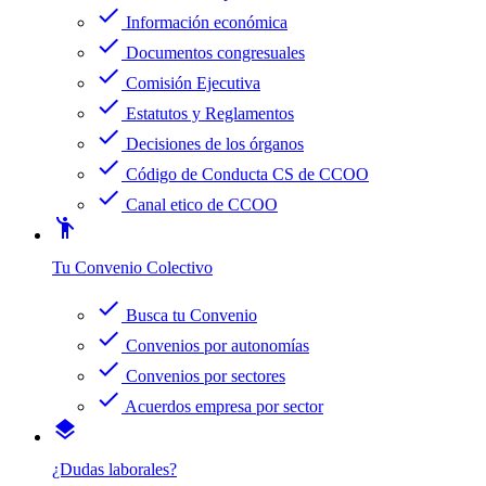
check
Información económica
check
Documentos congresuales
check
Comisión Ejecutiva
check
Estatutos y Reglamentos
check
Decisiones de los órganos
check
Código de Conducta CS de CCOO
check
Canal etico de CCOO
emoji_people
Tu Convenio Colectivo
check
Busca tu Convenio
check
Convenios por autonomías
check
Convenios por sectores
check
Acuerdos empresa por sector
layers
¿Dudas laborales?