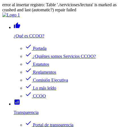
error al insertar registro: Table './servicioses/lectura' is marked as
crashed and last (automatic?) repair failed
thumb_up
¿Qué es CCOO?
check
Portada
check
¿Quiénes somos Servicios CCOO?
check
Estatutos
check
Reglamentos
check
Comisión Ejecutiva
check
Lo más leído
check
CCOO
analytics
Transparencia
check
Portal de transparencia