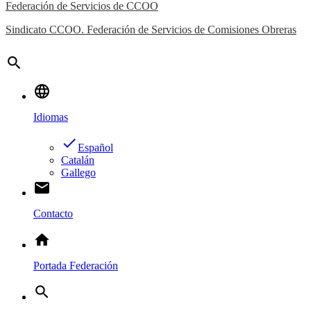
Federación de Servicios de CCOO
Sindicato CCOO. Federación de Servicios de Comisiones Obreras
search
language
Idiomas
done
Español
Catalán
Gallego
email
Contacto
home
Portada Federación
search