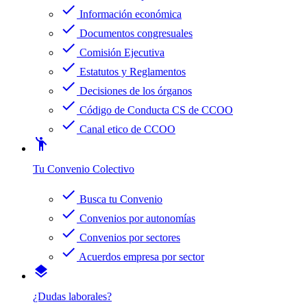
check
Información económica
check
Documentos congresuales
check
Comisión Ejecutiva
check
Estatutos y Reglamentos
check
Decisiones de los órganos
check
Código de Conducta CS de CCOO
check
Canal etico de CCOO
emoji_people
Tu Convenio Colectivo
check
Busca tu Convenio
check
Convenios por autonomías
check
Convenios por sectores
check
Acuerdos empresa por sector
layers
¿Dudas laborales?