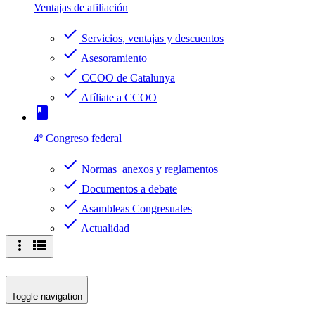
Ventajas de afiliación
check
Servicios, ventajas y descuentos
check
Asesoramiento
check
CCOO de Catalunya
check
Afíliate a CCOO
book
4º Congreso federal
check
Normas anexos y reglamentos
check
Documentos a debate
check
Asambleas Congresuales
check
Actualidad
more_vert
view_list
Toggle navigation