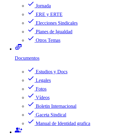
check
Jornada
check
ERE y ERTE
check
Elecciones Sindicales
check
Planes de Igualdad
check
Otros Temas
dynamic_feed
Documentos
check
Estudios y Docs
check
Legales
check
Fotos
check
Vídeos
check
Boletin Internacional
check
Gaceta Sindical
check
Manual de Identidad grafica
group_add