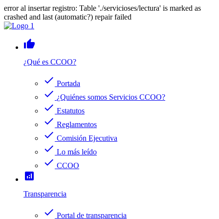
error al insertar registro: Table './servicioses/lectura' is marked as
crashed and last (automatic?) repair failed
thumb_up
¿Qué es CCOO?
check
Portada
check
¿Quiénes somos Servicios CCOO?
check
Estatutos
check
Reglamentos
check
Comisión Ejecutiva
check
Lo más leído
check
CCOO
analytics
Transparencia
check
Portal de transparencia