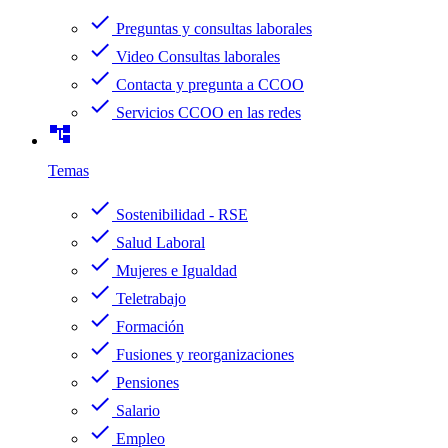
check
Preguntas y consultas laborales
check
Video Consultas laborales
check
Contacta y pregunta a CCOO
check
Servicios CCOO en las redes
account_tree
Temas
check
Sostenibilidad - RSE
check
Salud Laboral
check
Mujeres e Igualdad
check
Teletrabajo
check
Formación
check
Fusiones y reorganizaciones
check
Pensiones
check
Salario
check
Empleo