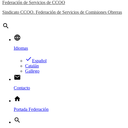
Federación de Servicios de CCOO
Sindicato CCOO. Federación de Servicios de Comisiones Obreras
search
language
Idiomas
done
Español
Catalán
Gallego
email
Contacto
home
Portada Federación
search