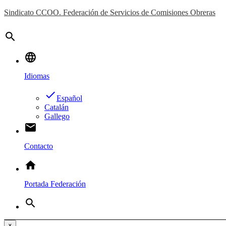
Sindicato CCOO. Federación de Servicios de Comisiones Obreras
search
language
Idiomas
done
Español
Catalán
Gallego
email
Contacto
home
Portada Federación
search
×