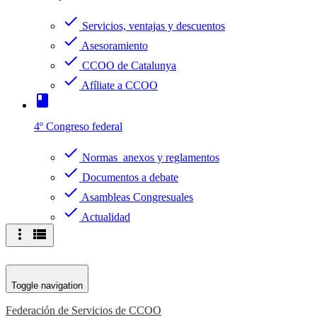
check
Servicios, ventajas y descuentos
check
Asesoramiento
check
CCOO de Catalunya
check
Afíliate a CCOO
book
4º Congreso federal
check
Normas anexos y reglamentos
check
Documentos a debate
check
Asambleas Congresuales
check
Actualidad
more_vert
view_list
Toggle navigation
Federación de Servicios de CCOO