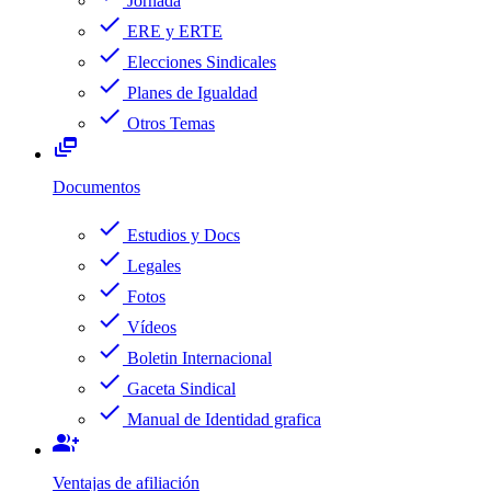
Jornada
check
ERE y ERTE
check
Elecciones Sindicales
check
Planes de Igualdad
check
Otros Temas
dynamic_feed
Documentos
check
Estudios y Docs
check
Legales
check
Fotos
check
Vídeos
check
Boletin Internacional
check
Gaceta Sindical
check
Manual de Identidad grafica
group_add
Ventajas de afiliación