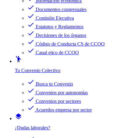
Información económica
check
Documentos congresuales
check
Comisión Ejecutiva
check
Estatutos y Reglamentos
check
Decisiones de los órganos
check
Código de Conducta CS de CCOO
check
Canal etico de CCOO
emoji_people
Tu Convenio Colectivo
check
Busca tu Convenio
check
Convenios por autonomías
check
Convenios por sectores
check
Acuerdos empresa por sector
layers
¿Dudas laborales?