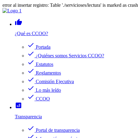
error al insertar registro: Table './servicioses/lectura' is marked as cras
thumb_up
¿Qué es CCOO?
check
Portada
check
¿Quiénes somos Servicios CCOO?
check
Estatutos
check
Reglamentos
check
Comisión Ejecutiva
check
Lo más leído
check
CCOO
analytics
Transparencia
check
Portal de transparencia
check