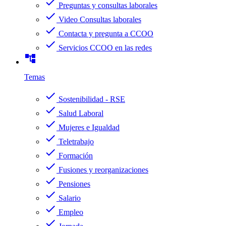
check
Preguntas y consultas laborales
check
Video Consultas laborales
check
Contacta y pregunta a CCOO
check
Servicios CCOO en las redes
account_tree
Temas
check
Sostenibilidad - RSE
check
Salud Laboral
check
Mujeres e Igualdad
check
Teletrabajo
check
Formación
check
Fusiones y reorganizaciones
check
Pensiones
check
Salario
check
Empleo
check