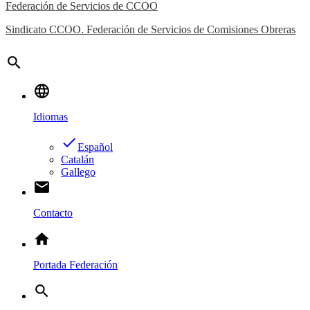
Federación de Servicios de CCOO
Sindicato CCOO. Federación de Servicios de Comisiones Obreras
search
language
Idiomas
done
Español
Catalán
Gallego
email
Contacto
home
Portada Federación
search