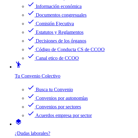
check
Información económica
check
Documentos congresuales
check
Comisión Ejecutiva
check
Estatutos y Reglamentos
check
Decisiones de los órganos
check
Código de Conducta CS de CCOO
check
Canal etico de CCOO
emoji_people
Tu Convenio Colectivo
check
Busca tu Convenio
check
Convenios por autonomías
check
Convenios por sectores
check
Acuerdos empresa por sector
layers
¿Dudas laborales?