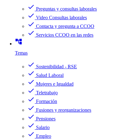
check
Preguntas y consultas laborales
check
Video Consultas laborales
check
Contacta y pregunta a CCOO
check
Servicios CCOO en las redes
account_tree
Temas
check
Sostenibilidad - RSE
check
Salud Laboral
check
Mujeres e Igualdad
check
Teletrabajo
check
Formación
check
Fusiones y reorganizaciones
check
Pensiones
check
Salario
check
Empleo