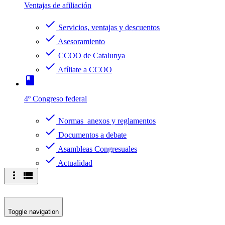
Ventajas de afiliación
check
Servicios, ventajas y descuentos
check
Asesoramiento
check
CCOO de Catalunya
check
Afíliate a CCOO
book
4º Congreso federal
check
Normas anexos y reglamentos
check
Documentos a debate
check
Asambleas Congresuales
check
Actualidad
more_vert
view_list
Toggle navigation