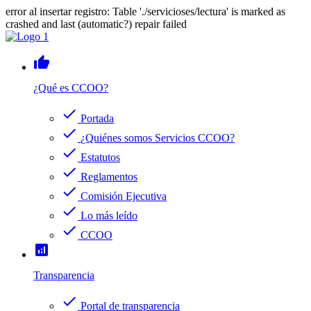
error al insertar registro: Table './servicioses/lectura' is marked as
crashed and last (automatic?) repair failed
thumb_up
¿Qué es CCOO?
check
Portada
check
¿Quiénes somos Servicios CCOO?
check
Estatutos
check
Reglamentos
check
Comisión Ejecutiva
check
Lo más leído
check
CCOO
analytics
Transparencia
check
Portal de transparencia