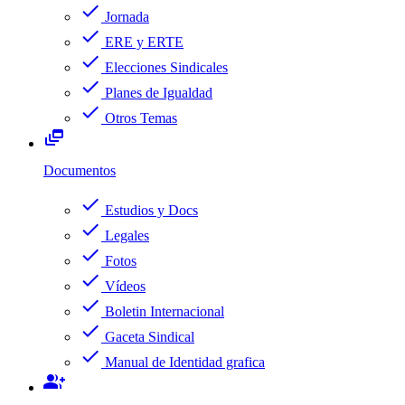
check
Jornada
check
ERE y ERTE
check
Elecciones Sindicales
check
Planes de Igualdad
check
Otros Temas
dynamic_feed
Documentos
check
Estudios y Docs
check
Legales
check
Fotos
check
Vídeos
check
Boletin Internacional
check
Gaceta Sindical
check
Manual de Identidad grafica
group_add