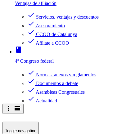
Ventajas de afiliación
check
Servicios, ventajas y descuentos
check
Asesoramiento
check
CCOO de Catalunya
check
Afíliate a CCOO
book
4º Congreso federal
check
Normas anexos y reglamentos
check
Documentos a debate
check
Asambleas Congresuales
check
Actualidad
more_vert
view_list
Toggle navigation