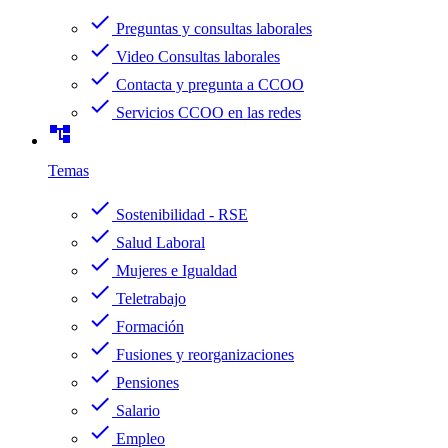
check
Preguntas y consultas laborales
check
Video Consultas laborales
check
Contacta y pregunta a CCOO
check
Servicios CCOO en las redes
account_tree
Temas
check
Sostenibilidad - RSE
check
Salud Laboral
check
Mujeres e Igualdad
check
Teletrabajo
check
Formación
check
Fusiones y reorganizaciones
check
Pensiones
check
Salario
check
Empleo