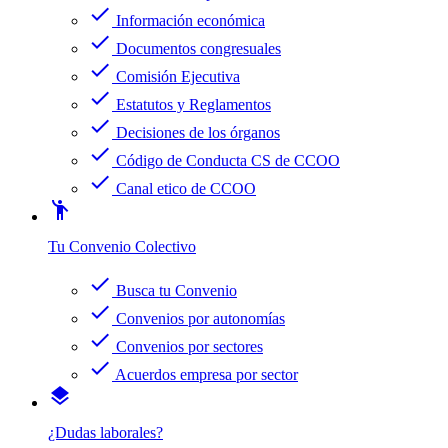
check
Información económica
check
Documentos congresuales
check
Comisión Ejecutiva
check
Estatutos y Reglamentos
check
Decisiones de los órganos
check
Código de Conducta CS de CCOO
check
Canal etico de CCOO
emoji_people
Tu Convenio Colectivo
check
Busca tu Convenio
check
Convenios por autonomías
check
Convenios por sectores
check
Acuerdos empresa por sector
layers
¿Dudas laborales?