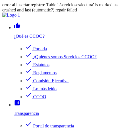
error al insertar registro: Table './servicioses/lectura' is marked as
crashed and last (automatic?) repair failed
thumb_up
¿Qué es CCOO?
check
Portada
check
¿Quiénes somos Servicios CCOO?
check
Estatutos
check
Reglamentos
check
Comisión Ejecutiva
check
Lo más leído
check
CCOO
analytics
Transparencia
check
Portal de transparencia