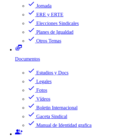
check
Jornada
check
ERE y ERTE
check
Elecciones Sindicales
check
Planes de Igualdad
check
Otros Temas
dynamic_feed
Documentos
check
Estudios y Docs
check
Legales
check
Fotos
check
Vídeos
check
Boletin Internacional
check
Gaceta Sindical
check
Manual de Identidad grafica
group_add