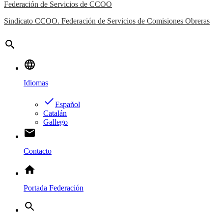
Federación de Servicios de CCOO
Sindicato CCOO. Federación de Servicios de Comisiones Obreras
search
language
Idiomas
done
Español
Catalán
Gallego
email
Contacto
home
Portada Federación
search