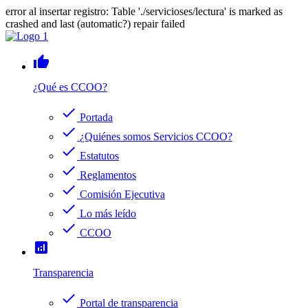
error al insertar registro: Table './servicioses/lectura' is marked as
crashed and last (automatic?) repair failed
thumb_up
¿Qué es CCOO?
check
Portada
check
¿Quiénes somos Servicios CCOO?
check
Estatutos
check
Reglamentos
check
Comisión Ejecutiva
check
Lo más leído
check
CCOO
analytics
Transparencia
check
Portal de transparencia