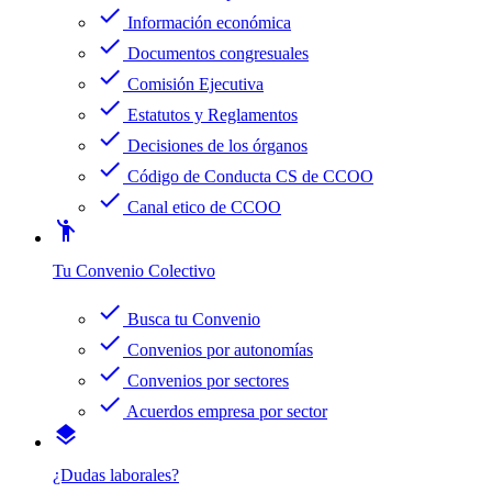
check
Información económica
check
Documentos congresuales
check
Comisión Ejecutiva
check
Estatutos y Reglamentos
check
Decisiones de los órganos
check
Código de Conducta CS de CCOO
check
Canal etico de CCOO
emoji_people
Tu Convenio Colectivo
check
Busca tu Convenio
check
Convenios por autonomías
check
Convenios por sectores
check
Acuerdos empresa por sector
layers
¿Dudas laborales?