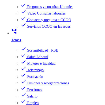
check
Preguntas y consultas laborales
check
Video Consultas laborales
check
Contacta y pregunta a CCOO
check
Servicios CCOO en las redes
account_tree
Temas
check
Sostenibilidad - RSE
check
Salud Laboral
check
Mujeres e Igualdad
check
Teletrabajo
check
Formación
check
Fusiones y reorganizaciones
check
Pensiones
check
Salario
check
Empleo