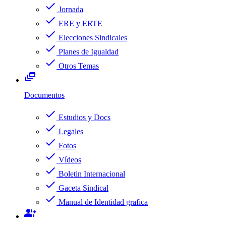
check
Jornada
check
ERE y ERTE
check
Elecciones Sindicales
check
Planes de Igualdad
check
Otros Temas
dynamic_feed
Documentos
check
Estudios y Docs
check
Legales
check
Fotos
check
Vídeos
check
Boletin Internacional
check
Gaceta Sindical
check
Manual de Identidad grafica
group_add