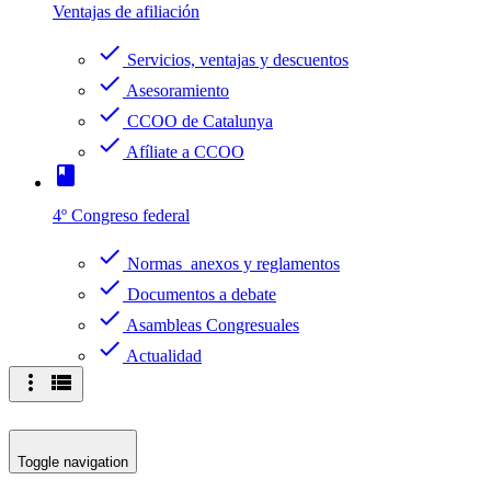
Ventajas de afiliación
check
Servicios, ventajas y descuentos
check
Asesoramiento
check
CCOO de Catalunya
check
Afíliate a CCOO
book
4º Congreso federal
check
Normas anexos y reglamentos
check
Documentos a debate
check
Asambleas Congresuales
check
Actualidad
more_vert
view_list
Toggle navigation