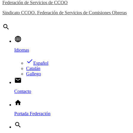
Federación de Servicios de CCOO
Sindicato CCOO. Federación de Servicios de Comisiones Obreras
search
language
Idiomas
done
Español
Catalán
Gallego
email
Contacto
home
Portada Federación
search