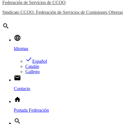
Federación de Servicios de CCOO
Sindicato CCOO. Federación de Servicios de Comisiones Obreras
search
language
Idiomas
done
Español
Catalán
Gallego
email
Contacto
home
Portada Federación
search