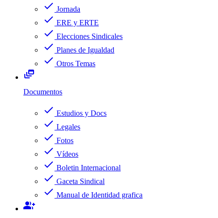
check
Jornada
check
ERE y ERTE
check
Elecciones Sindicales
check
Planes de Igualdad
check
Otros Temas
dynamic_feed
Documentos
check
Estudios y Docs
check
Legales
check
Fotos
check
Vídeos
check
Boletin Internacional
check
Gaceta Sindical
check
Manual de Identidad grafica
group_add