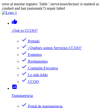
error al insertar registro: Table './servicioses/lectura' is marked as
crashed and last (automatic?) repair failed
thumb_up
¿Qué es CCOO?
check
Portada
check
¿Quiénes somos Servicios CCOO?
check
Estatutos
check
Reglamentos
check
Comisión Ejecutiva
check
Lo más leído
check
CCOO
analytics
Transparencia
check
Portal de transparencia