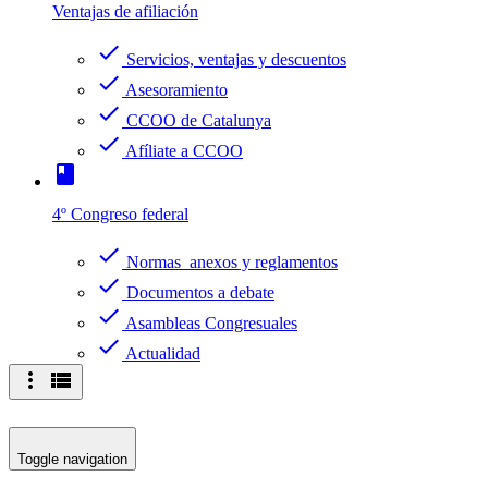
Ventajas de afiliación
check
Servicios, ventajas y descuentos
check
Asesoramiento
check
CCOO de Catalunya
check
Afíliate a CCOO
book
4º Congreso federal
check
Normas anexos y reglamentos
check
Documentos a debate
check
Asambleas Congresuales
check
Actualidad
more_vert
view_list
Toggle navigation