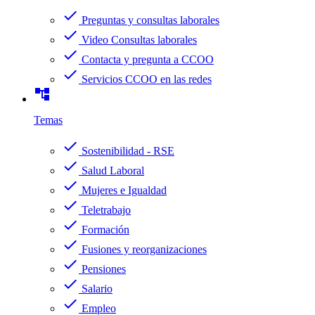
check
Preguntas y consultas laborales
check
Video Consultas laborales
check
Contacta y pregunta a CCOO
check
Servicios CCOO en las redes
account_tree
Temas
check
Sostenibilidad - RSE
check
Salud Laboral
check
Mujeres e Igualdad
check
Teletrabajo
check
Formación
check
Fusiones y reorganizaciones
check
Pensiones
check
Salario
check
Empleo