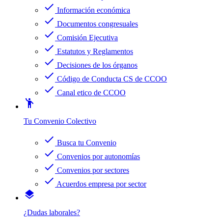
check
Información económica
check
Documentos congresuales
check
Comisión Ejecutiva
check
Estatutos y Reglamentos
check
Decisiones de los órganos
check
Código de Conducta CS de CCOO
check
Canal etico de CCOO
emoji_people
Tu Convenio Colectivo
check
Busca tu Convenio
check
Convenios por autonomías
check
Convenios por sectores
check
Acuerdos empresa por sector
layers
¿Dudas laborales?