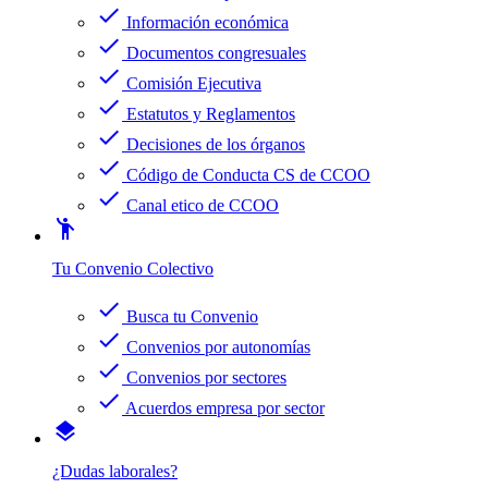
check
Información económica
check
Documentos congresuales
check
Comisión Ejecutiva
check
Estatutos y Reglamentos
check
Decisiones de los órganos
check
Código de Conducta CS de CCOO
check
Canal etico de CCOO
emoji_people
Tu Convenio Colectivo
check
Busca tu Convenio
check
Convenios por autonomías
check
Convenios por sectores
check
Acuerdos empresa por sector
layers
¿Dudas laborales?