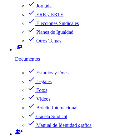
check
Jornada
check
ERE y ERTE
check
Elecciones Sindicales
check
Planes de Igualdad
check
Otros Temas
dynamic_feed
Documentos
check
Estudios y Docs
check
Legales
check
Fotos
check
Vídeos
check
Boletin Internacional
check
Gaceta Sindical
check
Manual de Identidad grafica
group_add