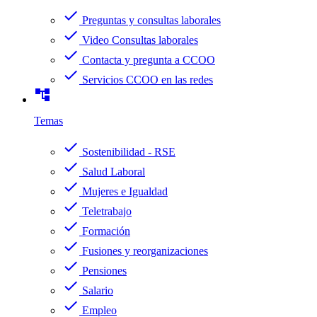
check
Preguntas y consultas laborales
check
Video Consultas laborales
check
Contacta y pregunta a CCOO
check
Servicios CCOO en las redes
account_tree
Temas
check
Sostenibilidad - RSE
check
Salud Laboral
check
Mujeres e Igualdad
check
Teletrabajo
check
Formación
check
Fusiones y reorganizaciones
check
Pensiones
check
Salario
check
Empleo