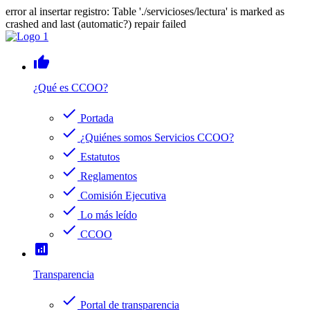
error al insertar registro: Table './servicioses/lectura' is marked as
crashed and last (automatic?) repair failed
thumb_up
¿Qué es CCOO?
check
Portada
check
¿Quiénes somos Servicios CCOO?
check
Estatutos
check
Reglamentos
check
Comisión Ejecutiva
check
Lo más leído
check
CCOO
analytics
Transparencia
check
Portal de transparencia