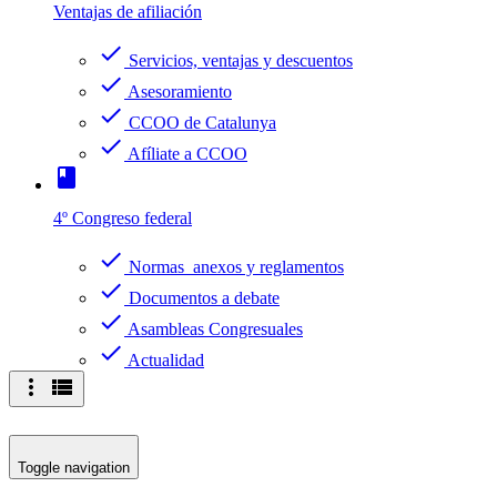
Ventajas de afiliación
check
Servicios, ventajas y descuentos
check
Asesoramiento
check
CCOO de Catalunya
check
Afíliate a CCOO
book
4º Congreso federal
check
Normas anexos y reglamentos
check
Documentos a debate
check
Asambleas Congresuales
check
Actualidad
more_vert
view_list
Toggle navigation