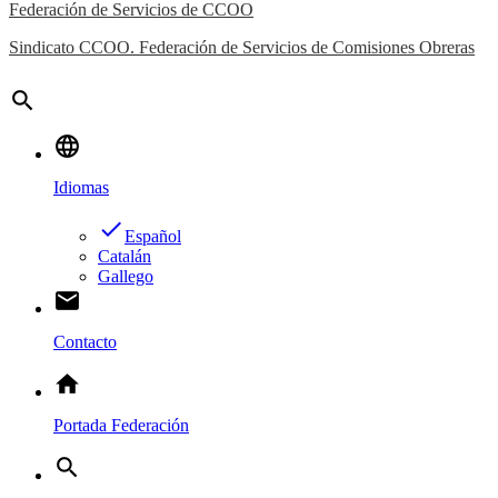
Federación de Servicios de CCOO
Sindicato CCOO. Federación de Servicios de Comisiones Obreras
search
language
Idiomas
done
Español
Catalán
Gallego
email
Contacto
home
Portada Federación
search