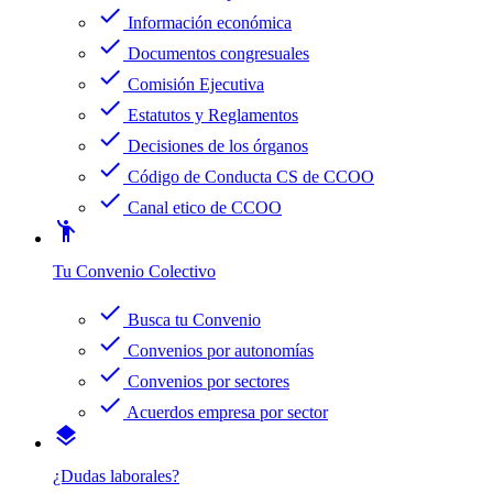
check
Información económica
check
Documentos congresuales
check
Comisión Ejecutiva
check
Estatutos y Reglamentos
check
Decisiones de los órganos
check
Código de Conducta CS de CCOO
check
Canal etico de CCOO
emoji_people
Tu Convenio Colectivo
check
Busca tu Convenio
check
Convenios por autonomías
check
Convenios por sectores
check
Acuerdos empresa por sector
layers
¿Dudas laborales?