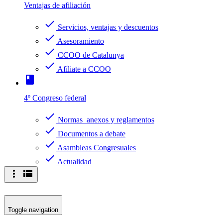
Ventajas de afiliación
check
Servicios, ventajas y descuentos
check
Asesoramiento
check
CCOO de Catalunya
check
Afíliate a CCOO
book
4º Congreso federal
check
Normas anexos y reglamentos
check
Documentos a debate
check
Asambleas Congresuales
check
Actualidad
more_vert
view_list
Toggle navigation