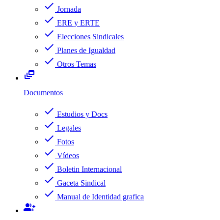
check
Jornada
check
ERE y ERTE
check
Elecciones Sindicales
check
Planes de Igualdad
check
Otros Temas
dynamic_feed
Documentos
check
Estudios y Docs
check
Legales
check
Fotos
check
Vídeos
check
Boletin Internacional
check
Gaceta Sindical
check
Manual de Identidad grafica
group_add