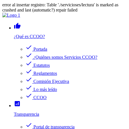
error al insertar registro: Table './servicioses/lectura' is marked as
crashed and last (automatic?) repair failed
thumb_up
¿Qué es CCOO?
check
Portada
check
¿Quiénes somos Servicios CCOO?
check
Estatutos
check
Reglamentos
check
Comisión Ejecutiva
check
Lo más leído
check
CCOO
analytics
Transparencia
check
Portal de transparencia