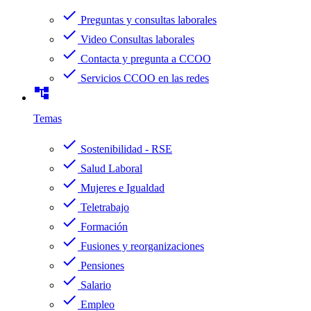
check
Preguntas y consultas laborales
check
Video Consultas laborales
check
Contacta y pregunta a CCOO
check
Servicios CCOO en las redes
account_tree
Temas
check
Sostenibilidad - RSE
check
Salud Laboral
check
Mujeres e Igualdad
check
Teletrabajo
check
Formación
check
Fusiones y reorganizaciones
check
Pensiones
check
Salario
check
Empleo