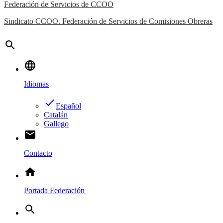
Federación de Servicios de CCOO
Sindicato CCOO. Federación de Servicios de Comisiones Obreras
search
language
Idiomas
done
Español
Catalán
Gallego
email
Contacto
home
Portada Federación
search