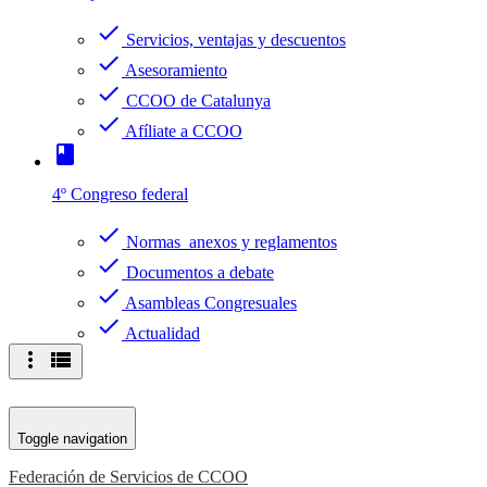
check
Servicios, ventajas y descuentos
check
Asesoramiento
check
CCOO de Catalunya
check
Afíliate a CCOO
book
4º Congreso federal
check
Normas anexos y reglamentos
check
Documentos a debate
check
Asambleas Congresuales
check
Actualidad
more_vert
view_list
Toggle navigation
Federación de Servicios de CCOO