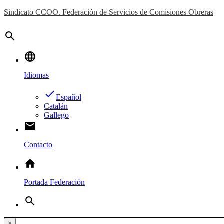
Sindicato CCOO. Federación de Servicios de Comisiones Obreras
search
language
Idiomas
done
Español
Catalán
Gallego
email
Contacto
home
Portada Federación
search
×