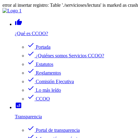
error al insertar registro: Table './servicioses/lectura' is marked as cras
thumb_up
¿Qué es CCOO?
check
Portada
check
¿Quiénes somos Servicios CCOO?
check
Estatutos
check
Reglamentos
check
Comisión Ejecutiva
check
Lo más leído
check
CCOO
analytics
Transparencia
check
Portal de transparencia
check