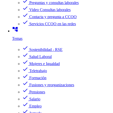
check
Preguntas y consultas laborales
check
Video Consultas laborales
check
Contacta y pregunta a CCOO
check
Servicios CCOO en las redes
account_tree
Temas
check
Sostenibilidad - RSE
check
Salud Laboral
check
Mujeres e Igualdad
check
Teletrabajo
check
Formación
check
Fusiones y reorganizaciones
check
Pensiones
check
Salario
check
Empleo
check