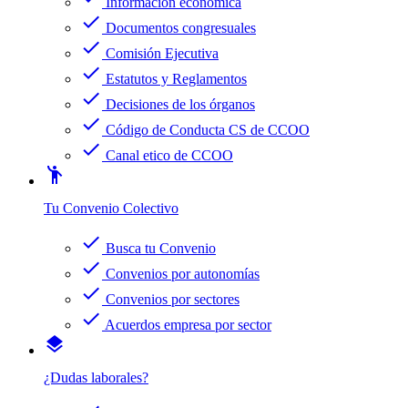
Información económica
check
Documentos congresuales
check
Comisión Ejecutiva
check
Estatutos y Reglamentos
check
Decisiones de los órganos
check
Código de Conducta CS de CCOO
check
Canal etico de CCOO
emoji_people
Tu Convenio Colectivo
check
Busca tu Convenio
check
Convenios por autonomías
check
Convenios por sectores
check
Acuerdos empresa por sector
layers
¿Dudas laborales?