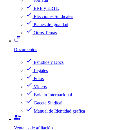
Jornada
check
ERE y ERTE
check
Elecciones Sindicales
check
Planes de Igualdad
check
Otros Temas
dynamic_feed
Documentos
check
Estudios y Docs
check
Legales
check
Fotos
check
Vídeos
check
Boletin Internacional
check
Gaceta Sindical
check
Manual de Identidad grafica
group_add
Ventajas de afiliación