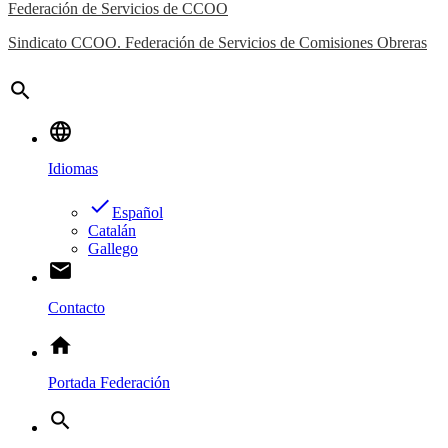
Federación de Servicios de CCOO
Sindicato CCOO. Federación de Servicios de Comisiones Obreras
search
language
Idiomas
done
Español
Catalán
Gallego
email
Contacto
home
Portada Federación
search