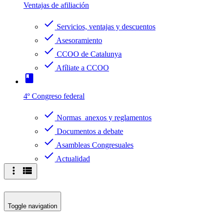
Ventajas de afiliación
check
Servicios, ventajas y descuentos
check
Asesoramiento
check
CCOO de Catalunya
check
Afíliate a CCOO
book
4º Congreso federal
check
Normas anexos y reglamentos
check
Documentos a debate
check
Asambleas Congresuales
check
Actualidad
more_vert
view_list
Toggle navigation