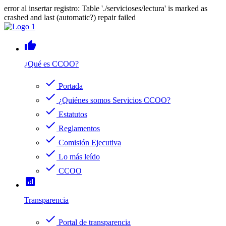
error al insertar registro: Table './servicioses/lectura' is marked as
crashed and last (automatic?) repair failed
thumb_up
¿Qué es CCOO?
check
Portada
check
¿Quiénes somos Servicios CCOO?
check
Estatutos
check
Reglamentos
check
Comisión Ejecutiva
check
Lo más leído
check
CCOO
analytics
Transparencia
check
Portal de transparencia