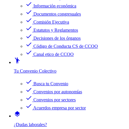
check
Información económica
check
Documentos congresuales
check
Comisión Ejecutiva
check
Estatutos y Reglamentos
check
Decisiones de los órganos
check
Código de Conducta CS de CCOO
check
Canal etico de CCOO
emoji_people
Tu Convenio Colectivo
check
Busca tu Convenio
check
Convenios por autonomías
check
Convenios por sectores
check
Acuerdos empresa por sector
layers
¿Dudas laborales?