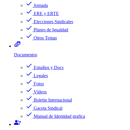
check
Jornada
check
ERE y ERTE
check
Elecciones Sindicales
check
Planes de Igualdad
check
Otros Temas
dynamic_feed
Documentos
check
Estudios y Docs
check
Legales
check
Fotos
check
Vídeos
check
Boletin Internacional
check
Gaceta Sindical
check
Manual de Identidad grafica
group_add