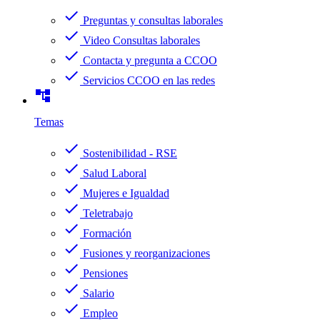
check
Preguntas y consultas laborales
check
Video Consultas laborales
check
Contacta y pregunta a CCOO
check
Servicios CCOO en las redes
account_tree
Temas
check
Sostenibilidad - RSE
check
Salud Laboral
check
Mujeres e Igualdad
check
Teletrabajo
check
Formación
check
Fusiones y reorganizaciones
check
Pensiones
check
Salario
check
Empleo