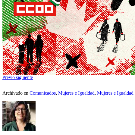
Previo
siguiente
Archivado en
Comunicados
,
Mujeres e Igualdad
,
Mujeres e Igualdad