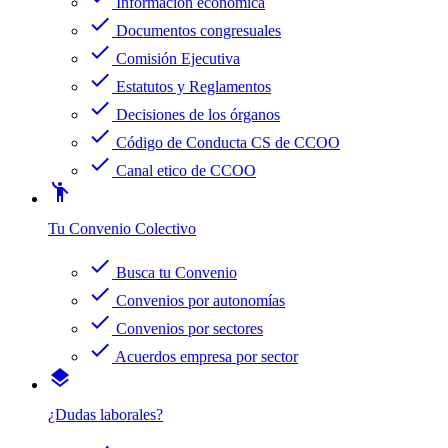
Información económica
check
Documentos congresuales
check
Comisión Ejecutiva
check
Estatutos y Reglamentos
check
Decisiones de los órganos
check
Código de Conducta CS de CCOO
check
Canal etico de CCOO
emoji_people
Tu Convenio Colectivo
check
Busca tu Convenio
check
Convenios por autonomías
check
Convenios por sectores
check
Acuerdos empresa por sector
layers
¿Dudas laborales?