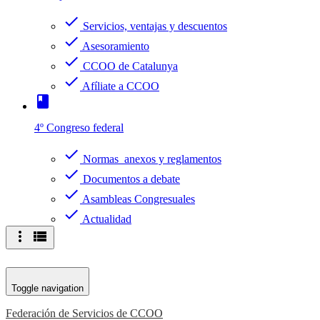
check
Servicios, ventajas y descuentos
check
Asesoramiento
check
CCOO de Catalunya
check
Afíliate a CCOO
book
4º Congreso federal
check
Normas anexos y reglamentos
check
Documentos a debate
check
Asambleas Congresuales
check
Actualidad
more_vert
view_list
Toggle navigation
Federación de Servicios de CCOO