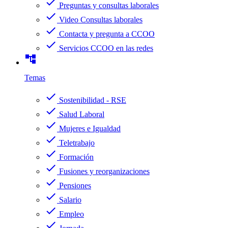
check
Preguntas y consultas laborales
check
Video Consultas laborales
check
Contacta y pregunta a CCOO
check
Servicios CCOO en las redes
account_tree
Temas
check
Sostenibilidad - RSE
check
Salud Laboral
check
Mujeres e Igualdad
check
Teletrabajo
check
Formación
check
Fusiones y reorganizaciones
check
Pensiones
check
Salario
check
Empleo
check