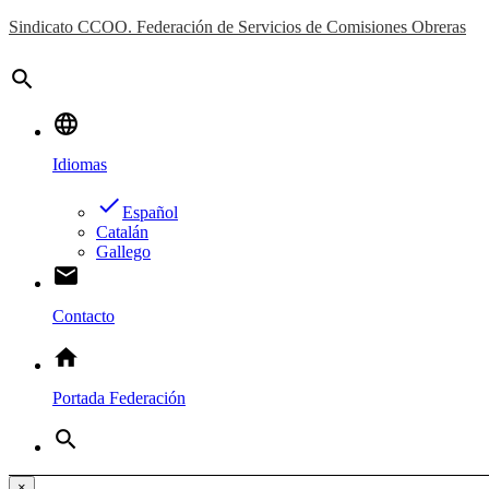
Sindicato CCOO. Federación de Servicios de Comisiones Obreras
search
language
Idiomas
done
Español
Catalán
Gallego
email
Contacto
home
Portada Federación
search
×