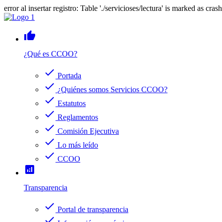
error al insertar registro: Table './servicioses/lectura' is marked as cras
thumb_up
¿Qué es CCOO?
check
Portada
check
¿Quiénes somos Servicios CCOO?
check
Estatutos
check
Reglamentos
check
Comisión Ejecutiva
check
Lo más leído
check
CCOO
analytics
Transparencia
check
Portal de transparencia
check