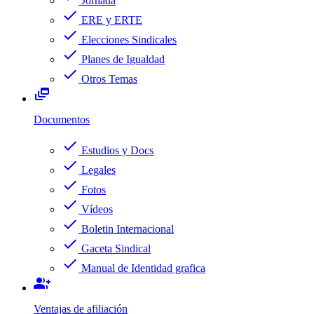
Jornada
check
ERE y ERTE
check
Elecciones Sindicales
check
Planes de Igualdad
check
Otros Temas
dynamic_feed
Documentos
check
Estudios y Docs
check
Legales
check
Fotos
check
Vídeos
check
Boletin Internacional
check
Gaceta Sindical
check
Manual de Identidad grafica
group_add
Ventajas de afiliación