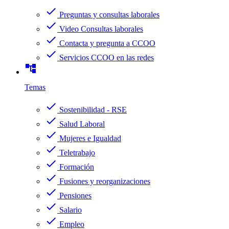
check
Preguntas y consultas laborales
check
Video Consultas laborales
check
Contacta y pregunta a CCOO
check
Servicios CCOO en las redes
account_tree
Temas
check
Sostenibilidad - RSE
check
Salud Laboral
check
Mujeres e Igualdad
check
Teletrabajo
check
Formación
check
Fusiones y reorganizaciones
check
Pensiones
check
Salario
check
Empleo