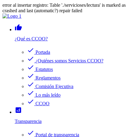
error al insertar registro: Table './servicioses/lectura' is marked as
crashed and last (automatic?) repair failed
thumb_up
¿Qué es CCOO?
check
Portada
check
¿Quiénes somos Servicios CCOO?
check
Estatutos
check
Reglamentos
check
Comisión Ejecutiva
check
Lo más leído
check
CCOO
analytics
Transparencia
check
Portal de transparencia