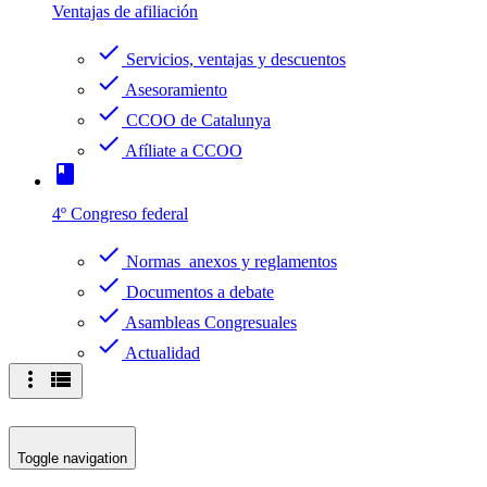
Ventajas de afiliación
check
Servicios, ventajas y descuentos
check
Asesoramiento
check
CCOO de Catalunya
check
Afíliate a CCOO
book
4º Congreso federal
check
Normas anexos y reglamentos
check
Documentos a debate
check
Asambleas Congresuales
check
Actualidad
more_vert
view_list
Toggle navigation