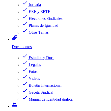
check
Jornada
check
ERE y ERTE
check
Elecciones Sindicales
check
Planes de Igualdad
check
Otros Temas
dynamic_feed
Documentos
check
Estudios y Docs
check
Legales
check
Fotos
check
Vídeos
check
Boletin Internacional
check
Gaceta Sindical
check
Manual de Identidad grafica
group_add