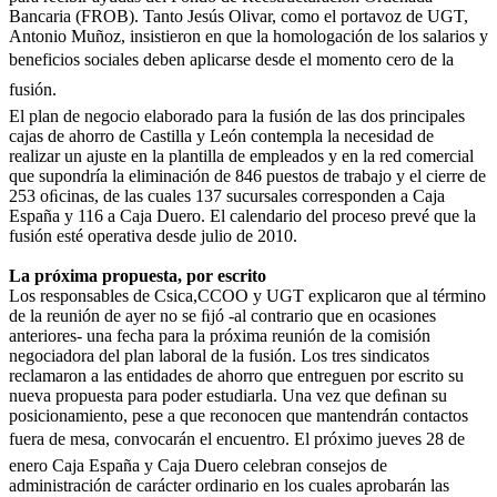
Bancaria (FROB). Tanto Jesús Olivar, como el portavoz de UGT,
Antonio Muñoz, insistieron en que la homologación de los salarios y
beneficios sociales deben aplicarse desde el momento cero de la
fusión.
El plan de negocio elaborado para la fusión de las dos principales
cajas de ahorro de Castilla y León contempla la necesidad de
realizar un ajuste en la plantilla de empleados y en la red comercial
que supondría la eliminación de 846 puestos de trabajo y el cierre de
253 oﬁcinas, de las cuales 137 sucursales corresponden a Caja
España y 116 a Caja Duero. El calendario del proceso prevé que la
fusión esté operativa desde julio de 2010.
La próxima propuesta, por escrito
Los responsables de Csica,CCOO y UGT explicaron que al término
de la reunión de ayer no se ﬁjó -al contrario que en ocasiones
anteriores- una fecha para la próxima reunión de la comisión
negociadora del plan laboral de la fusión. Los tres sindicatos
reclamaron a las entidades de ahorro que entreguen por escrito su
nueva propuesta para poder estudiarla. Una vez que deﬁnan su
posicionamiento, pese a que reconocen que mantendrán contactos
fuera de mesa, convocarán el encuentro. El próximo jueves 28 de
enero Caja España y Caja Duero celebran consejos de
administración de carácter ordinario en los cuales aprobarán las