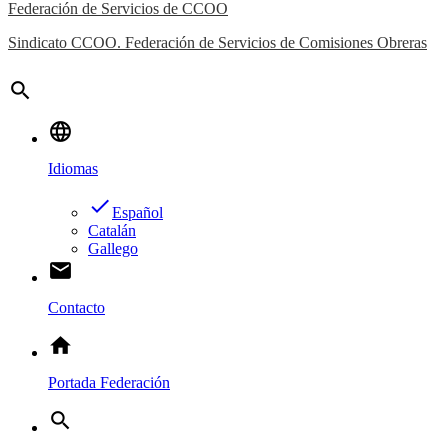
Federación de Servicios de CCOO
Sindicato CCOO. Federación de Servicios de Comisiones Obreras
search
language
Idiomas
done
Español
Catalán
Gallego
email
Contacto
home
Portada Federación
search