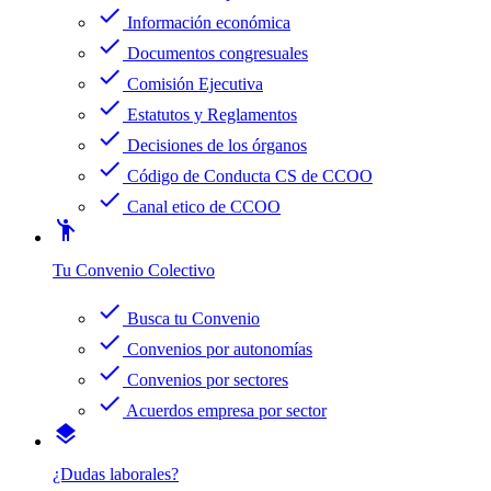
check
Información económica
check
Documentos congresuales
check
Comisión Ejecutiva
check
Estatutos y Reglamentos
check
Decisiones de los órganos
check
Código de Conducta CS de CCOO
check
Canal etico de CCOO
emoji_people
Tu Convenio Colectivo
check
Busca tu Convenio
check
Convenios por autonomías
check
Convenios por sectores
check
Acuerdos empresa por sector
layers
¿Dudas laborales?