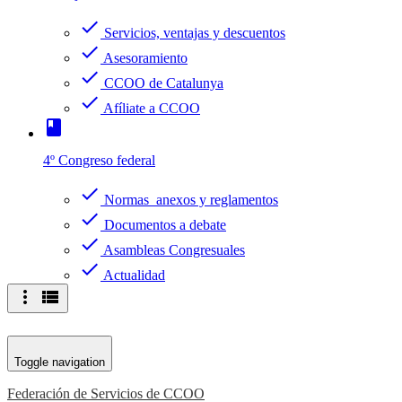
check
Servicios, ventajas y descuentos
check
Asesoramiento
check
CCOO de Catalunya
check
Afíliate a CCOO
book
4º Congreso federal
check
Normas anexos y reglamentos
check
Documentos a debate
check
Asambleas Congresuales
check
Actualidad
more_vert
view_list
Toggle navigation
Federación de Servicios de CCOO