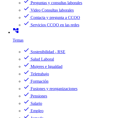
check
Preguntas y consultas laborales
check
Video Consultas laborales
check
Contacta y pregunta a CCOO
check
Servicios CCOO en las redes
account_tree
Temas
check
Sostenibilidad - RSE
check
Salud Laboral
check
Mujeres e Igualdad
check
Teletrabajo
check
Formación
check
Fusiones y reorganizaciones
check
Pensiones
check
Salario
check
Empleo
check