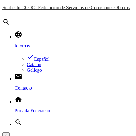
Sindicato CCOO. Federación de Servicios de Comisiones Obreras
search
language
Idiomas
done
Español
Catalán
Gallego
email
Contacto
home
Portada Federación
search
×