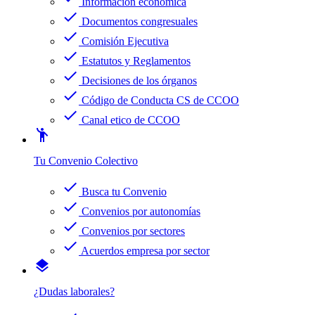
Información económica
check
Documentos congresuales
check
Comisión Ejecutiva
check
Estatutos y Reglamentos
check
Decisiones de los órganos
check
Código de Conducta CS de CCOO
check
Canal etico de CCOO
emoji_people
Tu Convenio Colectivo
check
Busca tu Convenio
check
Convenios por autonomías
check
Convenios por sectores
check
Acuerdos empresa por sector
layers
¿Dudas laborales?