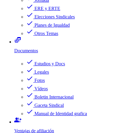
Jornada
check
ERE y ERTE
check
Elecciones Sindicales
check
Planes de Igualdad
check
Otros Temas
dynamic_feed
Documentos
check
Estudios y Docs
check
Legales
check
Fotos
check
Vídeos
check
Boletin Internacional
check
Gaceta Sindical
check
Manual de Identidad grafica
group_add
Ventajas de afiliación