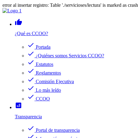
error al insertar registro: Table './servicioses/lectura' is marked as cras
thumb_up
¿Qué es CCOO?
check
Portada
check
¿Quiénes somos Servicios CCOO?
check
Estatutos
check
Reglamentos
check
Comisión Ejecutiva
check
Lo más leído
check
CCOO
analytics
Transparencia
check
Portal de transparencia
check