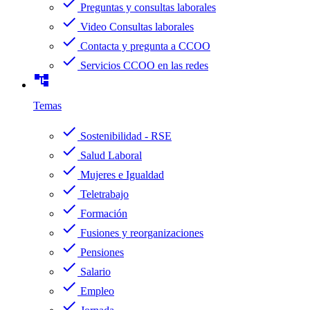
check
Preguntas y consultas laborales
check
Video Consultas laborales
check
Contacta y pregunta a CCOO
check
Servicios CCOO en las redes
account_tree
Temas
check
Sostenibilidad - RSE
check
Salud Laboral
check
Mujeres e Igualdad
check
Teletrabajo
check
Formación
check
Fusiones y reorganizaciones
check
Pensiones
check
Salario
check
Empleo
check