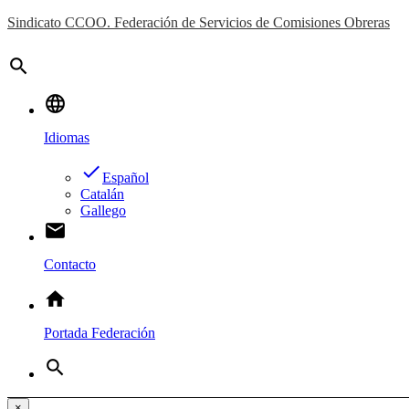
Sindicato CCOO. Federación de Servicios de Comisiones Obreras
search
language
Idiomas
done
Español
Catalán
Gallego
email
Contacto
home
Portada Federación
search
×