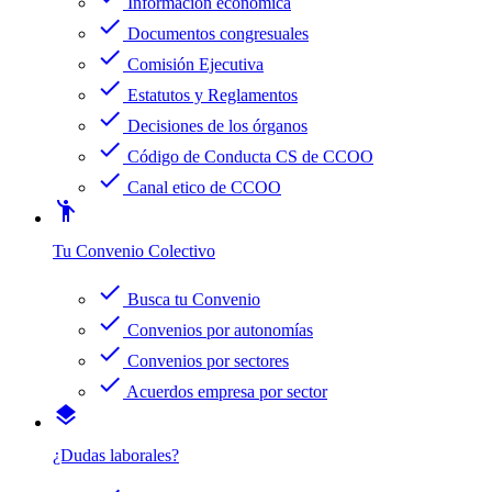
Información económica
check
Documentos congresuales
check
Comisión Ejecutiva
check
Estatutos y Reglamentos
check
Decisiones de los órganos
check
Código de Conducta CS de CCOO
check
Canal etico de CCOO
emoji_people
Tu Convenio Colectivo
check
Busca tu Convenio
check
Convenios por autonomías
check
Convenios por sectores
check
Acuerdos empresa por sector
layers
¿Dudas laborales?