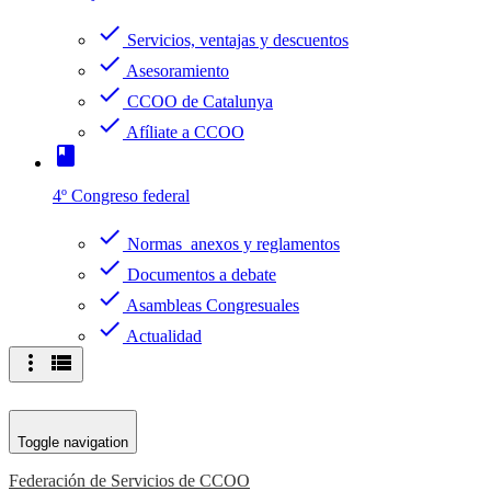
check
Servicios, ventajas y descuentos
check
Asesoramiento
check
CCOO de Catalunya
check
Afíliate a CCOO
book
4º Congreso federal
check
Normas anexos y reglamentos
check
Documentos a debate
check
Asambleas Congresuales
check
Actualidad
more_vert
view_list
Toggle navigation
Federación de Servicios de CCOO