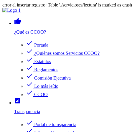
error al insertar registro: Table './servicioses/lectura' is marked as cras
thumb_up
¿Qué es CCOO?
check
Portada
check
¿Quiénes somos Servicios CCOO?
check
Estatutos
check
Reglamentos
check
Comisión Ejecutiva
check
Lo más leído
check
CCOO
analytics
Transparencia
check
Portal de transparencia
check