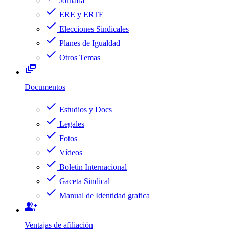
Jornada
check
ERE y ERTE
check
Elecciones Sindicales
check
Planes de Igualdad
check
Otros Temas
dynamic_feed
Documentos
check
Estudios y Docs
check
Legales
check
Fotos
check
Vídeos
check
Boletin Internacional
check
Gaceta Sindical
check
Manual de Identidad grafica
group_add
Ventajas de afiliación