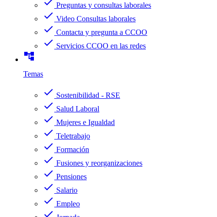
check
Preguntas y consultas laborales
check
Video Consultas laborales
check
Contacta y pregunta a CCOO
check
Servicios CCOO en las redes
account_tree
Temas
check
Sostenibilidad - RSE
check
Salud Laboral
check
Mujeres e Igualdad
check
Teletrabajo
check
Formación
check
Fusiones y reorganizaciones
check
Pensiones
check
Salario
check
Empleo
check