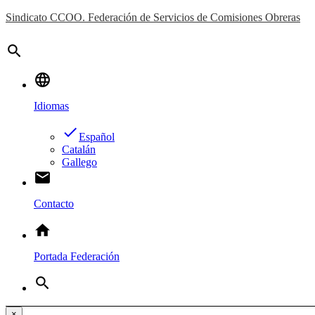
Sindicato CCOO. Federación de Servicios de Comisiones Obreras
search
language
Idiomas
done
Español
Catalán
Gallego
email
Contacto
home
Portada Federación
search
×