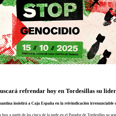
scará refrendar hoy en Tordesillas su lide
ntina insistirá a Caja España en la reivindicación irrenunciable de
oy a partir de las cinco de la tarde en el Parador de Tordesillas su se