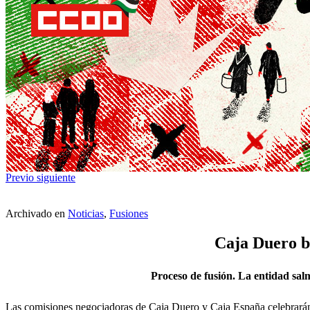
Previo
siguiente
Archivado en
Noticias
,
Fusiones
Caja Duero bu
Proceso de fusión. La entidad salma
Las comisiones negociadoras de Caja Duero y Caja España celebrarán h