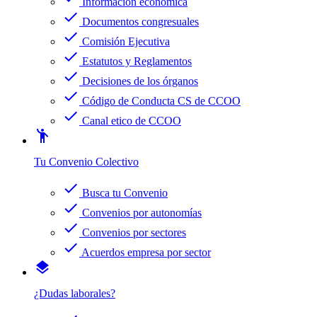
Información económica
check
Documentos congresuales
check
Comisión Ejecutiva
check
Estatutos y Reglamentos
check
Decisiones de los órganos
check
Código de Conducta CS de CCOO
check
Canal etico de CCOO
emoji_people
Tu Convenio Colectivo
check
Busca tu Convenio
check
Convenios por autonomías
check
Convenios por sectores
check
Acuerdos empresa por sector
layers
¿Dudas laborales?