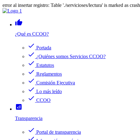
error al insertar registro: Table './servicioses/lectura' is marked as cras
thumb_up
¿Qué es CCOO?
check
Portada
check
¿Quiénes somos Servicios CCOO?
check
Estatutos
check
Reglamentos
check
Comisión Ejecutiva
check
Lo más leído
check
CCOO
analytics
Transparencia
check
Portal de transparencia
check