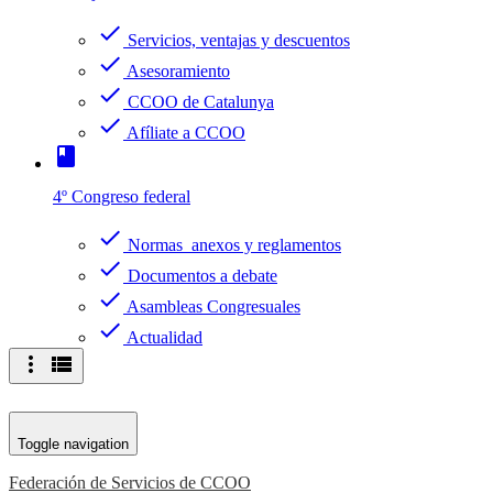
check
Servicios, ventajas y descuentos
check
Asesoramiento
check
CCOO de Catalunya
check
Afíliate a CCOO
book
4º Congreso federal
check
Normas anexos y reglamentos
check
Documentos a debate
check
Asambleas Congresuales
check
Actualidad
more_vert
view_list
Toggle navigation
Federación de Servicios de CCOO