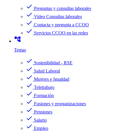
check
Preguntas y consultas laborales
check
Video Consultas laborales
check
Contacta y pregunta a CCOO
check
Servicios CCOO en las redes
account_tree
Temas
check
Sostenibilidad - RSE
check
Salud Laboral
check
Mujeres e Igualdad
check
Teletrabajo
check
Formación
check
Fusiones y reorganizaciones
check
Pensiones
check
Salario
check
Empleo