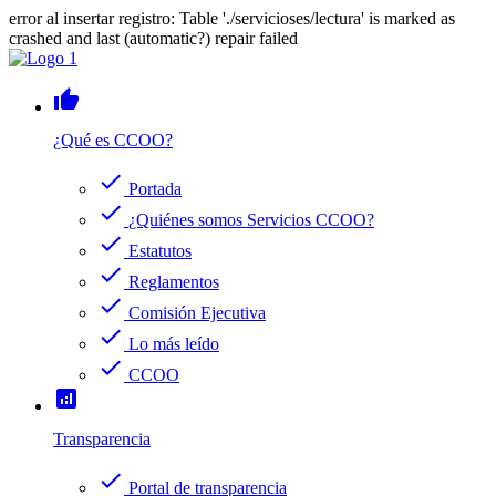
error al insertar registro: Table './servicioses/lectura' is marked as
crashed and last (automatic?) repair failed
thumb_up
¿Qué es CCOO?
check
Portada
check
¿Quiénes somos Servicios CCOO?
check
Estatutos
check
Reglamentos
check
Comisión Ejecutiva
check
Lo más leído
check
CCOO
analytics
Transparencia
check
Portal de transparencia