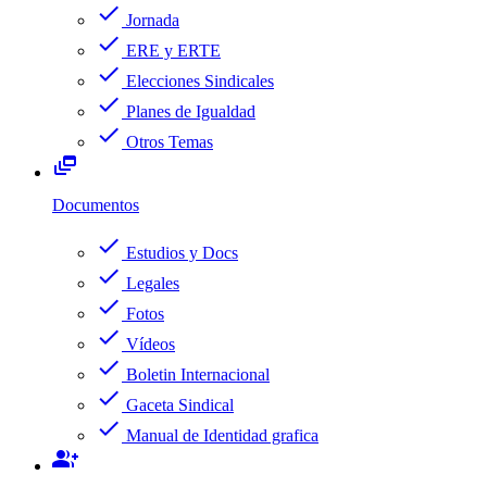
check
Jornada
check
ERE y ERTE
check
Elecciones Sindicales
check
Planes de Igualdad
check
Otros Temas
dynamic_feed
Documentos
check
Estudios y Docs
check
Legales
check
Fotos
check
Vídeos
check
Boletin Internacional
check
Gaceta Sindical
check
Manual de Identidad grafica
group_add