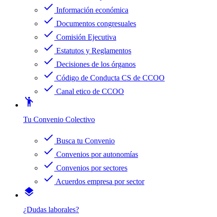
check
Información económica
check
Documentos congresuales
check
Comisión Ejecutiva
check
Estatutos y Reglamentos
check
Decisiones de los órganos
check
Código de Conducta CS de CCOO
check
Canal etico de CCOO
emoji_people
Tu Convenio Colectivo
check
Busca tu Convenio
check
Convenios por autonomías
check
Convenios por sectores
check
Acuerdos empresa por sector
layers
¿Dudas laborales?