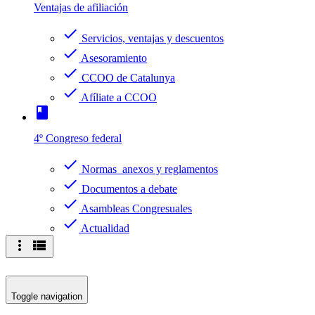
Ventajas de afiliación
check
Servicios, ventajas y descuentos
check
Asesoramiento
check
CCOO de Catalunya
check
Afíliate a CCOO
book
4º Congreso federal
check
Normas anexos y reglamentos
check
Documentos a debate
check
Asambleas Congresuales
check
Actualidad
more_vert
view_list
Toggle navigation