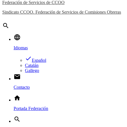
Federación de Servicios de CCOO
Sindicato CCOO. Federación de Servicios de Comisiones Obreras
search
language
Idiomas
done
Español
Catalán
Gallego
email
Contacto
home
Portada Federación
search