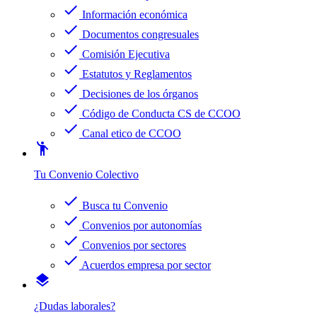
check
Información económica
check
Documentos congresuales
check
Comisión Ejecutiva
check
Estatutos y Reglamentos
check
Decisiones de los órganos
check
Código de Conducta CS de CCOO
check
Canal etico de CCOO
emoji_people
Tu Convenio Colectivo
check
Busca tu Convenio
check
Convenios por autonomías
check
Convenios por sectores
check
Acuerdos empresa por sector
layers
¿Dudas laborales?