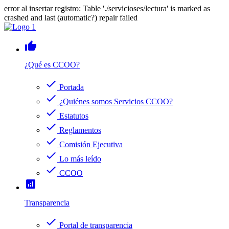
error al insertar registro: Table './servicioses/lectura' is marked as
crashed and last (automatic?) repair failed
thumb_up
¿Qué es CCOO?
check
Portada
check
¿Quiénes somos Servicios CCOO?
check
Estatutos
check
Reglamentos
check
Comisión Ejecutiva
check
Lo más leído
check
CCOO
analytics
Transparencia
check
Portal de transparencia