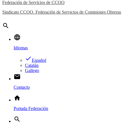
Federación de Servicios de CCOO
Sindicato CCOO. Federación de Servicios de Comisiones Obreras
search
language
Idiomas
done
Español
Catalán
Gallego
email
Contacto
home
Portada Federación
search