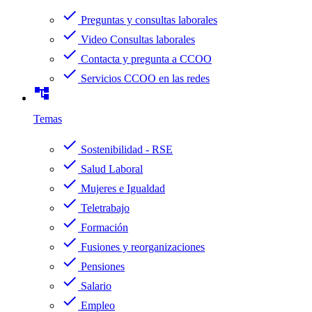
check
Preguntas y consultas laborales
check
Video Consultas laborales
check
Contacta y pregunta a CCOO
check
Servicios CCOO en las redes
account_tree
Temas
check
Sostenibilidad - RSE
check
Salud Laboral
check
Mujeres e Igualdad
check
Teletrabajo
check
Formación
check
Fusiones y reorganizaciones
check
Pensiones
check
Salario
check
Empleo