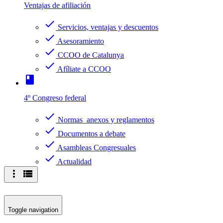
Ventajas de afiliación
check
Servicios, ventajas y descuentos
check
Asesoramiento
check
CCOO de Catalunya
check
Afíliate a CCOO
book
4º Congreso federal
check
Normas anexos y reglamentos
check
Documentos a debate
check
Asambleas Congresuales
check
Actualidad
more_vert
view_list
Toggle navigation