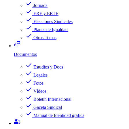
check
Jornada
check
ERE y ERTE
check
Elecciones Sindicales
check
Planes de Igualdad
check
Otros Temas
dynamic_feed
Documentos
check
Estudios y Docs
check
Legales
check
Fotos
check
Vídeos
check
Boletin Internacional
check
Gaceta Sindical
check
Manual de Identidad grafica
group_add