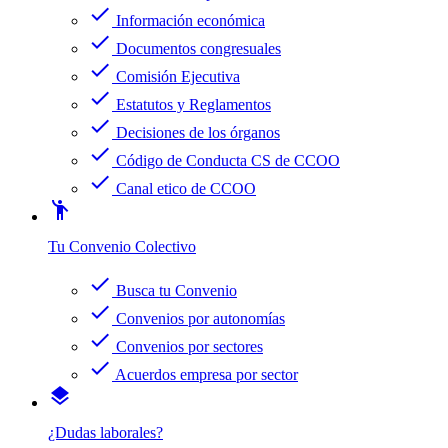
check
Información económica
check
Documentos congresuales
check
Comisión Ejecutiva
check
Estatutos y Reglamentos
check
Decisiones de los órganos
check
Código de Conducta CS de CCOO
check
Canal etico de CCOO
emoji_people
Tu Convenio Colectivo
check
Busca tu Convenio
check
Convenios por autonomías
check
Convenios por sectores
check
Acuerdos empresa por sector
layers
¿Dudas laborales?