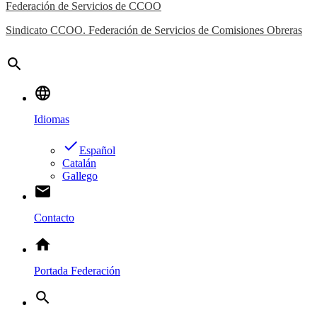
Federación de Servicios de CCOO
Sindicato CCOO. Federación de Servicios de Comisiones Obreras
search
language
Idiomas
done
Español
Catalán
Gallego
email
Contacto
home
Portada Federación
search