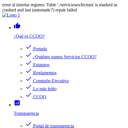
error al insertar registro: Table './servicioses/lectura' is marked as
crashed and last (automatic?) repair failed
thumb_up
¿Qué es CCOO?
check
Portada
check
¿Quiénes somos Servicios CCOO?
check
Estatutos
check
Reglamentos
check
Comisión Ejecutiva
check
Lo más leído
check
CCOO
analytics
Transparencia
check
Portal de transparencia