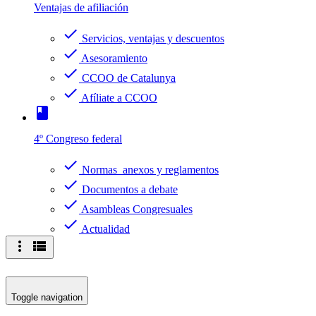
Ventajas de afiliación
check
Servicios, ventajas y descuentos
check
Asesoramiento
check
CCOO de Catalunya
check
Afíliate a CCOO
book
4º Congreso federal
check
Normas anexos y reglamentos
check
Documentos a debate
check
Asambleas Congresuales
check
Actualidad
more_vert
view_list
Toggle navigation