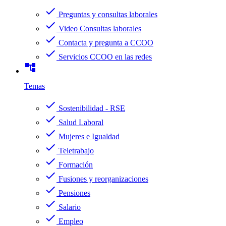
check
Preguntas y consultas laborales
check
Video Consultas laborales
check
Contacta y pregunta a CCOO
check
Servicios CCOO en las redes
account_tree
Temas
check
Sostenibilidad - RSE
check
Salud Laboral
check
Mujeres e Igualdad
check
Teletrabajo
check
Formación
check
Fusiones y reorganizaciones
check
Pensiones
check
Salario
check
Empleo