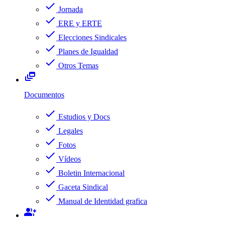
check
Jornada
check
ERE y ERTE
check
Elecciones Sindicales
check
Planes de Igualdad
check
Otros Temas
dynamic_feed
Documentos
check
Estudios y Docs
check
Legales
check
Fotos
check
Vídeos
check
Boletin Internacional
check
Gaceta Sindical
check
Manual de Identidad grafica
group_add