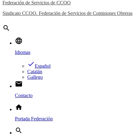
Federación de Servicios de CCOO
Sindicato CCOO. Federación de Servicios de Comisiones Obreras
search
language
Idiomas
done
Español
Catalán
Gallego
email
Contacto
home
Portada Federación
search