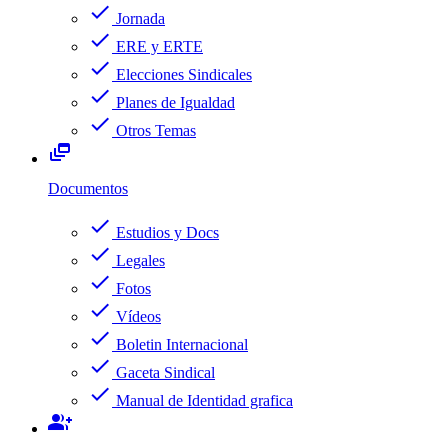
check
Jornada
check
ERE y ERTE
check
Elecciones Sindicales
check
Planes de Igualdad
check
Otros Temas
dynamic_feed
Documentos
check
Estudios y Docs
check
Legales
check
Fotos
check
Vídeos
check
Boletin Internacional
check
Gaceta Sindical
check
Manual de Identidad grafica
group_add