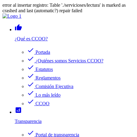
error al insertar registro: Table './servicioses/lectura' is marked as
crashed and last (automatic?) repair failed
thumb_up
¿Qué es CCOO?
check
Portada
check
¿Quiénes somos Servicios CCOO?
check
Estatutos
check
Reglamentos
check
Comisión Ejecutiva
check
Lo más leído
check
CCOO
analytics
Transparencia
check
Portal de transparencia