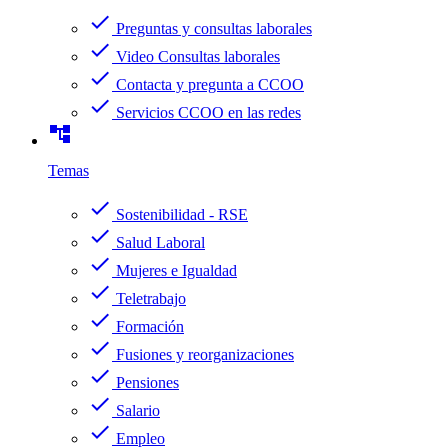
check
Preguntas y consultas laborales
check
Video Consultas laborales
check
Contacta y pregunta a CCOO
check
Servicios CCOO en las redes
account_tree
Temas
check
Sostenibilidad - RSE
check
Salud Laboral
check
Mujeres e Igualdad
check
Teletrabajo
check
Formación
check
Fusiones y reorganizaciones
check
Pensiones
check
Salario
check
Empleo