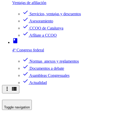
Ventajas de afiliación
check
Servicios, ventajas y descuentos
check
Asesoramiento
check
CCOO de Catalunya
check
Afíliate a CCOO
book
4º Congreso federal
check
Normas anexos y reglamentos
check
Documentos a debate
check
Asambleas Congresuales
check
Actualidad
more_vert
view_list
Toggle navigation