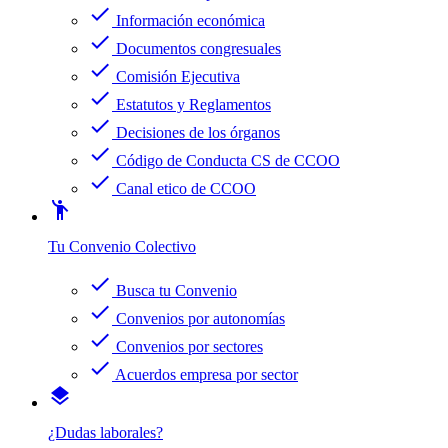
check
Información económica
check
Documentos congresuales
check
Comisión Ejecutiva
check
Estatutos y Reglamentos
check
Decisiones de los órganos
check
Código de Conducta CS de CCOO
check
Canal etico de CCOO
emoji_people
Tu Convenio Colectivo
check
Busca tu Convenio
check
Convenios por autonomías
check
Convenios por sectores
check
Acuerdos empresa por sector
layers
¿Dudas laborales?