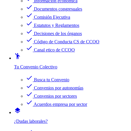
Información económica
check
Documentos congresuales
check
Comisión Ejecutiva
check
Estatutos y Reglamentos
check
Decisiones de los órganos
check
Código de Conducta CS de CCOO
check
Canal etico de CCOO
emoji_people
Tu Convenio Colectivo
check
Busca tu Convenio
check
Convenios por autonomías
check
Convenios por sectores
check
Acuerdos empresa por sector
layers
¿Dudas laborales?