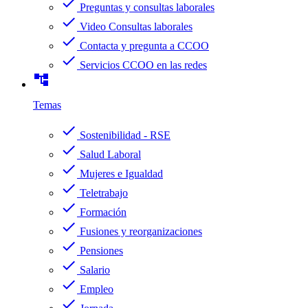
check
Preguntas y consultas laborales
check
Video Consultas laborales
check
Contacta y pregunta a CCOO
check
Servicios CCOO en las redes
account_tree
Temas
check
Sostenibilidad - RSE
check
Salud Laboral
check
Mujeres e Igualdad
check
Teletrabajo
check
Formación
check
Fusiones y reorganizaciones
check
Pensiones
check
Salario
check
Empleo
check