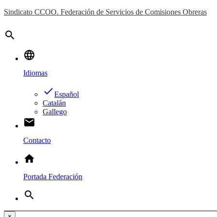
Sindicato CCOO. Federación de Servicios de Comisiones Obreras
search
language
Idiomas
done
Español
Catalán
Gallego
email
Contacto
home
Portada Federación
search
×