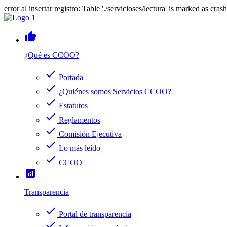
error al insertar registro: Table './servicioses/lectura' is marked as cras
thumb_up
¿Qué es CCOO?
check
Portada
check
¿Quiénes somos Servicios CCOO?
check
Estatutos
check
Reglamentos
check
Comisión Ejecutiva
check
Lo más leído
check
CCOO
analytics
Transparencia
check
Portal de transparencia
check