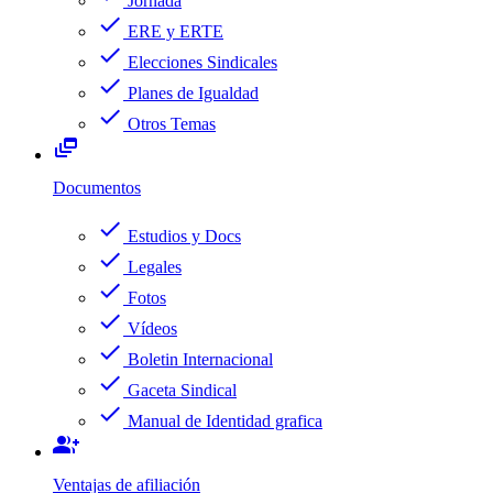
Jornada
check
ERE y ERTE
check
Elecciones Sindicales
check
Planes de Igualdad
check
Otros Temas
dynamic_feed
Documentos
check
Estudios y Docs
check
Legales
check
Fotos
check
Vídeos
check
Boletin Internacional
check
Gaceta Sindical
check
Manual de Identidad grafica
group_add
Ventajas de afiliación