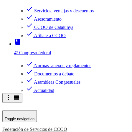
check
Servicios, ventajas y descuentos
check
Asesoramiento
check
CCOO de Catalunya
check
Afíliate a CCOO
book
4º Congreso federal
check
Normas anexos y reglamentos
check
Documentos a debate
check
Asambleas Congresuales
check
Actualidad
more_vert
view_list
Toggle navigation
Federación de Servicios de CCOO