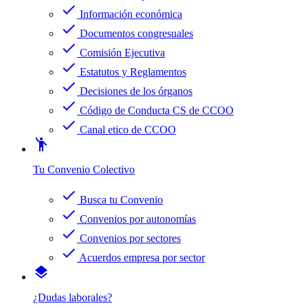
check
Información económica
check
Documentos congresuales
check
Comisión Ejecutiva
check
Estatutos y Reglamentos
check
Decisiones de los órganos
check
Código de Conducta CS de CCOO
check
Canal etico de CCOO
emoji_people
Tu Convenio Colectivo
check
Busca tu Convenio
check
Convenios por autonomías
check
Convenios por sectores
check
Acuerdos empresa por sector
layers
¿Dudas laborales?