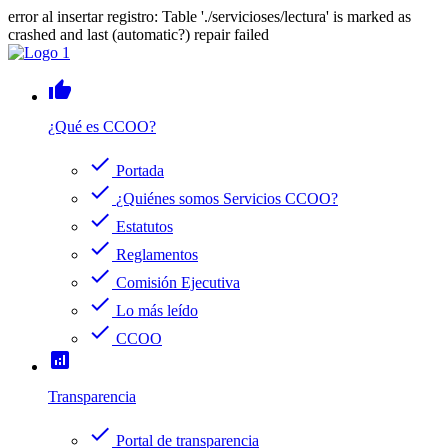
error al insertar registro: Table './servicioses/lectura' is marked as
crashed and last (automatic?) repair failed
thumb_up
¿Qué es CCOO?
check
Portada
check
¿Quiénes somos Servicios CCOO?
check
Estatutos
check
Reglamentos
check
Comisión Ejecutiva
check
Lo más leído
check
CCOO
analytics
Transparencia
check
Portal de transparencia