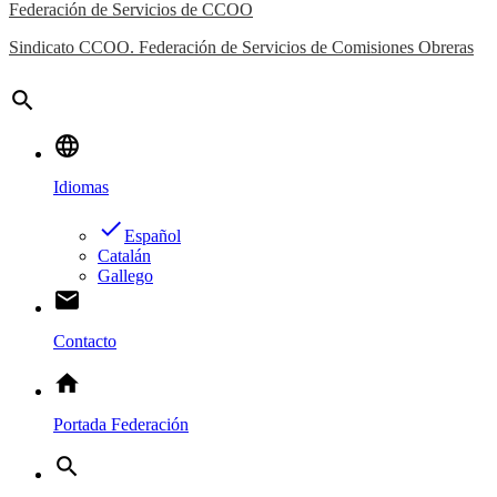
Federación de Servicios de CCOO
Sindicato CCOO. Federación de Servicios de Comisiones Obreras
search
language
Idiomas
done
Español
Catalán
Gallego
email
Contacto
home
Portada Federación
search