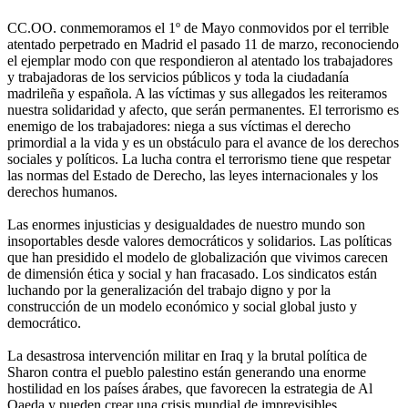
CC.OO. conmemoramos el 1º de Mayo conmovidos por el terrible
atentado perpetrado en Madrid el pasado 11 de marzo, reconociendo
el ejemplar modo con que respondieron al atentado los trabajadores
y trabajadoras de los servicios públicos y toda la ciudadanía
madrileña y española. A las víctimas y sus allegados les reiteramos
nuestra solidaridad y afecto, que serán permanentes. El terrorismo es
enemigo de los trabajadores: niega a sus víctimas el derecho
primordial a la vida y es un obstáculo para el avance de los derechos
sociales y políticos. La lucha contra el terrorismo tiene que respetar
las normas del Estado de Derecho, las leyes internacionales y los
derechos humanos.
Las enormes injusticias y desigualdades de nuestro mundo son
insoportables desde valores democráticos y solidarios. Las políticas
que han presidido el modelo de globalización que vivimos carecen
de dimensión ética y social y han fracasado. Los sindicatos están
luchando por la generalización del trabajo digno y por la
construcción de un modelo económico y social global justo y
democrático.
La desastrosa intervención militar en Iraq y la brutal política de
Sharon contra el pueblo palestino están generando una enorme
hostilidad en los países árabes, que favorecen la estrategia de Al
Qaeda y pueden crear una crisis mundial de imprevisibles