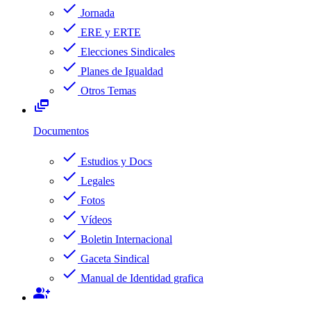
check
Jornada
check
ERE y ERTE
check
Elecciones Sindicales
check
Planes de Igualdad
check
Otros Temas
dynamic_feed
Documentos
check
Estudios y Docs
check
Legales
check
Fotos
check
Vídeos
check
Boletin Internacional
check
Gaceta Sindical
check
Manual de Identidad grafica
group_add