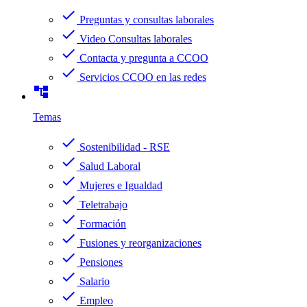
check
Preguntas y consultas laborales
check
Video Consultas laborales
check
Contacta y pregunta a CCOO
check
Servicios CCOO en las redes
account_tree
Temas
check
Sostenibilidad - RSE
check
Salud Laboral
check
Mujeres e Igualdad
check
Teletrabajo
check
Formación
check
Fusiones y reorganizaciones
check
Pensiones
check
Salario
check
Empleo