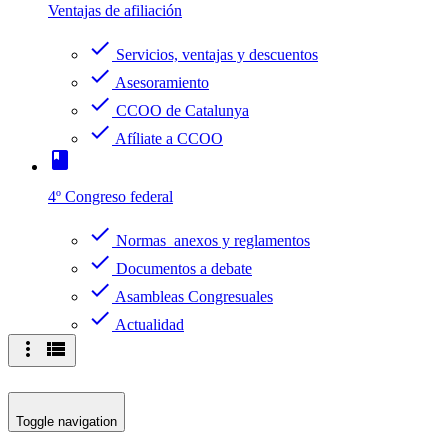
Ventajas de afiliación
check
Servicios, ventajas y descuentos
check
Asesoramiento
check
CCOO de Catalunya
check
Afíliate a CCOO
book
4º Congreso federal
check
Normas anexos y reglamentos
check
Documentos a debate
check
Asambleas Congresuales
check
Actualidad
more_vert
view_list
Toggle navigation