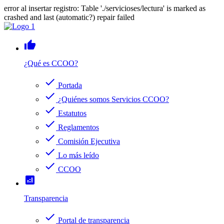
error al insertar registro: Table './servicioses/lectura' is marked as
crashed and last (automatic?) repair failed
thumb_up
¿Qué es CCOO?
check
Portada
check
¿Quiénes somos Servicios CCOO?
check
Estatutos
check
Reglamentos
check
Comisión Ejecutiva
check
Lo más leído
check
CCOO
analytics
Transparencia
check
Portal de transparencia