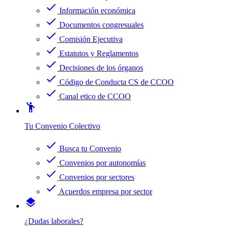
check
Información económica
check
Documentos congresuales
check
Comisión Ejecutiva
check
Estatutos y Reglamentos
check
Decisiones de los órganos
check
Código de Conducta CS de CCOO
check
Canal etico de CCOO
emoji_people
Tu Convenio Colectivo
check
Busca tu Convenio
check
Convenios por autonomías
check
Convenios por sectores
check
Acuerdos empresa por sector
layers
¿Dudas laborales?