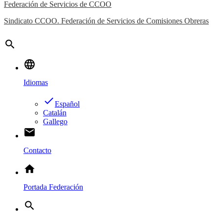
Federación de Servicios de CCOO
Sindicato CCOO. Federación de Servicios de Comisiones Obreras
search
language
Idiomas
done
Español
Catalán
Gallego
email
Contacto
home
Portada Federación
search