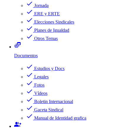
check
Jornada
check
ERE y ERTE
check
Elecciones Sindicales
check
Planes de Igualdad
check
Otros Temas
dynamic_feed
Documentos
check
Estudios y Docs
check
Legales
check
Fotos
check
Vídeos
check
Boletin Internacional
check
Gaceta Sindical
check
Manual de Identidad grafica
group_add