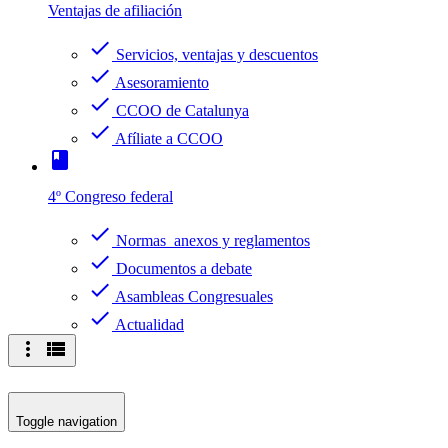
Ventajas de afiliación
check
Servicios, ventajas y descuentos
check
Asesoramiento
check
CCOO de Catalunya
check
Afíliate a CCOO
book
4º Congreso federal
check
Normas anexos y reglamentos
check
Documentos a debate
check
Asambleas Congresuales
check
Actualidad
more_vert
view_list
Toggle navigation