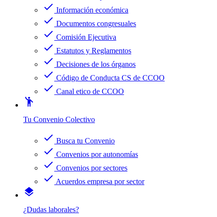
check
Información económica
check
Documentos congresuales
check
Comisión Ejecutiva
check
Estatutos y Reglamentos
check
Decisiones de los órganos
check
Código de Conducta CS de CCOO
check
Canal etico de CCOO
emoji_people
Tu Convenio Colectivo
check
Busca tu Convenio
check
Convenios por autonomías
check
Convenios por sectores
check
Acuerdos empresa por sector
layers
¿Dudas laborales?