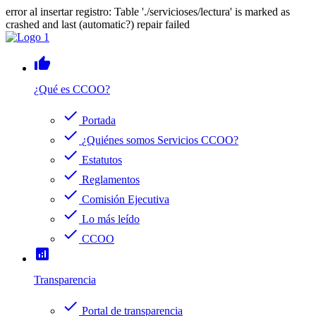
error al insertar registro: Table './servicioses/lectura' is marked as
crashed and last (automatic?) repair failed
thumb_up
¿Qué es CCOO?
check
Portada
check
¿Quiénes somos Servicios CCOO?
check
Estatutos
check
Reglamentos
check
Comisión Ejecutiva
check
Lo más leído
check
CCOO
analytics
Transparencia
check
Portal de transparencia