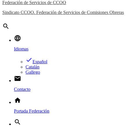
Federación de Servicios de CCOO
Sindicato CCOO. Federación de Servicios de Comisiones Obreras
search
language
Idiomas
done
Español
Catalán
Gallego
email
Contacto
home
Portada Federación
search