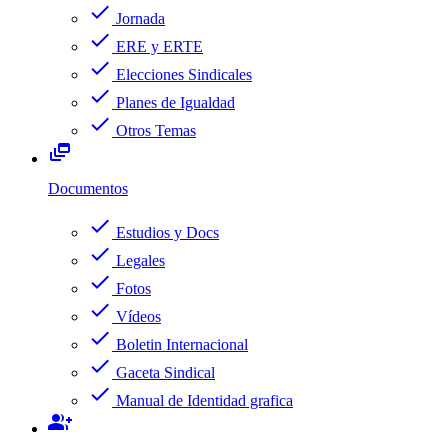
check
Jornada
check
ERE y ERTE
check
Elecciones Sindicales
check
Planes de Igualdad
check
Otros Temas
dynamic_feed
Documentos
check
Estudios y Docs
check
Legales
check
Fotos
check
Vídeos
check
Boletin Internacional
check
Gaceta Sindical
check
Manual de Identidad grafica
group_add