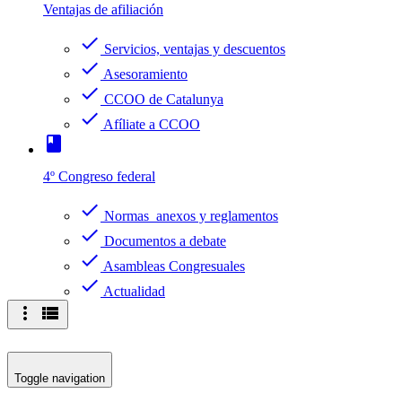
Ventajas de afiliación
check
Servicios, ventajas y descuentos
check
Asesoramiento
check
CCOO de Catalunya
check
Afíliate a CCOO
book
4º Congreso federal
check
Normas anexos y reglamentos
check
Documentos a debate
check
Asambleas Congresuales
check
Actualidad
more_vert
view_list
Toggle navigation