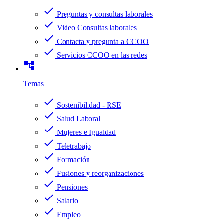
check
Preguntas y consultas laborales
check
Video Consultas laborales
check
Contacta y pregunta a CCOO
check
Servicios CCOO en las redes
account_tree
Temas
check
Sostenibilidad - RSE
check
Salud Laboral
check
Mujeres e Igualdad
check
Teletrabajo
check
Formación
check
Fusiones y reorganizaciones
check
Pensiones
check
Salario
check
Empleo