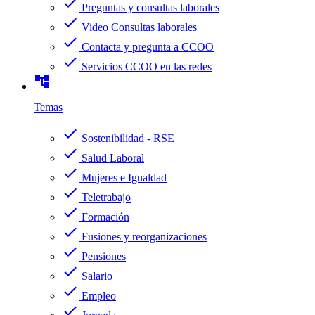
check
Preguntas y consultas laborales
check
Video Consultas laborales
check
Contacta y pregunta a CCOO
check
Servicios CCOO en las redes
account_tree
Temas
check
Sostenibilidad - RSE
check
Salud Laboral
check
Mujeres e Igualdad
check
Teletrabajo
check
Formación
check
Fusiones y reorganizaciones
check
Pensiones
check
Salario
check
Empleo
check