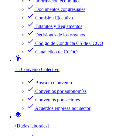
Información económica
check
Documentos congresuales
check
Comisión Ejecutiva
check
Estatutos y Reglamentos
check
Decisiones de los órganos
check
Código de Conducta CS de CCOO
check
Canal etico de CCOO
emoji_people
Tu Convenio Colectivo
check
Busca tu Convenio
check
Convenios por autonomías
check
Convenios por sectores
check
Acuerdos empresa por sector
layers
¿Dudas laborales?