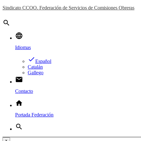
Sindicato CCOO. Federación de Servicios de Comisiones Obreras
search
language
Idiomas
done
Español
Catalán
Gallego
email
Contacto
home
Portada Federación
search
×