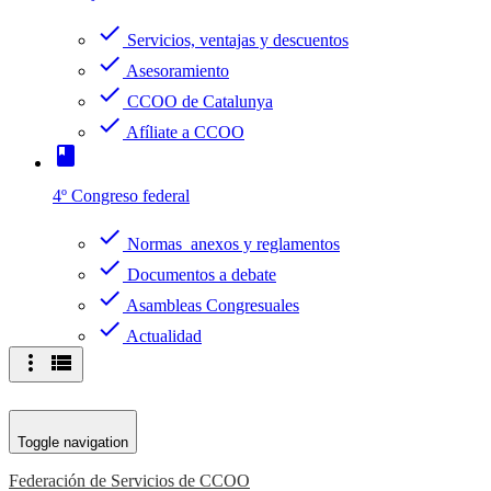
check
Servicios, ventajas y descuentos
check
Asesoramiento
check
CCOO de Catalunya
check
Afíliate a CCOO
book
4º Congreso federal
check
Normas anexos y reglamentos
check
Documentos a debate
check
Asambleas Congresuales
check
Actualidad
more_vert
view_list
Toggle navigation
Federación de Servicios de CCOO