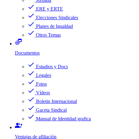
Jornada
check
ERE y ERTE
check
Elecciones Sindicales
check
Planes de Igualdad
check
Otros Temas
dynamic_feed
Documentos
check
Estudios y Docs
check
Legales
check
Fotos
check
Vídeos
check
Boletin Internacional
check
Gaceta Sindical
check
Manual de Identidad grafica
group_add
Ventajas de afiliación