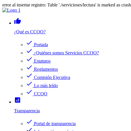
error al insertar registro: Table './servicioses/lectura' is marked as cras
thumb_up
¿Qué es CCOO?
check
Portada
check
¿Quiénes somos Servicios CCOO?
check
Estatutos
check
Reglamentos
check
Comisión Ejecutiva
check
Lo más leído
check
CCOO
analytics
Transparencia
check
Portal de transparencia
check