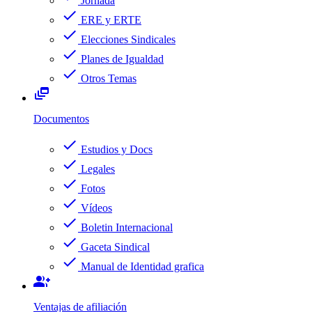
Jornada
check
ERE y ERTE
check
Elecciones Sindicales
check
Planes de Igualdad
check
Otros Temas
dynamic_feed
Documentos
check
Estudios y Docs
check
Legales
check
Fotos
check
Vídeos
check
Boletin Internacional
check
Gaceta Sindical
check
Manual de Identidad grafica
group_add
Ventajas de afiliación