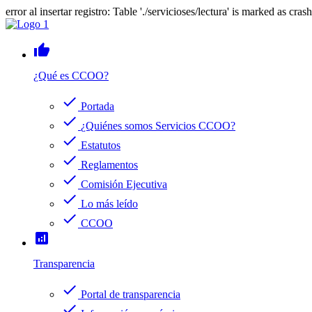
error al insertar registro: Table './servicioses/lectura' is marked as cras
thumb_up
¿Qué es CCOO?
check
Portada
check
¿Quiénes somos Servicios CCOO?
check
Estatutos
check
Reglamentos
check
Comisión Ejecutiva
check
Lo más leído
check
CCOO
analytics
Transparencia
check
Portal de transparencia
check