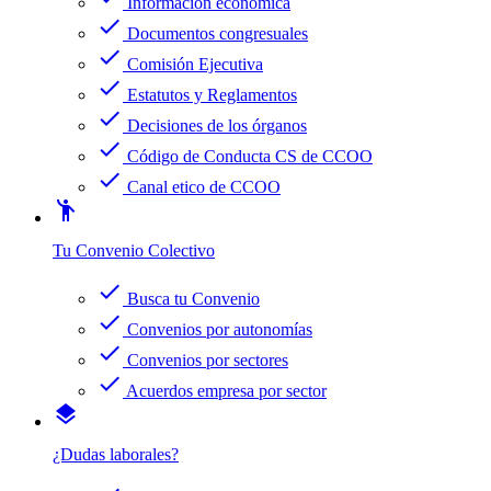
Información económica
check
Documentos congresuales
check
Comisión Ejecutiva
check
Estatutos y Reglamentos
check
Decisiones de los órganos
check
Código de Conducta CS de CCOO
check
Canal etico de CCOO
emoji_people
Tu Convenio Colectivo
check
Busca tu Convenio
check
Convenios por autonomías
check
Convenios por sectores
check
Acuerdos empresa por sector
layers
¿Dudas laborales?