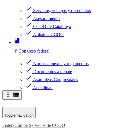
check
Servicios, ventajas y descuentos
check
Asesoramiento
check
CCOO de Catalunya
check
Afíliate a CCOO
book
4º Congreso federal
check
Normas anexos y reglamentos
check
Documentos a debate
check
Asambleas Congresuales
check
Actualidad
more_vert
view_list
Toggle navigation
Federación de Servicios de CCOO