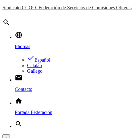
Sindicato CCOO. Federación de Servicios de Comisiones Obreras
search
language
Idiomas
done
Español
Catalán
Gallego
email
Contacto
home
Portada Federación
search
×