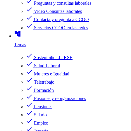
check
Preguntas y consultas laborales
check
Video Consultas laborales
check
Contacta y pregunta a CCOO
check
Servicios CCOO en las redes
account_tree
Temas
check
Sostenibilidad - RSE
check
Salud Laboral
check
Mujeres e Igualdad
check
Teletrabajo
check
Formación
check
Fusiones y reorganizaciones
check
Pensiones
check
Salario
check
Empleo
check