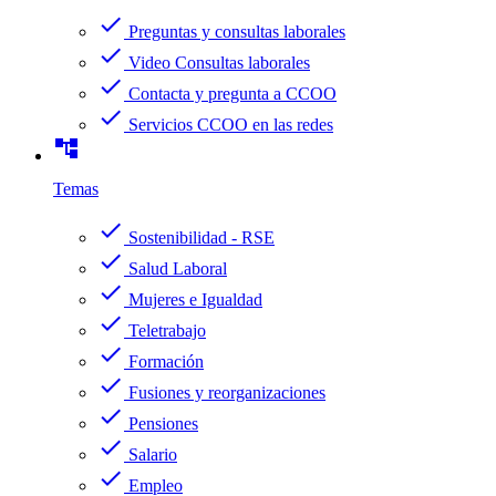
check
Preguntas y consultas laborales
check
Video Consultas laborales
check
Contacta y pregunta a CCOO
check
Servicios CCOO en las redes
account_tree
Temas
check
Sostenibilidad - RSE
check
Salud Laboral
check
Mujeres e Igualdad
check
Teletrabajo
check
Formación
check
Fusiones y reorganizaciones
check
Pensiones
check
Salario
check
Empleo