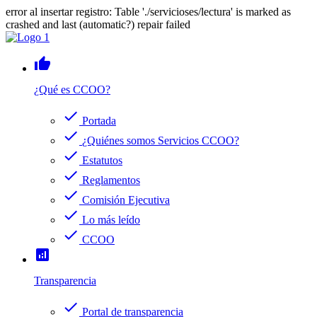
error al insertar registro: Table './servicioses/lectura' is marked as
crashed and last (automatic?) repair failed
thumb_up
¿Qué es CCOO?
check
Portada
check
¿Quiénes somos Servicios CCOO?
check
Estatutos
check
Reglamentos
check
Comisión Ejecutiva
check
Lo más leído
check
CCOO
analytics
Transparencia
check
Portal de transparencia