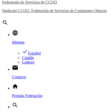
Federación de Servicios de CCOO
Sindicato CCOO. Federación de Servicios de Comisiones Obreras
search
language
Idiomas
done
Español
Catalán
Gallego
email
Contacto
home
Portada Federación
search