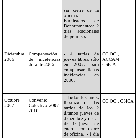
sin
cierre de la
oficina. -
Empleados de
Departamentos: 2
días adicionales
de permiso.
Diciembre
Compensación
- 4 tardes de
CC.OO.,
2006
de incidencias
jueves libres, sólo
ACCAM,
durante 2006.
en 2007, para
CSICA
compensar dichas
incidencias en
2006.
- Todos los años:
Octubre
Convenio
CC.OO
., CSICA
libranza de las
2007
Colectivo 2007-
tardes de los 2
2010.
últimos jueves de
diciembre y de la
del 1º jueves de
enero, con cierre
de oficina.
- 1 día