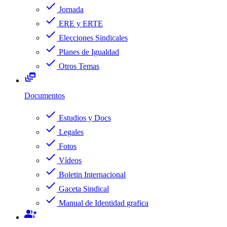
check
Jornada
check
ERE y ERTE
check
Elecciones Sindicales
check
Planes de Igualdad
check
Otros Temas
dynamic_feed
Documentos
check
Estudios y Docs
check
Legales
check
Fotos
check
Vídeos
check
Boletin Internacional
check
Gaceta Sindical
check
Manual de Identidad grafica
group_add