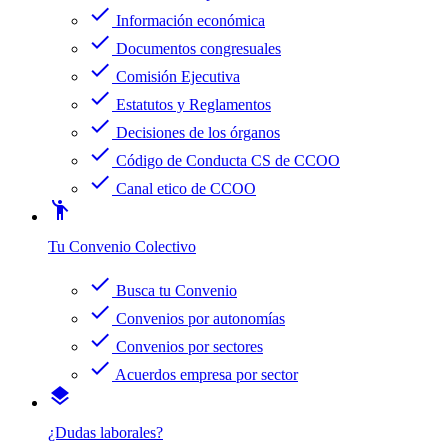
check
Información económica
check
Documentos congresuales
check
Comisión Ejecutiva
check
Estatutos y Reglamentos
check
Decisiones de los órganos
check
Código de Conducta CS de CCOO
check
Canal etico de CCOO
emoji_people
Tu Convenio Colectivo
check
Busca tu Convenio
check
Convenios por autonomías
check
Convenios por sectores
check
Acuerdos empresa por sector
layers
¿Dudas laborales?