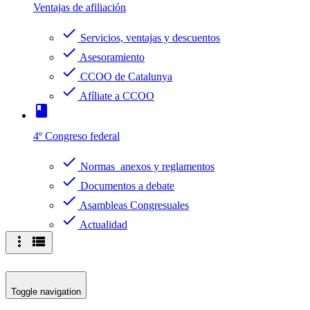
Ventajas de afiliación
check
Servicios, ventajas y descuentos
check
Asesoramiento
check
CCOO de Catalunya
check
Afíliate a CCOO
book
4º Congreso federal
check
Normas anexos y reglamentos
check
Documentos a debate
check
Asambleas Congresuales
check
Actualidad
more_vert
view_list
Toggle navigation