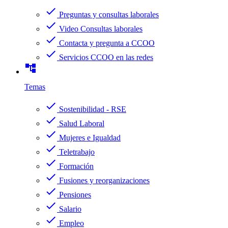
check
Preguntas y consultas laborales
check
Video Consultas laborales
check
Contacta y pregunta a CCOO
check
Servicios CCOO en las redes
account_tree
Temas
check
Sostenibilidad - RSE
check
Salud Laboral
check
Mujeres e Igualdad
check
Teletrabajo
check
Formación
check
Fusiones y reorganizaciones
check
Pensiones
check
Salario
check
Empleo