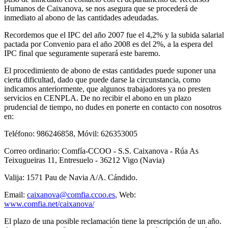
Humanos de Caixanova, se nos asegura que se procederá de
inmediato al abono de las cantidades adeudadas.
Recordemos que el IPC del año 2007 fue el 4,2% y la subida salarial
pactada por Convenio para el año 2008 es del 2%, a la espera del
IPC final que seguramente superará este baremo.
El procedimiento de abono de estas cantidades puede suponer una
cierta dificultad, dado que puede darse la circunstancia, como
indicamos anteriormente, que algunos trabajadores ya no presten
servicios en CENPLA. De no recibir el abono en un plazo
prudencial de tiempo, no dudes en ponerte en contacto con nosotros
en:
Teléfono: 986246858, Móvil: 626353005
Correo ordinario: Comfía-CCOO - S.S. Caixanova - Rúa As
Teixugueiras 11, Entresuelo - 36212 Vigo (Navia)
Valija: 1571 Pau de Navia A/A. Cándido.
Email:
caixanova@comfia.ccoo.es
, Web:
www.comfia.net/caixanova/
El plazo de una posible reclamación tiene la prescripción de un año.