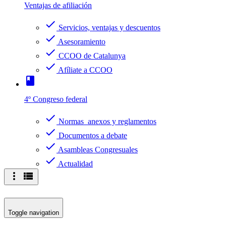
Ventajas de afiliación
check
Servicios, ventajas y descuentos
check
Asesoramiento
check
CCOO de Catalunya
check
Afíliate a CCOO
book
4º Congreso federal
check
Normas anexos y reglamentos
check
Documentos a debate
check
Asambleas Congresuales
check
Actualidad
more_vert
view_list
Toggle navigation