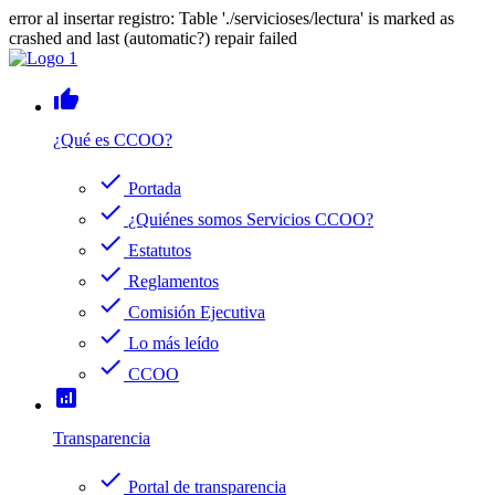
error al insertar registro: Table './servicioses/lectura' is marked as
crashed and last (automatic?) repair failed
thumb_up
¿Qué es CCOO?
check
Portada
check
¿Quiénes somos Servicios CCOO?
check
Estatutos
check
Reglamentos
check
Comisión Ejecutiva
check
Lo más leído
check
CCOO
analytics
Transparencia
check
Portal de transparencia