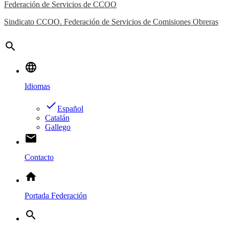
Federación de Servicios de CCOO
Sindicato CCOO. Federación de Servicios de Comisiones Obreras
search
language
Idiomas
done
Español
Catalán
Gallego
email
Contacto
home
Portada Federación
search