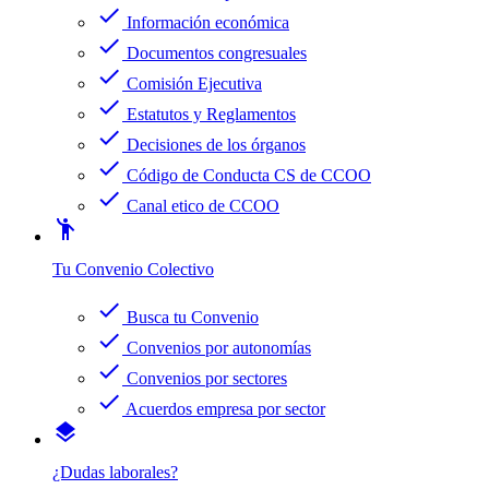
check
Información económica
check
Documentos congresuales
check
Comisión Ejecutiva
check
Estatutos y Reglamentos
check
Decisiones de los órganos
check
Código de Conducta CS de CCOO
check
Canal etico de CCOO
emoji_people
Tu Convenio Colectivo
check
Busca tu Convenio
check
Convenios por autonomías
check
Convenios por sectores
check
Acuerdos empresa por sector
layers
¿Dudas laborales?