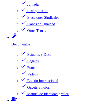
check
Jornada
check
ERE y ERTE
check
Elecciones Sindicales
check
Planes de Igualdad
check
Otros Temas
dynamic_feed
Documentos
check
Estudios y Docs
check
Legales
check
Fotos
check
Vídeos
check
Boletin Internacional
check
Gaceta Sindical
check
Manual de Identidad grafica
group_add