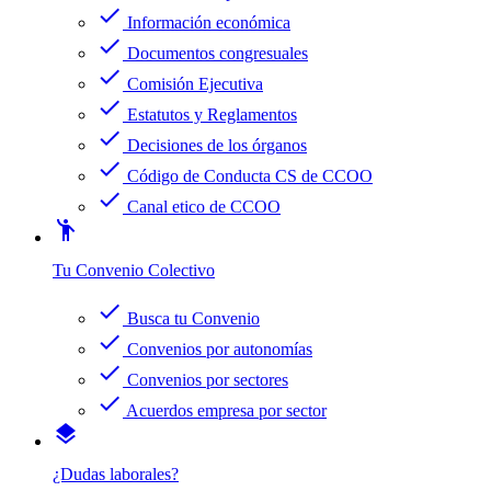
check
Información económica
check
Documentos congresuales
check
Comisión Ejecutiva
check
Estatutos y Reglamentos
check
Decisiones de los órganos
check
Código de Conducta CS de CCOO
check
Canal etico de CCOO
emoji_people
Tu Convenio Colectivo
check
Busca tu Convenio
check
Convenios por autonomías
check
Convenios por sectores
check
Acuerdos empresa por sector
layers
¿Dudas laborales?