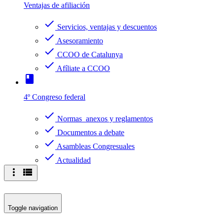
Ventajas de afiliación
check
Servicios, ventajas y descuentos
check
Asesoramiento
check
CCOO de Catalunya
check
Afíliate a CCOO
book
4º Congreso federal
check
Normas anexos y reglamentos
check
Documentos a debate
check
Asambleas Congresuales
check
Actualidad
more_vert
view_list
Toggle navigation