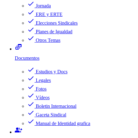
check
Jornada
check
ERE y ERTE
check
Elecciones Sindicales
check
Planes de Igualdad
check
Otros Temas
dynamic_feed
Documentos
check
Estudios y Docs
check
Legales
check
Fotos
check
Vídeos
check
Boletin Internacional
check
Gaceta Sindical
check
Manual de Identidad grafica
group_add