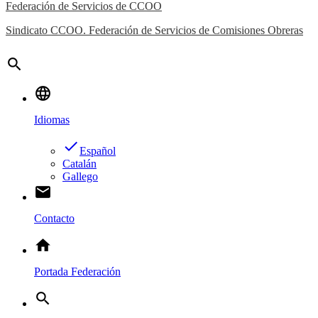
Federación de Servicios de CCOO
Sindicato CCOO. Federación de Servicios de Comisiones Obreras
search
language
Idiomas
done
Español
Catalán
Gallego
email
Contacto
home
Portada Federación
search