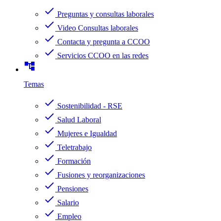
check
Preguntas y consultas laborales
check
Video Consultas laborales
check
Contacta y pregunta a CCOO
check
Servicios CCOO en las redes
account_tree
Temas
check
Sostenibilidad - RSE
check
Salud Laboral
check
Mujeres e Igualdad
check
Teletrabajo
check
Formación
check
Fusiones y reorganizaciones
check
Pensiones
check
Salario
check
Empleo