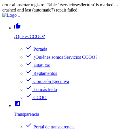
error al insertar registro: Table './servicioses/lectura' is marked as
crashed and last (automatic?) repair failed
thumb_up
¿Qué es CCOO?
check
Portada
check
¿Quiénes somos Servicios CCOO?
check
Estatutos
check
Reglamentos
check
Comisión Ejecutiva
check
Lo más leído
check
CCOO
analytics
Transparencia
check
Portal de transparencia