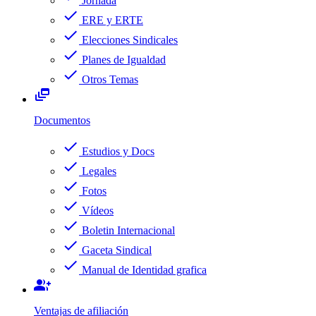
Jornada
check
ERE y ERTE
check
Elecciones Sindicales
check
Planes de Igualdad
check
Otros Temas
dynamic_feed
Documentos
check
Estudios y Docs
check
Legales
check
Fotos
check
Vídeos
check
Boletin Internacional
check
Gaceta Sindical
check
Manual de Identidad grafica
group_add
Ventajas de afiliación