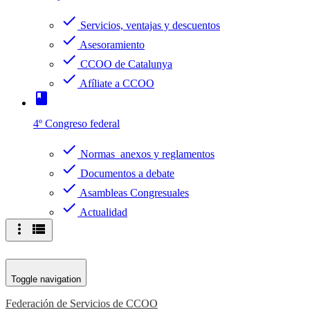
check
Servicios, ventajas y descuentos
check
Asesoramiento
check
CCOO de Catalunya
check
Afíliate a CCOO
book
4º Congreso federal
check
Normas anexos y reglamentos
check
Documentos a debate
check
Asambleas Congresuales
check
Actualidad
more_vert
view_list
Toggle navigation
Federación de Servicios de CCOO