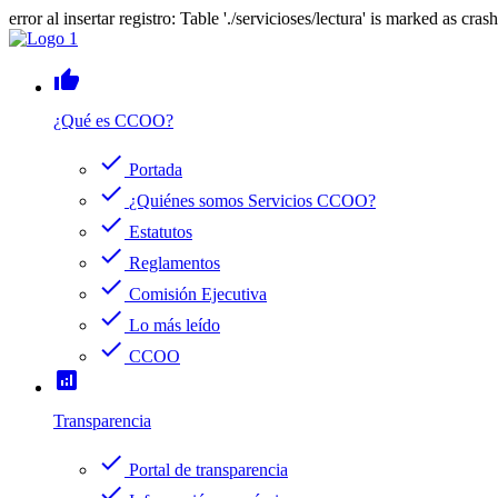
error al insertar registro: Table './servicioses/lectura' is marked as cras
thumb_up
¿Qué es CCOO?
check
Portada
check
¿Quiénes somos Servicios CCOO?
check
Estatutos
check
Reglamentos
check
Comisión Ejecutiva
check
Lo más leído
check
CCOO
analytics
Transparencia
check
Portal de transparencia
check