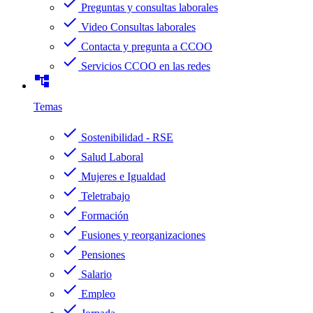
check
Preguntas y consultas laborales
check
Video Consultas laborales
check
Contacta y pregunta a CCOO
check
Servicios CCOO en las redes
account_tree
Temas
check
Sostenibilidad - RSE
check
Salud Laboral
check
Mujeres e Igualdad
check
Teletrabajo
check
Formación
check
Fusiones y reorganizaciones
check
Pensiones
check
Salario
check
Empleo
check