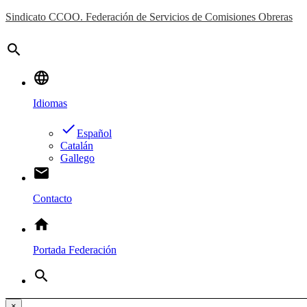
Sindicato CCOO. Federación de Servicios de Comisiones Obreras
search
language
Idiomas
done
Español
Catalán
Gallego
email
Contacto
home
Portada Federación
search
×