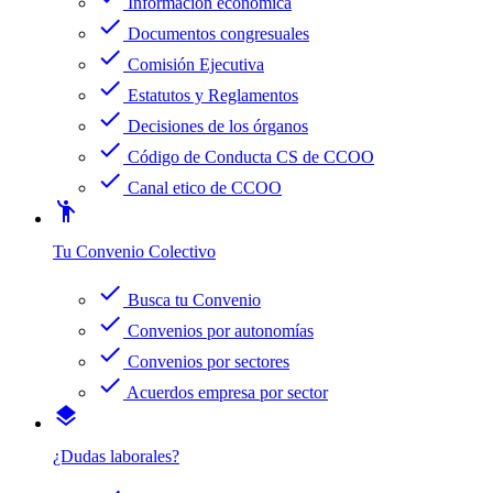
Información económica
check
Documentos congresuales
check
Comisión Ejecutiva
check
Estatutos y Reglamentos
check
Decisiones de los órganos
check
Código de Conducta CS de CCOO
check
Canal etico de CCOO
emoji_people
Tu Convenio Colectivo
check
Busca tu Convenio
check
Convenios por autonomías
check
Convenios por sectores
check
Acuerdos empresa por sector
layers
¿Dudas laborales?