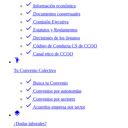
check
Información económica
check
Documentos congresuales
check
Comisión Ejecutiva
check
Estatutos y Reglamentos
check
Decisiones de los órganos
check
Código de Conducta CS de CCOO
check
Canal etico de CCOO
emoji_people
Tu Convenio Colectivo
check
Busca tu Convenio
check
Convenios por autonomías
check
Convenios por sectores
check
Acuerdos empresa por sector
layers
¿Dudas laborales?