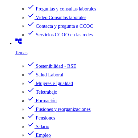
check
Preguntas y consultas laborales
check
Video Consultas laborales
check
Contacta y pregunta a CCOO
check
Servicios CCOO en las redes
account_tree
Temas
check
Sostenibilidad - RSE
check
Salud Laboral
check
Mujeres e Igualdad
check
Teletrabajo
check
Formación
check
Fusiones y reorganizaciones
check
Pensiones
check
Salario
check
Empleo