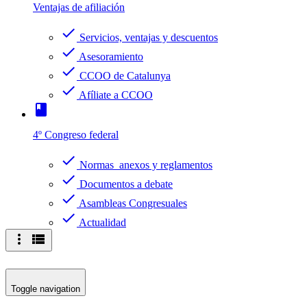
Ventajas de afiliación
check
Servicios, ventajas y descuentos
check
Asesoramiento
check
CCOO de Catalunya
check
Afíliate a CCOO
book
4º Congreso federal
check
Normas anexos y reglamentos
check
Documentos a debate
check
Asambleas Congresuales
check
Actualidad
more_vert
view_list
Toggle navigation