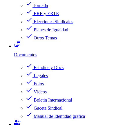
check
Jornada
check
ERE y ERTE
check
Elecciones Sindicales
check
Planes de Igualdad
check
Otros Temas
dynamic_feed
Documentos
check
Estudios y Docs
check
Legales
check
Fotos
check
Vídeos
check
Boletin Internacional
check
Gaceta Sindical
check
Manual de Identidad grafica
group_add