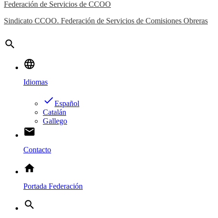
Federación de Servicios de CCOO
Sindicato CCOO. Federación de Servicios de Comisiones Obreras
search
language
Idiomas
done
Español
Catalán
Gallego
email
Contacto
home
Portada Federación
search