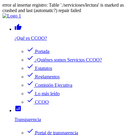
error al insertar registro: Table './servicioses/lectura' is marked as
crashed and last (automatic?) repair failed
thumb_up
¿Qué es CCOO?
check
Portada
check
¿Quiénes somos Servicios CCOO?
check
Estatutos
check
Reglamentos
check
Comisión Ejecutiva
check
Lo más leído
check
CCOO
analytics
Transparencia
check
Portal de transparencia