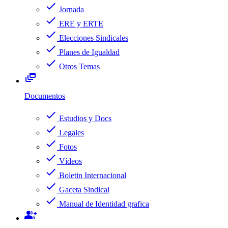
check
Jornada
check
ERE y ERTE
check
Elecciones Sindicales
check
Planes de Igualdad
check
Otros Temas
dynamic_feed
Documentos
check
Estudios y Docs
check
Legales
check
Fotos
check
Vídeos
check
Boletin Internacional
check
Gaceta Sindical
check
Manual de Identidad grafica
group_add