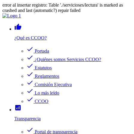
error al insertar registro: Table './servicioses/lectura' is marked as
crashed and last (automatic?) repair failed
thumb_up
¿Qué es CCOO?
check
Portada
check
¿Quiénes somos Servicios CCOO?
check
Estatutos
check
Reglamentos
check
Comisión Ejecutiva
check
Lo más leído
check
CCOO
analytics
Transparencia
check
Portal de transparencia