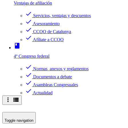
Ventajas de afiliación
check
Servicios, ventajas y descuentos
check
Asesoramiento
check
CCOO de Catalunya
check
Afíliate a CCOO
book
4º Congreso federal
check
Normas anexos y reglamentos
check
Documentos a debate
check
Asambleas Congresuales
check
Actualidad
more_vert
view_list
Toggle navigation