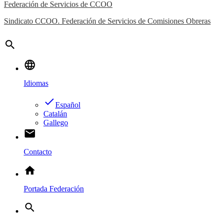
Federación de Servicios de CCOO
Sindicato CCOO. Federación de Servicios de Comisiones Obreras
search
language
Idiomas
done
Español
Catalán
Gallego
email
Contacto
home
Portada Federación
search