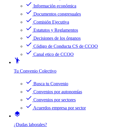
check
Información económica
check
Documentos congresuales
check
Comisión Ejecutiva
check
Estatutos y Reglamentos
check
Decisiones de los órganos
check
Código de Conducta CS de CCOO
check
Canal etico de CCOO
emoji_people
Tu Convenio Colectivo
check
Busca tu Convenio
check
Convenios por autonomías
check
Convenios por sectores
check
Acuerdos empresa por sector
layers
¿Dudas laborales?