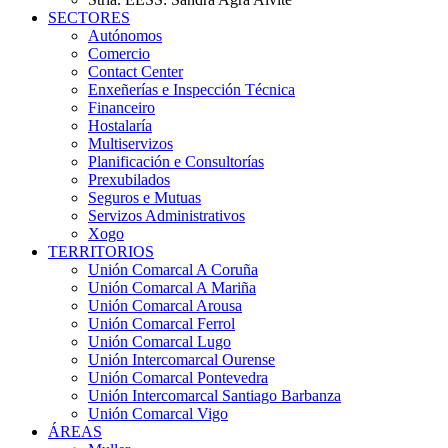
SECTORES
Autónomos
Comercio
Contact Center
Enxeñerías e Inspección Técnica
Financeiro
Hostalaría
Multiservizos
Planificación e Consultorías
Prexubilados
Seguros e Mutuas
Servizos Administrativos
Xogo
TERRITORIOS
Unión Comarcal A Coruña
Unión Comarcal A Mariña
Unión Comarcal Arousa
Unión Comarcal Ferrol
Unión Comarcal Lugo
Unión Intercomarcal Ourense
Unión Comarcal Pontevedra
Unión Intercomarcal Santiago Barbanza
Unión Comarcal Vigo
ÁREAS