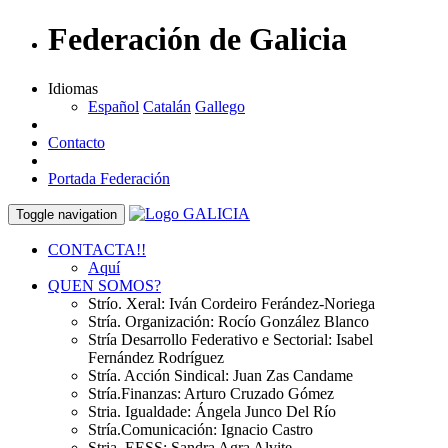
Federación de Galicia
Idiomas
Español
Catalán
Gallego
Contacto
Portada Federación
Toggle navigation
CONTACTA!!
Aquí
QUEN SOMOS?
Strío. Xeral: Iván Cordeiro Ferández-Noriega
Stría. Organización: Rocío González Blanco
Stría Desarrollo Federativo e Sectorial: Isabel
Fernández Rodríguez
Stría. Acción Sindical: Juan Zas Candame
Stría.Finanzas: Arturo Cruzado Gómez
Stria. Igualdade: Ángela Junco Del Río
Stría.Comunicación: Ignacio Castro
Stria. EESS: Sandra Agra Alvite