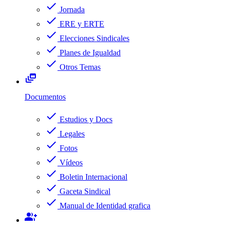
check
Jornada
check
ERE y ERTE
check
Elecciones Sindicales
check
Planes de Igualdad
check
Otros Temas
dynamic_feed
Documentos
check
Estudios y Docs
check
Legales
check
Fotos
check
Vídeos
check
Boletin Internacional
check
Gaceta Sindical
check
Manual de Identidad grafica
group_add