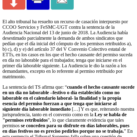
El alto tribunal ha resuelto un recurso de casación interpuesto por
CCOO Servicios y FeSMC-UGT contra la sentencia de la
Audiencia Nacional del 13 de junio de 2018. La Audiencia había
desestimado parcialmente la demanda de ambos sindicatos que
pedían que el día inicial del cómputo de los permisos retribuidos a),
b) c), d) y e) del artículo 37 del V Convenio Colectivo estatal de
ETTs, en los casos en los que el hecho causante del permiso suceda
en día no laborable para el trabajador, tenga que iniciarse en el
primer día laborable siguiente. La Audiencia le dio la razón a los
demandantes, excepto en lo referente al permiso retribuido por
matrimonio.
La sentencia del TS afirma que: “
cuando el hecho causante sucede
en un día no laborable –festivo o día establecido como no
laborable en el calendario laboral- la finalidad y la propia
esencia del permiso fuerzan a que tenga que iniciarse al
siguiente día laborable inmediato
[…] Y es que, reiterando nuestra
jurisprudencia, tanto en el convenio como en la
Ley se habla de
"permisos retribuidos
", lo que claramente evidencia que tales
permisos
se conceden para su disfrute en días laborables, pues
en días festivos no es preciso pedirlos porque no se trabaja.
” En
esta sentencia el Tribunal Supremo falla sobre una cuestión de