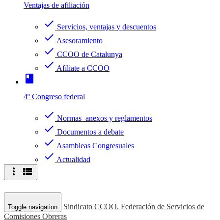
Ventajas de afiliación
check
Servicios, ventajas y descuentos
check
Asesoramiento
check
CCOO de Catalunya
check
Afíliate a CCOO
book
4º Congreso federal
check
Normas anexos y reglamentos
check
Documentos a debate
check
Asambleas Congresuales
check
Actualidad
more_vert
view_list
Sindicato CCOO. Federación de Servicios de
Toggle navigation
Comisiones Obreras