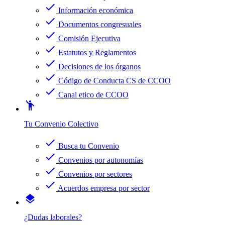
check
Información económica
check
Documentos congresuales
check
Comisión Ejecutiva
check
Estatutos y Reglamentos
check
Decisiones de los órganos
check
Código de Conducta CS de CCOO
check
Canal etico de CCOO
emoji_people
Tu Convenio Colectivo
check
Busca tu Convenio
check
Convenios por autonomías
check
Convenios por sectores
check
Acuerdos empresa por sector
layers
¿Dudas laborales?