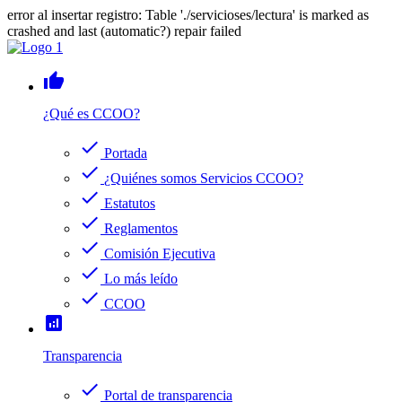
error al insertar registro: Table './servicioses/lectura' is marked as
crashed and last (automatic?) repair failed
thumb_up
¿Qué es CCOO?
check
Portada
check
¿Quiénes somos Servicios CCOO?
check
Estatutos
check
Reglamentos
check
Comisión Ejecutiva
check
Lo más leído
check
CCOO
analytics
Transparencia
check
Portal de transparencia