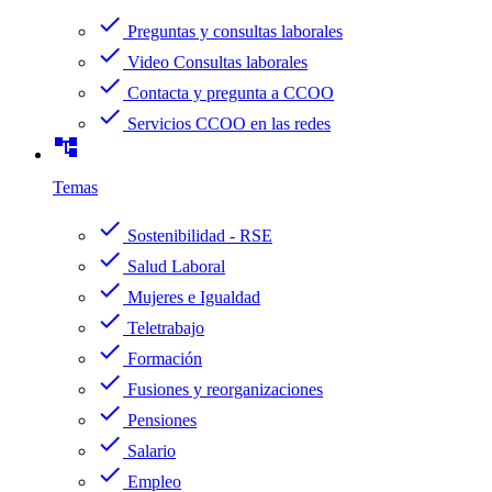
check
Preguntas y consultas laborales
check
Video Consultas laborales
check
Contacta y pregunta a CCOO
check
Servicios CCOO en las redes
account_tree
Temas
check
Sostenibilidad - RSE
check
Salud Laboral
check
Mujeres e Igualdad
check
Teletrabajo
check
Formación
check
Fusiones y reorganizaciones
check
Pensiones
check
Salario
check
Empleo