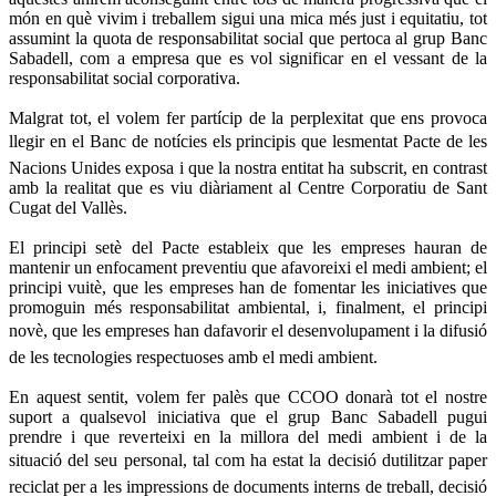
món en què vivim i treballem sigui una mica més just i equitatiu, tot
assumint la quota de responsabilitat social que pertoca al grup Banc
Sabadell, com a empresa que es vol significar en el vessant de la
responsabilitat social corporativa.
Malgrat tot, el volem fer partícip de la perplexitat que ens provoca
llegir en el Banc de notícies els principis que lesmentat Pacte de les
Nacions Unides exposa i que la nostra entitat ha subscrit, en contrast
amb la realitat que es viu diàriament al Centre Corporatiu de Sant
Cugat del Vallès.
El principi setè del Pacte estableix que les empreses hauran de
mantenir un enfocament preventiu que afavoreixi el medi ambient; el
principi vuitè, que les empreses han de fomentar les iniciatives que
promoguin més responsabilitat ambiental, i, finalment, el principi
novè, que les empreses han dafavorir el desenvolupament i la difusió
de les tecnologies respectuoses amb el medi ambient.
En aquest sentit, volem fer palès que CCOO donarà tot el nostre
suport a qualsevol iniciativa que el grup Banc Sabadell pugui
prendre i que reverteixi en la millora del medi ambient i de la
situació del seu personal, tal com ha estat la decisió dutilitzar paper
reciclat per a les impressions de documents interns de treball, decisió