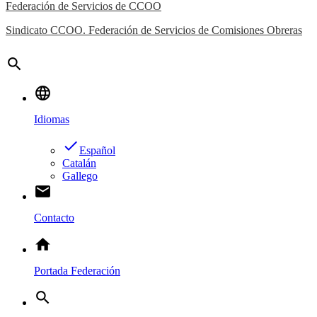
Federación de Servicios de CCOO
Sindicato CCOO. Federación de Servicios de Comisiones Obreras
search
language
Idiomas
done
Español
Catalán
Gallego
email
Contacto
home
Portada Federación
search