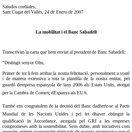
Saludos cordiales,
Sant Cugat del Vallés, 24 de Enero de 2007
La mobilitat i el Banc Sabadell
Transcrivim la carta que hem enviat al president de Banc Sabadell:
"Distingit senyor Oliu,
Primer de tot li fem arribar la nostra felicitació, personalment a vostè
i de manera extensiva a tota la plantilla de la nostra entitat, pel
guardó dempresa espanyola de lany 2006 als Estats Units, atorgat
per la Cambra de Comerç dEspanya als EUA.
També ens congratulem de la decisió del Banc dadherir-se al Pacte
Mundial de les Nacions Unides i pel fet dhaver obtingut la
qualificació In Accordance, atorgada pel GRI a les empreses
compromeses amb la sostenibilitat. Sens dubte, amb iniciatives com
aquestes anirem aconseguint entre tots de manera progressiva que el