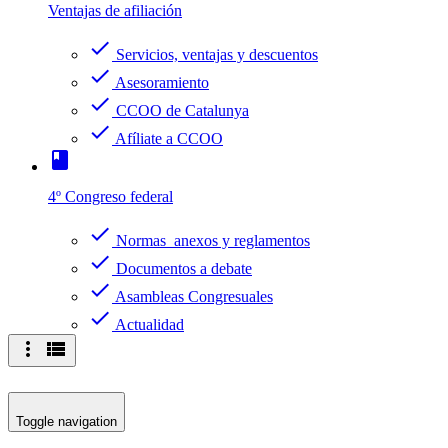
Ventajas de afiliación
check
Servicios, ventajas y descuentos
check
Asesoramiento
check
CCOO de Catalunya
check
Afíliate a CCOO
book
4º Congreso federal
check
Normas anexos y reglamentos
check
Documentos a debate
check
Asambleas Congresuales
check
Actualidad
more_vert
view_list
Toggle navigation