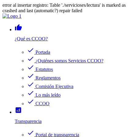
error al insertar registro: Table './servicioses/lectura' is marked as
crashed and last (automatic?) repair failed
thumb_up
¿Qué es CCOO?
check
Portada
check
¿Quiénes somos Servicios CCOO?
check
Estatutos
check
Reglamentos
check
Comisión Ejecutiva
check
Lo más leído
check
CCOO
analytics
Transparencia
check
Portal de transparencia