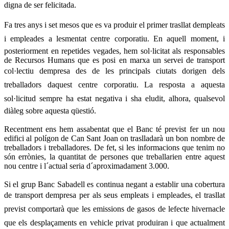
digna de ser felicitada.
Fa tres anys i set mesos que es va produir el primer trasllat dempleats
i empleades a lesmentat centre corporatiu. En aquell moment, i
posteriorment en repetides vegades, hem sol·licitat als responsables
de Recursos Humans que es posi en marxa un servei de transport
col·lectiu dempresa des de les principals ciutats dorigen dels
treballadors daquest centre corporatiu. La resposta a aquesta
sol·licitud sempre ha estat negativa i sha eludit, alhora, qualsevol
diàleg sobre aquesta qüestió.
Recentment ens hem assabentat que el Banc té previst fer un nou
edifici al polígon de Can Sant Joan on traslladarà un bon nombre de
treballadors i treballadores. De fet, si les informacions que tenim no
són errònies, la quantitat de persones que treballarien entre aquest
nou centre i l´actual seria d´aproximadament 3.000.
Si el grup Banc Sabadell es continua negant a establir una cobertura
de transport dempresa per als seus empleats i empleades, el trasllat
previst comportarà que les emissions de gasos de lefecte hivernacle
que els desplaçaments en vehicle privat produiran i que actualment