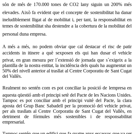
són de més de 170.000 tones de CO2 lany siguin un 200% més
elevades. Això fa evident que el concepte de sostenibilitat ha danar
ineludiblement lligat al de mobilitat i, per tant, la responsabilitat en
temes de sostenibilitat sha destendre a la cobertura de la mobilitat del
personal duna empresa.
A més a més, no podem obviar que cal destacar el risc de patir
accidents in itinere a què sexposen els qui han dusar el vehicle
privat, en gran mesura per l´extensió de jornada que s´exigeix a la
plantilla de la nostra entitat, la incidència dels quals ha augmentat un
50% del nivell anterior al trasllat al Centre Corporatiu de Sant Cugat
del Vallès.
Realment no sentén com es pot conciliar la posició de lempresa en
aquesta qüestió amb el principi setè del Pacte de les Nacions Unides.
Tampoc es pot conciliar amb el principi vuitè del Pacte, la clara
aposta del Grup Banc Sabadell per la promoció del vehicle privat,
per als trasllats al Centre Corporatiu de Sant Cugat del Vallès, en
detriment de fórmules més sostenibles i de responsabilitat
empresarial.
Tampoc sentén que un edifici que fa quatre anys escassos que va ser