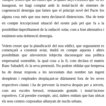
inaugurat, no hagi comptat amb la instal·lació de sistemes de
cogeneració denergia que farien que el principi novè del Pacte fos
alguna cosa més que una mera declaració dintencions. Sha de tenir
en compte lexcepcional situació del nostre país pel que fa a la
possibilitat daprofitament de la radiació solar, com a font alternativa i
totalment neta dobtenció denergia.
Volem creure que la planificació del nou edifici, que segurament es
començarà a construir aviat, tindrà en compte aquesta i altres
possibilitats que afavoreixin lobjectiu daconseguir una política
empresarial sostenible, la qual cosa a la fi, com declara el mateix
Banc Sabadell, és la seva pretensió. No podem oblidar que lempresa
ha de donar resposta a les necessitats dun nombre tan ingent
dempleats i empleades desplaçant-se diàriament fora de les seves
respectives ciutats i ha de preveure la reserva despais per a serveis,
com ara escoles bressol, restaurants gratuïts i instal·lacions
esportives. Cal prendre exemple, així, daltres entitats que han ubicat
els seus centres corporatius allunyats de nuclis urbans.