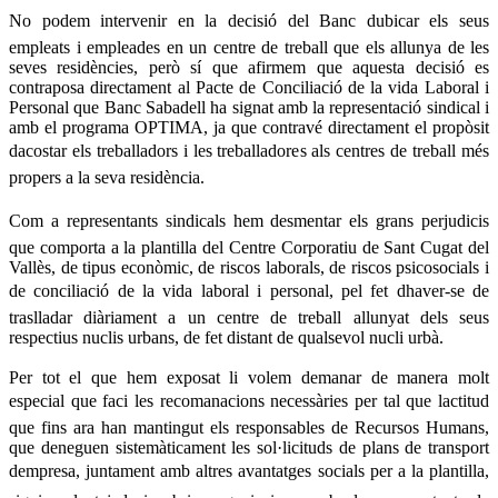
No podem intervenir en la decisió del Banc dubicar els seus
empleats i empleades en un centre de treball que els allunya de les
seves residències, però sí que afirmem que aquesta decisió es
contraposa directament al Pacte de Conciliació de la vida Laboral i
Personal que Banc Sabadell ha signat amb la representació sindical i
amb el programa OPTIMA, ja que contravé directament el propòsit
dacostar els treballadors i les treballadores als centres de treball més
propers a la seva residència.
Com a representants sindicals hem desmentar els grans perjudicis
que comporta a la plantilla del Centre Corporatiu de Sant Cugat del
Vallès, de tipus econòmic, de riscos laborals, de riscos psicosocials i
de conciliació de la vida laboral i personal, pel fet dhaver-se de
traslladar diàriament a un centre de treball allunyat dels seus
respectius nuclis urbans, de fet distant de qualsevol nucli urbà.
Per tot el que hem exposat li volem demanar de manera molt
especial que faci les recomanacions necessàries per tal que lactitud
que fins ara han mantingut els responsables de Recursos Humans,
que deneguen sistemàticament les sol·licituds de plans de transport
dempresa, juntament amb altres avantatges socials per a la plantilla,