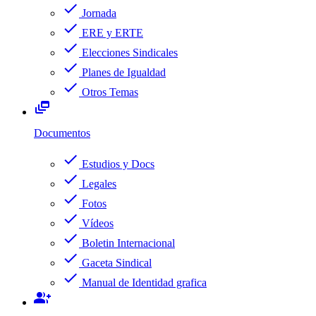
check
Jornada
check
ERE y ERTE
check
Elecciones Sindicales
check
Planes de Igualdad
check
Otros Temas
dynamic_feed
Documentos
check
Estudios y Docs
check
Legales
check
Fotos
check
Vídeos
check
Boletin Internacional
check
Gaceta Sindical
check
Manual de Identidad grafica
group_add