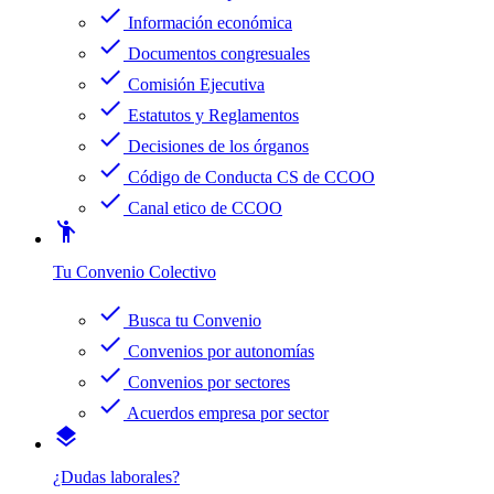
check
Información económica
check
Documentos congresuales
check
Comisión Ejecutiva
check
Estatutos y Reglamentos
check
Decisiones de los órganos
check
Código de Conducta CS de CCOO
check
Canal etico de CCOO
emoji_people
Tu Convenio Colectivo
check
Busca tu Convenio
check
Convenios por autonomías
check
Convenios por sectores
check
Acuerdos empresa por sector
layers
¿Dudas laborales?