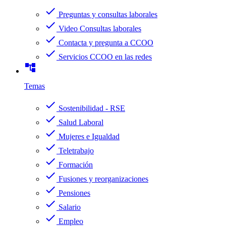
check
Preguntas y consultas laborales
check
Video Consultas laborales
check
Contacta y pregunta a CCOO
check
Servicios CCOO en las redes
account_tree
Temas
check
Sostenibilidad - RSE
check
Salud Laboral
check
Mujeres e Igualdad
check
Teletrabajo
check
Formación
check
Fusiones y reorganizaciones
check
Pensiones
check
Salario
check
Empleo