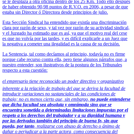
se le desplaza a otra oficina dentro de los 25 Km. Todo ello después
de haber obtenido 90,98 puntos de R.V.O. en 2006, a pesar de que
estaba sin Director ó Directora desde principios de julio.
Esta Sección Sindical ha entendido que existía una discriminación
clara por razón de sexo, y tal vez por razón de su actividad sindical,
y el Juzgado ha estimado que es así, ya que el motivo real del cese
es que no volvía por las tardes, y es difícil explicarle a un Juez que
la negativa a cometer una ilegalidad es la causa de su decisión.
La Sentencia, tal como decíamos al principio, todavía no es firme
porque cabe recurso contra ella, pero tiene algunos párrafos que, a
nuestro entender, son ilustrativos de la postura de los Tribunales
respecto a esta cuestión:
el empresario tiene reconocido un poder directivo y organizativo
inherente a la relación de trabajo del que se deriva la facultad de
introducir variaciones no sustanciales de las condiciones de
trabajo; no es menos cierto que, sin embargo,
no puede entenderse
que dicha facultad sea absoluta y omnímoda sino que se
encuentra sometida a determinadas limitaciones impuestas por el
respeto a los derechos del trabajador y a su dignidad humana y
por las derivadas también del principio de buena fe, sin que
pueda, por tanto
, realizarse con abuso de derecho o ánimo de
dañar o perjudicar a la parte actora, como consecuencia del