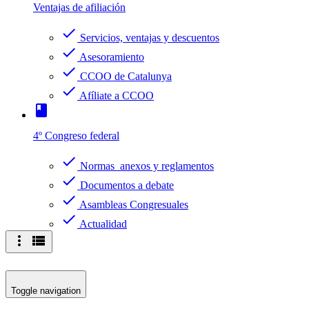
Ventajas de afiliación
check
Servicios, ventajas y descuentos
check
Asesoramiento
check
CCOO de Catalunya
check
Afíliate a CCOO
book
4º Congreso federal
check
Normas anexos y reglamentos
check
Documentos a debate
check
Asambleas Congresuales
check
Actualidad
more_vert
view_list
Toggle navigation