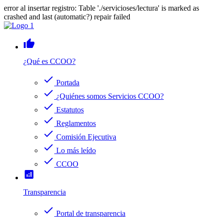
error al insertar registro: Table './servicioses/lectura' is marked as
crashed and last (automatic?) repair failed
thumb_up
¿Qué es CCOO?
check
Portada
check
¿Quiénes somos Servicios CCOO?
check
Estatutos
check
Reglamentos
check
Comisión Ejecutiva
check
Lo más leído
check
CCOO
analytics
Transparencia
check
Portal de transparencia