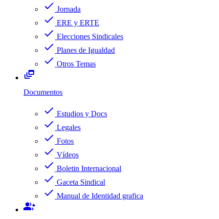
check
Jornada
check
ERE y ERTE
check
Elecciones Sindicales
check
Planes de Igualdad
check
Otros Temas
dynamic_feed
Documentos
check
Estudios y Docs
check
Legales
check
Fotos
check
Vídeos
check
Boletin Internacional
check
Gaceta Sindical
check
Manual de Identidad grafica
group_add