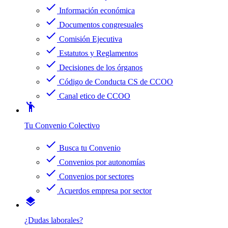
check
Información económica
check
Documentos congresuales
check
Comisión Ejecutiva
check
Estatutos y Reglamentos
check
Decisiones de los órganos
check
Código de Conducta CS de CCOO
check
Canal etico de CCOO
emoji_people
Tu Convenio Colectivo
check
Busca tu Convenio
check
Convenios por autonomías
check
Convenios por sectores
check
Acuerdos empresa por sector
layers
¿Dudas laborales?