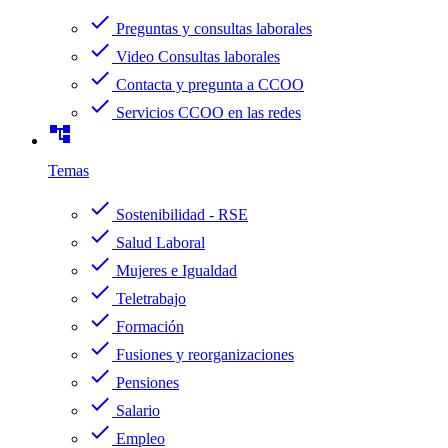
check
Preguntas y consultas laborales
check
Video Consultas laborales
check
Contacta y pregunta a CCOO
check
Servicios CCOO en las redes
account_tree
Temas
check
Sostenibilidad - RSE
check
Salud Laboral
check
Mujeres e Igualdad
check
Teletrabajo
check
Formación
check
Fusiones y reorganizaciones
check
Pensiones
check
Salario
check
Empleo