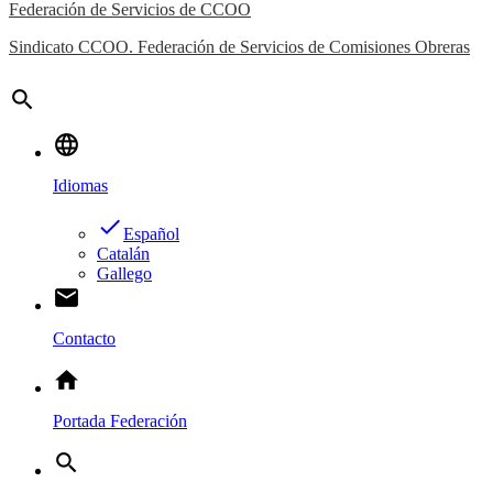
Federación de Servicios de CCOO
Sindicato CCOO. Federación de Servicios de Comisiones Obreras
search
language
Idiomas
done
Español
Catalán
Gallego
email
Contacto
home
Portada Federación
search