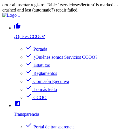
error al insertar registro: Table './servicioses/lectura' is marked as
crashed and last (automatic?) repair failed
thumb_up
¿Qué es CCOO?
check
Portada
check
¿Quiénes somos Servicios CCOO?
check
Estatutos
check
Reglamentos
check
Comisión Ejecutiva
check
Lo más leído
check
CCOO
analytics
Transparencia
check
Portal de transparencia