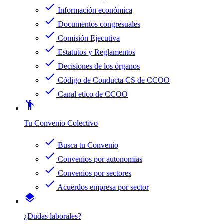
check
Información económica
check
Documentos congresuales
check
Comisión Ejecutiva
check
Estatutos y Reglamentos
check
Decisiones de los órganos
check
Código de Conducta CS de CCOO
check
Canal etico de CCOO
emoji_people
Tu Convenio Colectivo
check
Busca tu Convenio
check
Convenios por autonomías
check
Convenios por sectores
check
Acuerdos empresa por sector
layers
¿Dudas laborales?