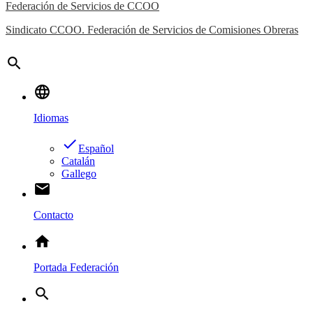
Federación de Servicios de CCOO
Sindicato CCOO. Federación de Servicios de Comisiones Obreras
search
language
Idiomas
done
Español
Catalán
Gallego
email
Contacto
home
Portada Federación
search