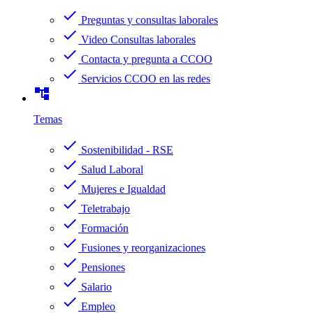
check
Preguntas y consultas laborales
check
Video Consultas laborales
check
Contacta y pregunta a CCOO
check
Servicios CCOO en las redes
account_tree
Temas
check
Sostenibilidad - RSE
check
Salud Laboral
check
Mujeres e Igualdad
check
Teletrabajo
check
Formación
check
Fusiones y reorganizaciones
check
Pensiones
check
Salario
check
Empleo