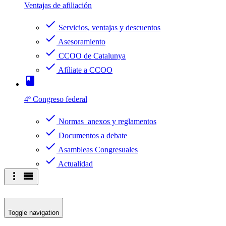
Ventajas de afiliación
check
Servicios, ventajas y descuentos
check
Asesoramiento
check
CCOO de Catalunya
check
Afíliate a CCOO
book
4º Congreso federal
check
Normas anexos y reglamentos
check
Documentos a debate
check
Asambleas Congresuales
check
Actualidad
more_vert
view_list
Toggle navigation