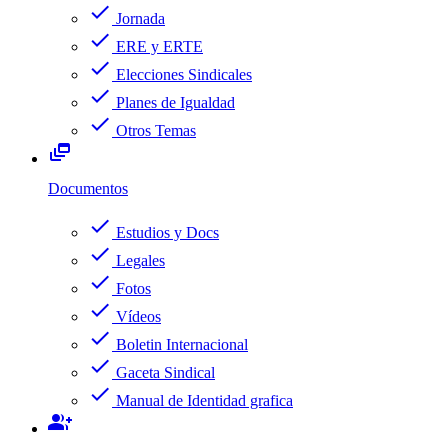
check
Jornada
check
ERE y ERTE
check
Elecciones Sindicales
check
Planes de Igualdad
check
Otros Temas
dynamic_feed
Documentos
check
Estudios y Docs
check
Legales
check
Fotos
check
Vídeos
check
Boletin Internacional
check
Gaceta Sindical
check
Manual de Identidad grafica
group_add