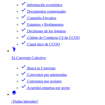
check
Información económica
check
Documentos congresuales
check
Comisión Ejecutiva
check
Estatutos y Reglamentos
check
Decisiones de los órganos
check
Código de Conducta CS de CCOO
check
Canal etico de CCOO
emoji_people
Tu Convenio Colectivo
check
Busca tu Convenio
check
Convenios por autonomías
check
Convenios por sectores
check
Acuerdos empresa por sector
layers
¿Dudas laborales?