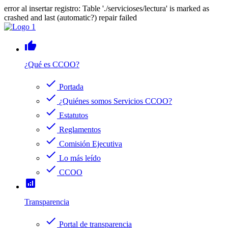
error al insertar registro: Table './servicioses/lectura' is marked as
crashed and last (automatic?) repair failed
thumb_up
¿Qué es CCOO?
check
Portada
check
¿Quiénes somos Servicios CCOO?
check
Estatutos
check
Reglamentos
check
Comisión Ejecutiva
check
Lo más leído
check
CCOO
analytics
Transparencia
check
Portal de transparencia