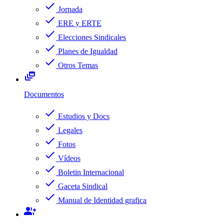
check
Jornada
check
ERE y ERTE
check
Elecciones Sindicales
check
Planes de Igualdad
check
Otros Temas
dynamic_feed
Documentos
check
Estudios y Docs
check
Legales
check
Fotos
check
Vídeos
check
Boletin Internacional
check
Gaceta Sindical
check
Manual de Identidad grafica
group_add