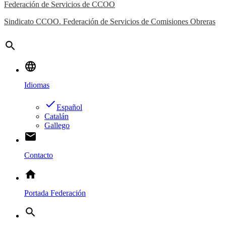
Federación de Servicios de CCOO
Sindicato CCOO. Federación de Servicios de Comisiones Obreras
search
language
Idiomas
done
Español
Catalán
Gallego
email
Contacto
home
Portada Federación
search