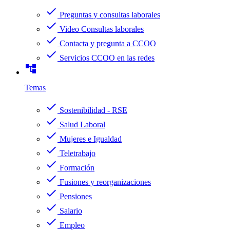
check
Preguntas y consultas laborales
check
Video Consultas laborales
check
Contacta y pregunta a CCOO
check
Servicios CCOO en las redes
account_tree
Temas
check
Sostenibilidad - RSE
check
Salud Laboral
check
Mujeres e Igualdad
check
Teletrabajo
check
Formación
check
Fusiones y reorganizaciones
check
Pensiones
check
Salario
check
Empleo