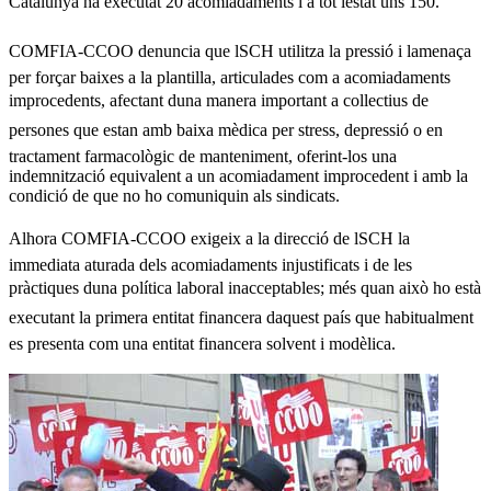
Catalunya ha executat 20 acomiadaments i a tot lestat uns 150.
COMFIA-CCOO denuncia que lSCH utilitza la pressió i lamenaça
per forçar baixes a la plantilla, articulades com a acomiadaments
improcedents, afectant duna manera important a collectius de
persones que estan amb baixa mèdica per stress, depressió o en
tractament farmacològic de manteniment, oferint-los una
indemnització equivalent a un acomiadament improcedent i amb la
condició de que no ho comuniquin als sindicats.
Alhora COMFIA-CCOO exigeix a la direcció de lSCH la
immediata aturada dels acomiadaments injustificats i de les
pràctiques duna política laboral inacceptables; més quan això ho està
executant la primera entitat financera daquest país que habitualment
es presenta com una entitat financera solvent i modèlica.