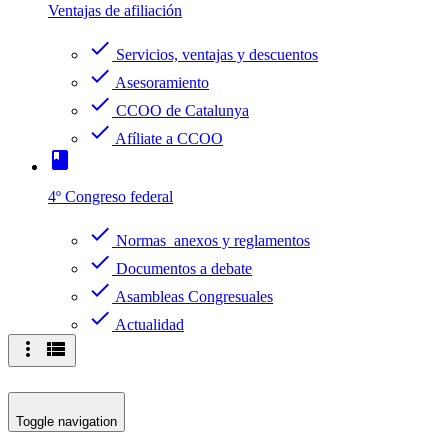
Ventajas de afiliación
check
Servicios, ventajas y descuentos
check
Asesoramiento
check
CCOO de Catalunya
check
Afíliate a CCOO
book
4º Congreso federal
check
Normas anexos y reglamentos
check
Documentos a debate
check
Asambleas Congresuales
check
Actualidad
more_vert
view_list
Toggle navigation