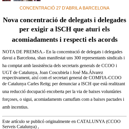
CONCENTRACIÓ 27 D'ABRIL A BARCELONA
Nova concentració de delegats i delegades
per exigir a lSCH que aturi els
acomiadaments i respecti els acords
NOTA DE PREMSA.- En la concentració de delegats i delegades
davui a Barcelona, shan manifestat uns 300 representants sindicals i
ha comptat amb lassistència dels secretaris generals de CCOO i
UGT de Catalunya, Joan Coscubiela i José Ma.Álvarez
respectivament, així com el secretari general de COMFIA-CCOO
de Catalunya Carles Reitg; per denunciar a lSCH que està realitzant
una reducció docupació encoberta per la via de baixes voluntàries
forçoses, o sigui, acomiadaments camuflats com a baixes pactades i
amb incentius.
Este artículo se publicó originalmente en CATALUNYA (CCOO
Serveis Catalunya) ,