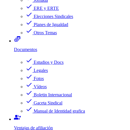
Jornada
check
ERE y ERTE
check
Elecciones Sindicales
check
Planes de Igualdad
check
Otros Temas
dynamic_feed
Documentos
check
Estudios y Docs
check
Legales
check
Fotos
check
Vídeos
check
Boletin Internacional
check
Gaceta Sindical
check
Manual de Identidad grafica
group_add
Ventajas de afiliación