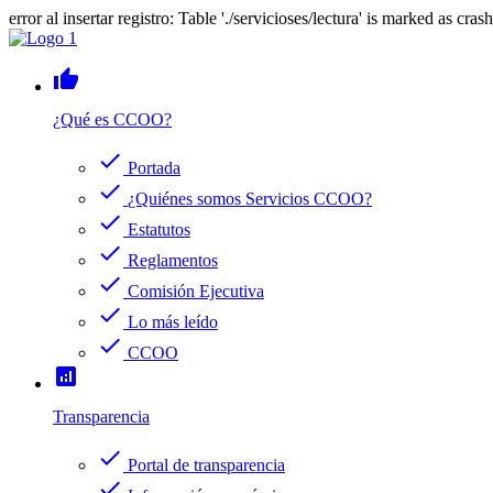
error al insertar registro: Table './servicioses/lectura' is marked as cras
thumb_up
¿Qué es CCOO?
check
Portada
check
¿Quiénes somos Servicios CCOO?
check
Estatutos
check
Reglamentos
check
Comisión Ejecutiva
check
Lo más leído
check
CCOO
analytics
Transparencia
check
Portal de transparencia
check