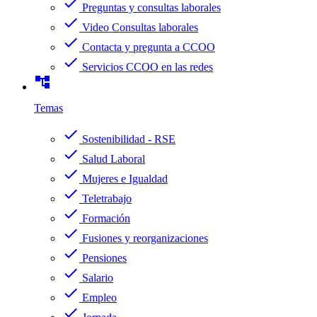
check
Preguntas y consultas laborales
check
Video Consultas laborales
check
Contacta y pregunta a CCOO
check
Servicios CCOO en las redes
account_tree
Temas
check
Sostenibilidad - RSE
check
Salud Laboral
check
Mujeres e Igualdad
check
Teletrabajo
check
Formación
check
Fusiones y reorganizaciones
check
Pensiones
check
Salario
check
Empleo
check