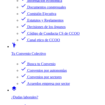
Información económica
check
Documentos congresuales
check
Comisión Ejecutiva
check
Estatutos y Reglamentos
check
Decisiones de los órganos
check
Código de Conducta CS de CCOO
check
Canal etico de CCOO
emoji_people
Tu Convenio Colectivo
check
Busca tu Convenio
check
Convenios por autonomías
check
Convenios por sectores
check
Acuerdos empresa por sector
layers
¿Dudas laborales?