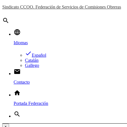
Sindicato CCOO. Federación de Servicios de Comisiones Obreras
search
language
Idiomas
done
Español
Catalán
Gallego
email
Contacto
home
Portada Federación
search
×