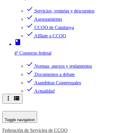
check
Servicios, ventajas y descuentos
check
Asesoramiento
check
CCOO de Catalunya
check
Afíliate a CCOO
book
4º Congreso federal
check
Normas anexos y reglamentos
check
Documentos a debate
check
Asambleas Congresuales
check
Actualidad
more_vert
view_list
Toggle navigation
Federación de Servicios de CCOO