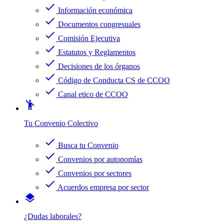
check
Información económica
check
Documentos congresuales
check
Comisión Ejecutiva
check
Estatutos y Reglamentos
check
Decisiones de los órganos
check
Código de Conducta CS de CCOO
check
Canal etico de CCOO
emoji_people
Tu Convenio Colectivo
check
Busca tu Convenio
check
Convenios por autonomías
check
Convenios por sectores
check
Acuerdos empresa por sector
layers
¿Dudas laborales?