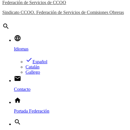
Federación de Servicios de CCOO
Sindicato CCOO. Federación de Servicios de Comisiones Obreras
search
language
Idiomas
done
Español
Catalán
Gallego
email
Contacto
home
Portada Federación
search