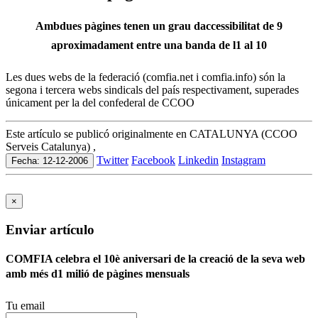
Ambdues pàgines tenen un grau daccessibilitat de 9
aproximadament entre una banda de l1 al 10
Les dues webs de la federació (comfia.net i comfia.info) són la
segona i tercera webs sindicals del país respectivament, superades
únicament per la del confederal de CCOO
Este artículo se publicó originalmente en CATALUNYA (CCOO
Serveis Catalunya) ,
Twitter
Facebook
Linkedin
Instagram
Fecha: 12-12-2006
×
Enviar artículo
COMFIA celebra el 10è aniversari de la creació de la seva web
amb més d1 milió de pàgines mensuals
Tu email