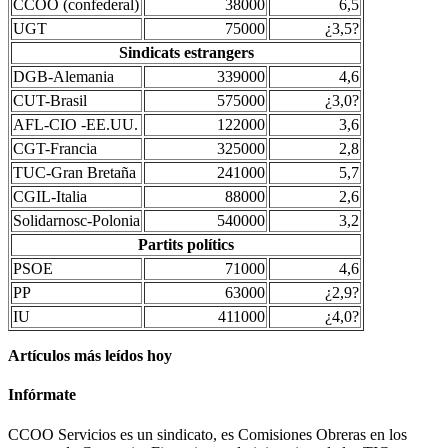
CCOO (confederal)
38000
6,5
UGT
75000
¿3,5?
Sindicats estrangers
DGB-Alemania
339000
4,6
CUT-Brasil
575000
¿3,0?
AFL-CIO -EE.UU.
122000
3,6
CGT-Francia
325000
2,8
TUC-Gran Bretaña
241000
5,7
CGIL-Italia
88000
2,6
Solidarnosc-Polonia
540000
3,2
Partits polítics
PSOE
71000
4,6
PP
63000
¿2,9?
IU
411000
¿4,0?
Artículos más leídos hoy
Infórmate
CCOO Servicios es un sindicato, es Comisiones Obreras en los