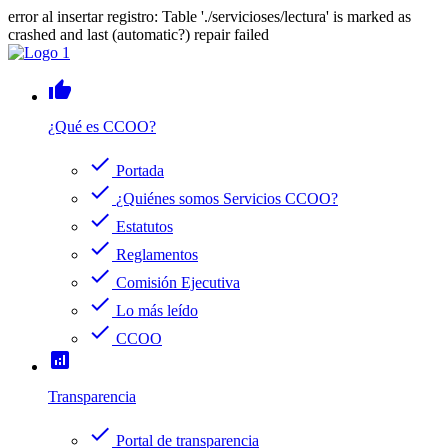
error al insertar registro: Table './servicioses/lectura' is marked as
crashed and last (automatic?) repair failed
thumb_up
¿Qué es CCOO?
check
Portada
check
¿Quiénes somos Servicios CCOO?
check
Estatutos
check
Reglamentos
check
Comisión Ejecutiva
check
Lo más leído
check
CCOO
analytics
Transparencia
check
Portal de transparencia