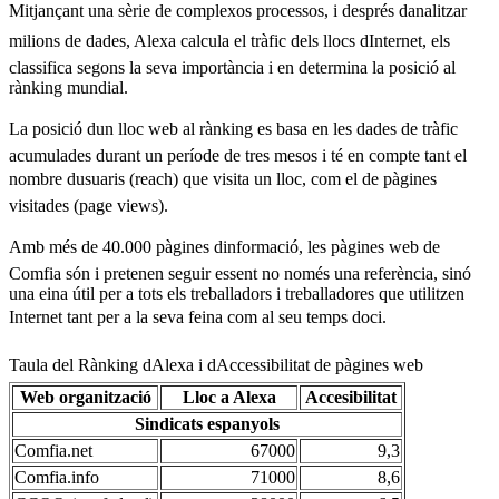
Mitjançant una sèrie de complexos processos, i després danalitzar
milions de dades, Alexa calcula el tràfic dels llocs dInternet, els
classifica segons la seva importància i en determina la posició al
rànking mundial.
La posició dun lloc web al rànking es basa en les dades de tràfic
acumulades durant un període de tres mesos i té en compte tant el
nombre dusuaris (reach) que visita un lloc, com el de pàgines
visitades (page views).
Amb més de 40.000 pàgines dinformació, les pàgines web de
Comfia són i pretenen seguir essent no només una referència, sinó
una eina útil per a tots els treballadors i treballadores que utilitzen
Internet tant per a la seva feina com al seu temps doci.
Taula del Rànking dAlexa i dAccessibilitat de pàgines web
Web organització
Lloc a Alexa
Accesibilitat
Sindicats espanyols
Comfia.net
67000
9,3
Comfia.info
71000
8,6