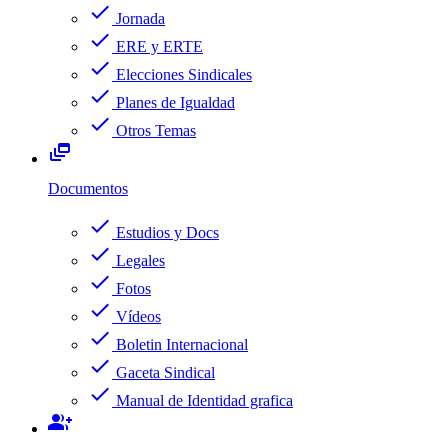
check
Jornada
check
ERE y ERTE
check
Elecciones Sindicales
check
Planes de Igualdad
check
Otros Temas
dynamic_feed
Documentos
check
Estudios y Docs
check
Legales
check
Fotos
check
Vídeos
check
Boletin Internacional
check
Gaceta Sindical
check
Manual de Identidad grafica
group_add