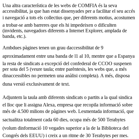
Una altra característica de les webs de COMFIA és la seva
accessibilitat, ja que han estat dissenyades per a facilitar el seu accés
i navegació a tots els collectius que, per diferents motius, acostumen
a trobar-se amb barreres que els hi impedeixen o dificulten
(invidents, navegadors diferents a Internet Explorer, amplada de
banda, etc.).
Ambdues pàgines tenen un grau daccessibilitat de 9
aproximadament entre una banda de l1 al 10, mentre que a Espanya
la resta de sindicats a excepció del confederal de CCOO suspenen
per sota del 5 (veure taula; entre parèntesis, les webs que, a més
dinaccessibles no permeten una anàlisi completa). A més, disposa
duna versió exclusivament de text.
Adjuntem la taula amb diferents sindicats o partits a la qual sindica
el lloc que li assigna Alexa, empresa que recopila informació sobre
més de 4.500 milions de pàgines web. Lesmentada informació, que
sactualitza totalment cada 60 dies, ocupa més de 500 Terabytes
(volum dinformació 10 vegades superior a la de la Biblioteca del
Congrés dels EEUU) i creix a un ritme de 30 Terabytes per mes.