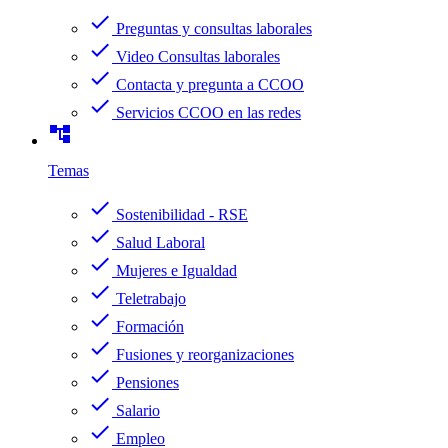
check
Preguntas y consultas laborales
check
Video Consultas laborales
check
Contacta y pregunta a CCOO
check
Servicios CCOO en las redes
account_tree
Temas
check
Sostenibilidad - RSE
check
Salud Laboral
check
Mujeres e Igualdad
check
Teletrabajo
check
Formación
check
Fusiones y reorganizaciones
check
Pensiones
check
Salario
check
Empleo