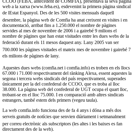
CCOO (FEBA, antecedent de COMFIA), presentava la seva pàgina
web a la xarxa (www.feba.es), esdevenint la primera pàgina sindical
de lEstat Espanyol. Des de les 500 visites mensuals daquell
desembre, la pàgina web de Comfia ha anat creixent en visites i en
documentació, arribat fins a 1.250.000 el nombre de pàgines
servides al mes de novembre de 2006 i a gairebé 9 milions el
nombre de pàgines que han estat visitades entre les dues webs de la
federació durant els 11 mesos daquest any. Lany 2005 van ser
700.000 les pàgines visitades el mateix mes de novembre i gairebé 7
els milions de pàgines de lany.
Aquestes dues webs (comfia.net i comfia.info) es troben en els llocs
67.000 i 71.000 respectivament del rànking Alexa, essent aquestes la
segona i tercera webs sindicals del país respectivament, superades
únicament per la del confederal de CCOO, que es troba al lloc
38.000. La pàgina web del confederal de UGT ocupa el quart lloc,
trobant-se en el lloc 75.000. I en comparació amb altres sindicats
estrangers, també estem dels primers (vegeu taula).
La web comfia.info funciona des de fa 4 anys i dóna a més dos
serveis gratuïts de notícies que senvien diàriament i setmanalment
per correu electrònic als subscriptors (les altes i les baixes es fan
directament des de la web).