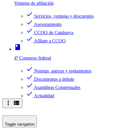
Ventajas de afiliación
check
Servicios, ventajas y descuentos
check
Asesoramiento
check
CCOO de Catalunya
check
Afíliate a CCOO
book
4º Congreso federal
check
Normas anexos y reglamentos
check
Documentos a debate
check
Asambleas Congresuales
check
Actualidad
more_vert
view_list
Toggle navigation