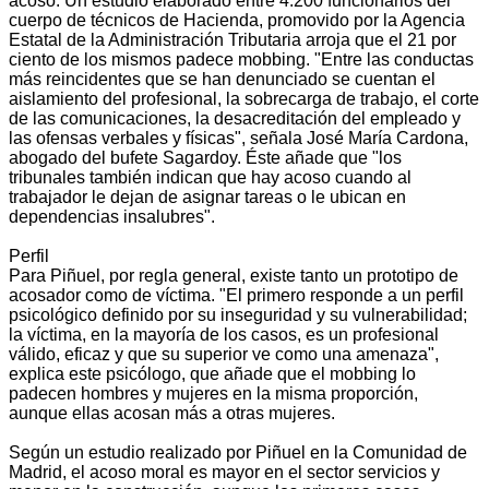
acoso. Un estudio elaborado entre 4.200 funcionarios del
cuerpo de técnicos de Hacienda, promovido por la Agencia
Estatal de la Administración Tributaria arroja que el 21 por
ciento de los mismos padece mobbing. "Entre las conductas
más reincidentes que se han denunciado se cuentan el
aislamiento del profesional, la sobrecarga de trabajo, el corte
de las comunicaciones, la desacreditación del empleado y
las ofensas verbales y físicas", señala José María Cardona,
abogado del bufete Sagardoy. Éste añade que "los
tribunales también indican que hay acoso cuando al
trabajador le dejan de asignar tareas o le ubican en
dependencias insalubres".
Perfil
Para Piñuel, por regla general, existe tanto un prototipo de
acosador como de víctima. "El primero responde a un perfil
psicológico definido por su inseguridad y su vulnerabilidad;
la víctima, en la mayoría de los casos, es un profesional
válido, eficaz y que su superior ve como una amenaza",
explica este psicólogo, que añade que el mobbing lo
padecen hombres y mujeres en la misma proporción,
aunque ellas acosan más a otras mujeres.
Según un estudio realizado por Piñuel en la Comunidad de
Madrid, el acoso moral es mayor en el sector servicios y