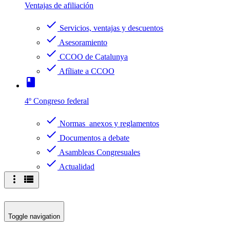
Ventajas de afiliación
check
Servicios, ventajas y descuentos
check
Asesoramiento
check
CCOO de Catalunya
check
Afíliate a CCOO
book
4º Congreso federal
check
Normas anexos y reglamentos
check
Documentos a debate
check
Asambleas Congresuales
check
Actualidad
more_vert
view_list
Toggle navigation