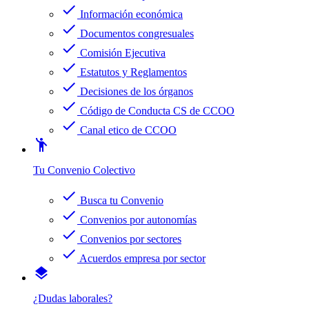
check
Información económica
check
Documentos congresuales
check
Comisión Ejecutiva
check
Estatutos y Reglamentos
check
Decisiones de los órganos
check
Código de Conducta CS de CCOO
check
Canal etico de CCOO
emoji_people
Tu Convenio Colectivo
check
Busca tu Convenio
check
Convenios por autonomías
check
Convenios por sectores
check
Acuerdos empresa por sector
layers
¿Dudas laborales?