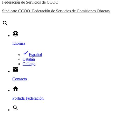
Federación de Servicios de CCOO
Sindicato CCOO. Federación de Servicios de Comisiones Obreras
search
language
Idiomas
done
Español
Catalán
Gallego
email
Contacto
home
Portada Federación
search