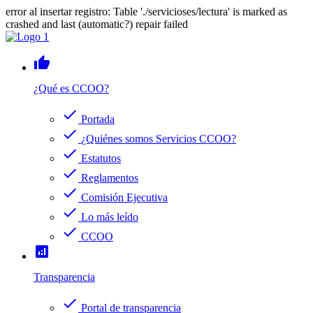
error al insertar registro: Table './servicioses/lectura' is marked as
crashed and last (automatic?) repair failed
thumb_up
¿Qué es CCOO?
check
Portada
check
¿Quiénes somos Servicios CCOO?
check
Estatutos
check
Reglamentos
check
Comisión Ejecutiva
check
Lo más leído
check
CCOO
analytics
Transparencia
check
Portal de transparencia