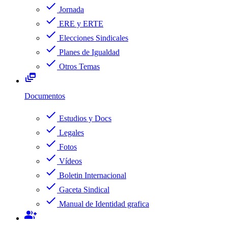
check
Jornada
check
ERE y ERTE
check
Elecciones Sindicales
check
Planes de Igualdad
check
Otros Temas
dynamic_feed
Documentos
check
Estudios y Docs
check
Legales
check
Fotos
check
Vídeos
check
Boletin Internacional
check
Gaceta Sindical
check
Manual de Identidad grafica
group_add