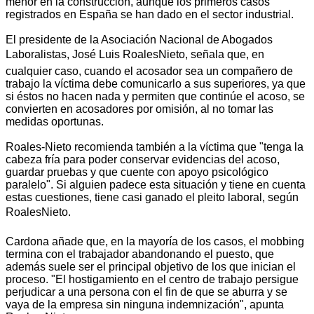
menor en la construcción, aunque los primeros casos
registrados en España se han dado en el sector industrial.
El presidente de la Asociación Nacional de Abogados
Laboralistas, José Luis RoalesNieto, señala que, en
cualquier caso, cuando el acosador sea un compañero de
trabajo la víctima debe comunicarlo a sus superiores, ya que
si éstos no hacen nada y permiten que continúe el acoso, se
convierten en acosadores por omisión, al no tomar las
medidas oportunas.
Roales-Nieto recomienda también a la víctima que "tenga la
cabeza fría para poder conservar evidencias del acoso,
guardar pruebas y que cuente con apoyo psicológico
paralelo". Si alguien padece esta situación y tiene en cuenta
estas cuestiones, tiene casi ganado el pleito laboral, según
RoalesNieto.
Cardona añade que, en la mayoría de los casos, el mobbing
termina con el trabajador abandonando el puesto, que
además suele ser el principal objetivo de los que inician el
proceso. "El hostigamiento en el centro de trabajo persigue
perjudicar a una persona con el fin de que se aburra y se
vaya de la empresa sin ninguna indemnización", apunta