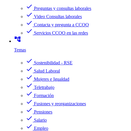
check
Preguntas y consultas laborales
check
Video Consultas laborales
check
Contacta y pregunta a CCOO
check
Servicios CCOO en las redes
account_tree
Temas
check
Sostenibilidad - RSE
check
Salud Laboral
check
Mujeres e Igualdad
check
Teletrabajo
check
Formación
check
Fusiones y reorganizaciones
check
Pensiones
check
Salario
check
Empleo