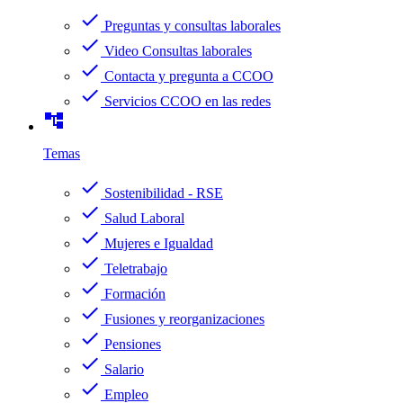
check
Preguntas y consultas laborales
check
Video Consultas laborales
check
Contacta y pregunta a CCOO
check
Servicios CCOO en las redes
account_tree
Temas
check
Sostenibilidad - RSE
check
Salud Laboral
check
Mujeres e Igualdad
check
Teletrabajo
check
Formación
check
Fusiones y reorganizaciones
check
Pensiones
check
Salario
check
Empleo