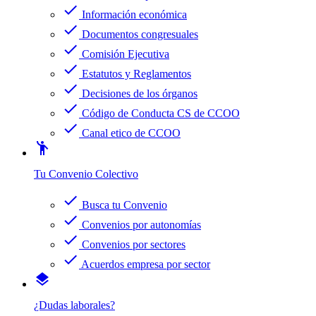
check
Información económica
check
Documentos congresuales
check
Comisión Ejecutiva
check
Estatutos y Reglamentos
check
Decisiones de los órganos
check
Código de Conducta CS de CCOO
check
Canal etico de CCOO
emoji_people
Tu Convenio Colectivo
check
Busca tu Convenio
check
Convenios por autonomías
check
Convenios por sectores
check
Acuerdos empresa por sector
layers
¿Dudas laborales?