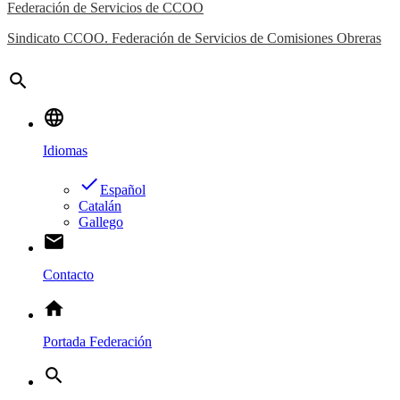
Federación de Servicios de CCOO
Sindicato CCOO. Federación de Servicios de Comisiones Obreras
search
language
Idiomas
done
Español
Catalán
Gallego
email
Contacto
home
Portada Federación
search