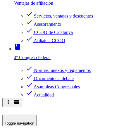
Ventajas de afiliación
check
Servicios, ventajas y descuentos
check
Asesoramiento
check
CCOO de Catalunya
check
Afíliate a CCOO
book
4º Congreso federal
check
Normas anexos y reglamentos
check
Documentos a debate
check
Asambleas Congresuales
check
Actualidad
more_vert
view_list
Toggle navigation