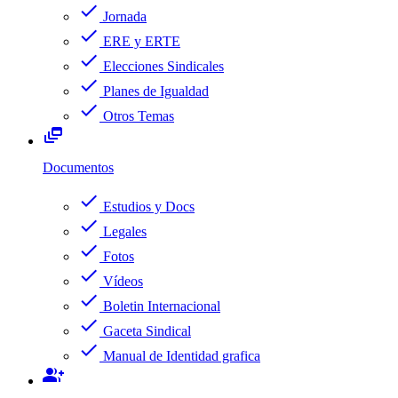
check
Jornada
check
ERE y ERTE
check
Elecciones Sindicales
check
Planes de Igualdad
check
Otros Temas
dynamic_feed
Documentos
check
Estudios y Docs
check
Legales
check
Fotos
check
Vídeos
check
Boletin Internacional
check
Gaceta Sindical
check
Manual de Identidad grafica
group_add