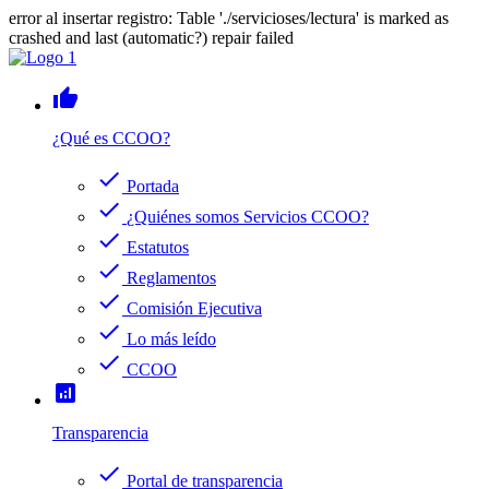
error al insertar registro: Table './servicioses/lectura' is marked as
crashed and last (automatic?) repair failed
thumb_up
¿Qué es CCOO?
check
Portada
check
¿Quiénes somos Servicios CCOO?
check
Estatutos
check
Reglamentos
check
Comisión Ejecutiva
check
Lo más leído
check
CCOO
analytics
Transparencia
check
Portal de transparencia