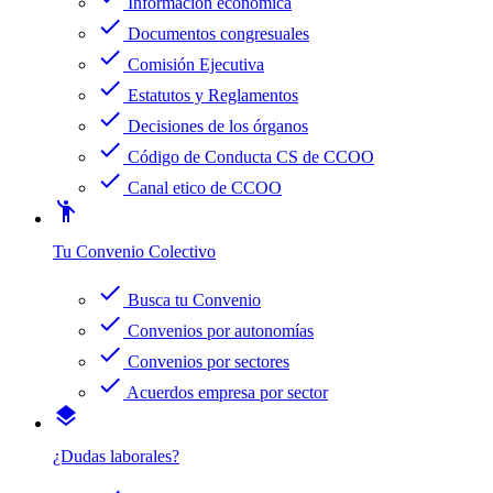
Información económica
check
Documentos congresuales
check
Comisión Ejecutiva
check
Estatutos y Reglamentos
check
Decisiones de los órganos
check
Código de Conducta CS de CCOO
check
Canal etico de CCOO
emoji_people
Tu Convenio Colectivo
check
Busca tu Convenio
check
Convenios por autonomías
check
Convenios por sectores
check
Acuerdos empresa por sector
layers
¿Dudas laborales?