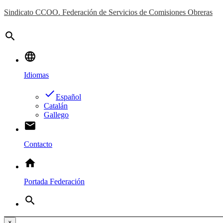
Sindicato CCOO. Federación de Servicios de Comisiones Obreras
search
language
Idiomas
done
Español
Catalán
Gallego
email
Contacto
home
Portada Federación
search
×