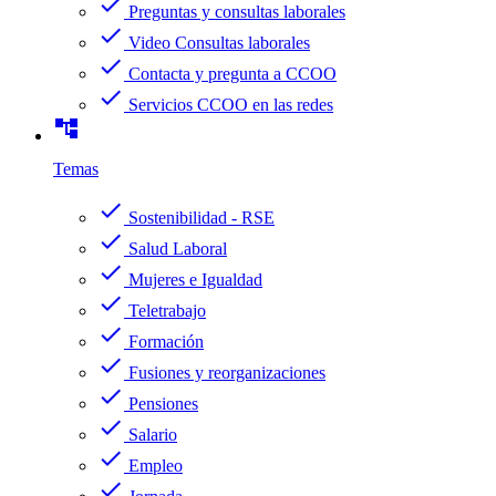
check
Preguntas y consultas laborales
check
Video Consultas laborales
check
Contacta y pregunta a CCOO
check
Servicios CCOO en las redes
account_tree
Temas
check
Sostenibilidad - RSE
check
Salud Laboral
check
Mujeres e Igualdad
check
Teletrabajo
check
Formación
check
Fusiones y reorganizaciones
check
Pensiones
check
Salario
check
Empleo
check