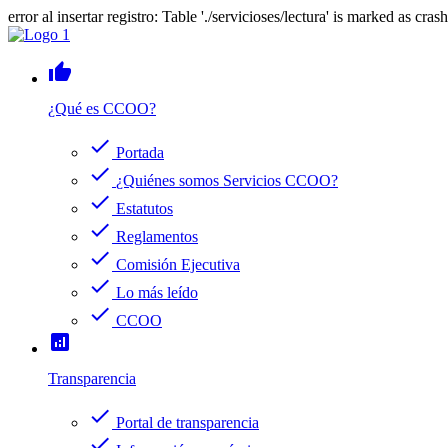
error al insertar registro: Table './servicioses/lectura' is marked as cras
thumb_up
¿Qué es CCOO?
check
Portada
check
¿Quiénes somos Servicios CCOO?
check
Estatutos
check
Reglamentos
check
Comisión Ejecutiva
check
Lo más leído
check
CCOO
analytics
Transparencia
check
Portal de transparencia
check