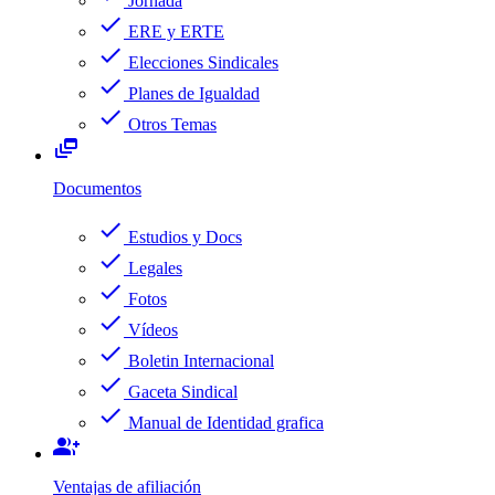
Jornada
check
ERE y ERTE
check
Elecciones Sindicales
check
Planes de Igualdad
check
Otros Temas
dynamic_feed
Documentos
check
Estudios y Docs
check
Legales
check
Fotos
check
Vídeos
check
Boletin Internacional
check
Gaceta Sindical
check
Manual de Identidad grafica
group_add
Ventajas de afiliación