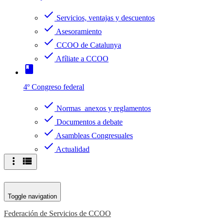
check
Servicios, ventajas y descuentos
check
Asesoramiento
check
CCOO de Catalunya
check
Afíliate a CCOO
book
4º Congreso federal
check
Normas anexos y reglamentos
check
Documentos a debate
check
Asambleas Congresuales
check
Actualidad
more_vert
view_list
Toggle navigation
Federación de Servicios de CCOO