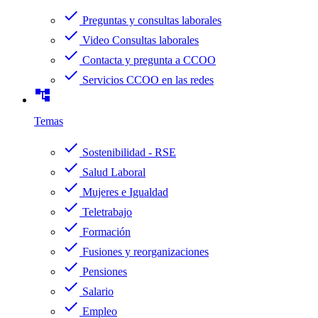
check
Preguntas y consultas laborales
check
Video Consultas laborales
check
Contacta y pregunta a CCOO
check
Servicios CCOO en las redes
account_tree
Temas
check
Sostenibilidad - RSE
check
Salud Laboral
check
Mujeres e Igualdad
check
Teletrabajo
check
Formación
check
Fusiones y reorganizaciones
check
Pensiones
check
Salario
check
Empleo