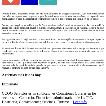
De tota manera, haguéssim preferit que els acomiadaments no s'haguessin produït. Que unes treballadores
que ja havien superat totes les proves a gust de pràcticament tots els seus responsables, no haguessin estat
acomiadades per pura discrecionalitat totalment subjectiva, o pitjor encara, pel simple fet de ser dones.
Perquè, per desgràcia, es evident que la Caixa continua amb el canvi de tendència en la contractació de
gènere que ja hem denunciat davant el Consell d'Administració i l'Assemblea de l'Entitat, i que ja ha estat
recollit en escrits anteriors. Constatant-se, a més a més, que la discriminació en la contractació de dones
s'accentua mes a mes.
Ens agradaria saber si algú assumirà la responsabilitat i les conseqüències d'aquests actes que, a part de
privar a la Entitat d'unes persones més que vàlides, en el cas concret, ha suposat una pèrdua econòmica.
Evidentment és més fàcil demanar responsabilitats i pressionar de manera més o menys encoberta per a que
els afectats cobreixin els imports de les diferències d'arqueig de les oficines, que assumir els nyaps de certs
responsables.
Com a informació, voldríem comentar-vos que malgrat els acomiadaments de les companyes es van produir
manifestant la Caixa que encara eren en període de prova, existeix prou jurisprudència per a poder mantenir
que tant sols és possible establir període de prova en el primer contracte del cicle, entenent-se que al
renovar el contracte es dóna per superada la prova.
Artículos más leídos hoy
Infórmate
CCOO Servicios es un sindicato, es Comisiones Obreras en los
sectores de Comercio, Financiero, administrativo, de las TIC,
Hostelería, Contact-center, Oficinas, Turismo...
Leer más