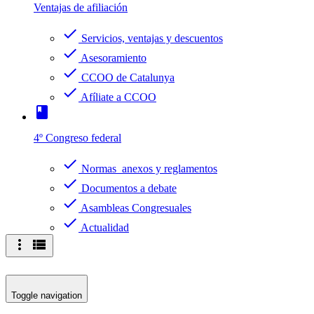
Ventajas de afiliación
check
Servicios, ventajas y descuentos
check
Asesoramiento
check
CCOO de Catalunya
check
Afíliate a CCOO
book
4º Congreso federal
check
Normas anexos y reglamentos
check
Documentos a debate
check
Asambleas Congresuales
check
Actualidad
more_vert
view_list
Toggle navigation