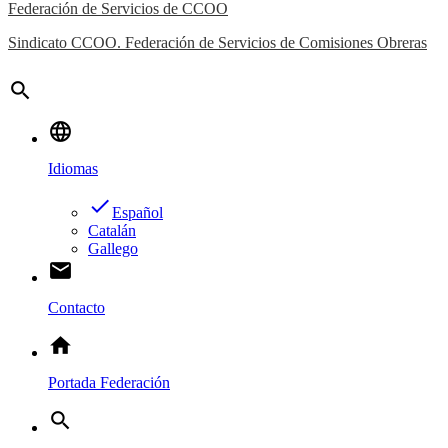
Federación de Servicios de CCOO
Sindicato CCOO. Federación de Servicios de Comisiones Obreras
search
language
Idiomas
done
Español
Catalán
Gallego
email
Contacto
home
Portada Federación
search