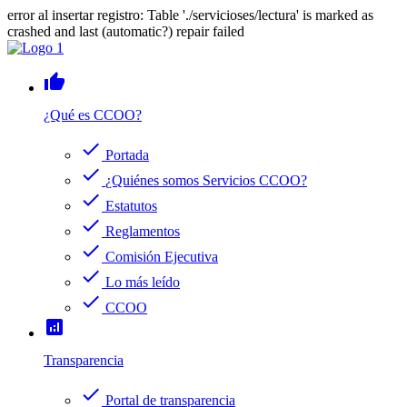
error al insertar registro: Table './servicioses/lectura' is marked as
crashed and last (automatic?) repair failed
thumb_up
¿Qué es CCOO?
check
Portada
check
¿Quiénes somos Servicios CCOO?
check
Estatutos
check
Reglamentos
check
Comisión Ejecutiva
check
Lo más leído
check
CCOO
analytics
Transparencia
check
Portal de transparencia