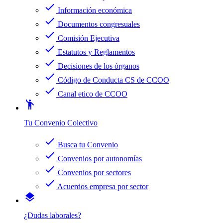
check
Información económica
check
Documentos congresuales
check
Comisión Ejecutiva
check
Estatutos y Reglamentos
check
Decisiones de los órganos
check
Código de Conducta CS de CCOO
check
Canal etico de CCOO
emoji_people
Tu Convenio Colectivo
check
Busca tu Convenio
check
Convenios por autonomías
check
Convenios por sectores
check
Acuerdos empresa por sector
layers
¿Dudas laborales?