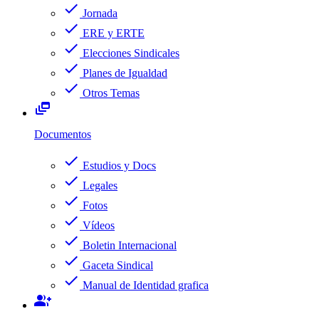
check
Jornada
check
ERE y ERTE
check
Elecciones Sindicales
check
Planes de Igualdad
check
Otros Temas
dynamic_feed
Documentos
check
Estudios y Docs
check
Legales
check
Fotos
check
Vídeos
check
Boletin Internacional
check
Gaceta Sindical
check
Manual de Identidad grafica
group_add