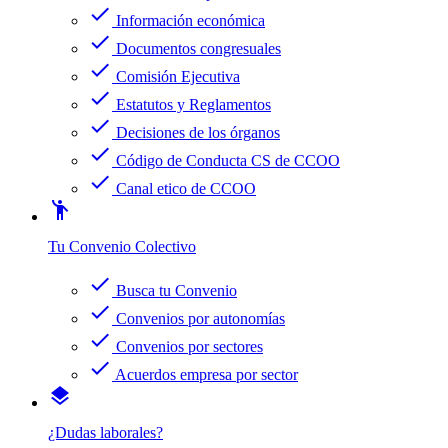
check
Información económica
check
Documentos congresuales
check
Comisión Ejecutiva
check
Estatutos y Reglamentos
check
Decisiones de los órganos
check
Código de Conducta CS de CCOO
check
Canal etico de CCOO
emoji_people
Tu Convenio Colectivo
check
Busca tu Convenio
check
Convenios por autonomías
check
Convenios por sectores
check
Acuerdos empresa por sector
layers
¿Dudas laborales?