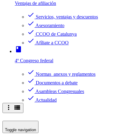
Ventajas de afiliación
check
Servicios, ventajas y descuentos
check
Asesoramiento
check
CCOO de Catalunya
check
Afíliate a CCOO
book
4º Congreso federal
check
Normas anexos y reglamentos
check
Documentos a debate
check
Asambleas Congresuales
check
Actualidad
more_vert
view_list
Toggle navigation