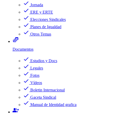
check
Jornada
check
ERE y ERTE
check
Elecciones Sindicales
check
Planes de Igualdad
check
Otros Temas
dynamic_feed
Documentos
check
Estudios y Docs
check
Legales
check
Fotos
check
Vídeos
check
Boletin Internacional
check
Gaceta Sindical
check
Manual de Identidad grafica
group_add