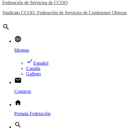
Federación de Servicios de CCOO
Sindicato CCOO. Federación de Servicios de Comisiones Obreras
search
language
Idiomas
done
Español
Catalán
Gallego
email
Contacto
home
Portada Federación
search