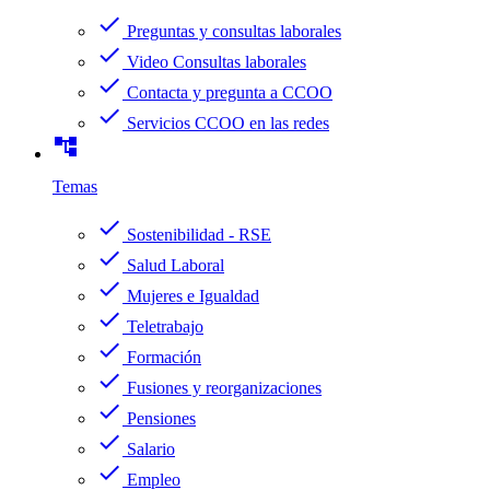
check
Preguntas y consultas laborales
check
Video Consultas laborales
check
Contacta y pregunta a CCOO
check
Servicios CCOO en las redes
account_tree
Temas
check
Sostenibilidad - RSE
check
Salud Laboral
check
Mujeres e Igualdad
check
Teletrabajo
check
Formación
check
Fusiones y reorganizaciones
check
Pensiones
check
Salario
check
Empleo