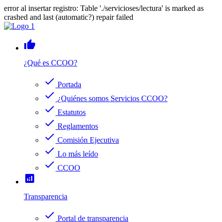
error al insertar registro: Table './servicioses/lectura' is marked as
crashed and last (automatic?) repair failed
thumb_up
¿Qué es CCOO?
check
Portada
check
¿Quiénes somos Servicios CCOO?
check
Estatutos
check
Reglamentos
check
Comisión Ejecutiva
check
Lo más leído
check
CCOO
analytics
Transparencia
check
Portal de transparencia