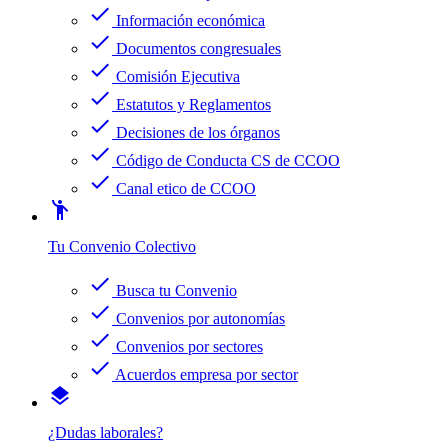
check
Información económica
check
Documentos congresuales
check
Comisión Ejecutiva
check
Estatutos y Reglamentos
check
Decisiones de los órganos
check
Código de Conducta CS de CCOO
check
Canal etico de CCOO
emoji_people
Tu Convenio Colectivo
check
Busca tu Convenio
check
Convenios por autonomías
check
Convenios por sectores
check
Acuerdos empresa por sector
layers
¿Dudas laborales?