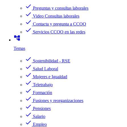
check
Preguntas y consultas laborales
check
Video Consultas laborales
check
Contacta y pregunta a CCOO
check
Servicios CCOO en las redes
account_tree
Temas
check
Sostenibilidad - RSE
check
Salud Laboral
check
Mujeres e Igualdad
check
Teletrabajo
check
Formación
check
Fusiones y reorganizaciones
check
Pensiones
check
Salario
check
Empleo