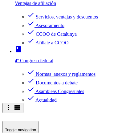
Ventajas de afiliación
check
Servicios, ventajas y descuentos
check
Asesoramiento
check
CCOO de Catalunya
check
Afíliate a CCOO
book
4º Congreso federal
check
Normas anexos y reglamentos
check
Documentos a debate
check
Asambleas Congresuales
check
Actualidad
more_vert
view_list
Toggle navigation