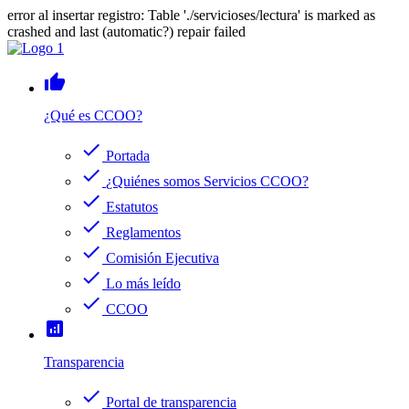
error al insertar registro: Table './servicioses/lectura' is marked as
crashed and last (automatic?) repair failed
thumb_up
¿Qué es CCOO?
check
Portada
check
¿Quiénes somos Servicios CCOO?
check
Estatutos
check
Reglamentos
check
Comisión Ejecutiva
check
Lo más leído
check
CCOO
analytics
Transparencia
check
Portal de transparencia