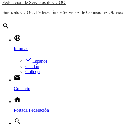
Federación de Servicios de CCOO
Sindicato CCOO. Federación de Servicios de Comisiones Obreras
search
language
Idiomas
done
Español
Catalán
Gallego
email
Contacto
home
Portada Federación
search