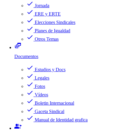
check
Jornada
check
ERE y ERTE
check
Elecciones Sindicales
check
Planes de Igualdad
check
Otros Temas
dynamic_feed
Documentos
check
Estudios y Docs
check
Legales
check
Fotos
check
Vídeos
check
Boletin Internacional
check
Gaceta Sindical
check
Manual de Identidad grafica
group_add