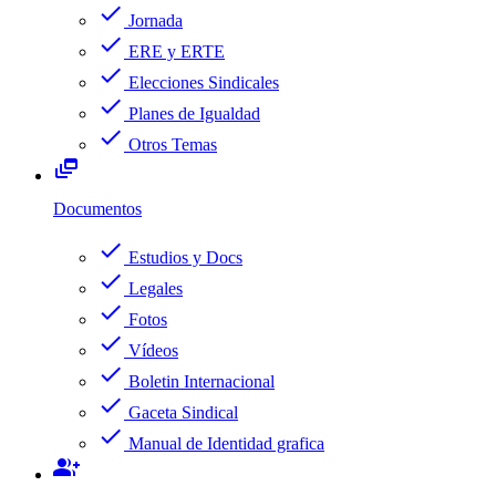
check
Jornada
check
ERE y ERTE
check
Elecciones Sindicales
check
Planes de Igualdad
check
Otros Temas
dynamic_feed
Documentos
check
Estudios y Docs
check
Legales
check
Fotos
check
Vídeos
check
Boletin Internacional
check
Gaceta Sindical
check
Manual de Identidad grafica
group_add