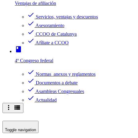
Ventajas de afiliación
check
Servicios, ventajas y descuentos
check
Asesoramiento
check
CCOO de Catalunya
check
Afíliate a CCOO
book
4º Congreso federal
check
Normas anexos y reglamentos
check
Documentos a debate
check
Asambleas Congresuales
check
Actualidad
more_vert
view_list
Toggle navigation