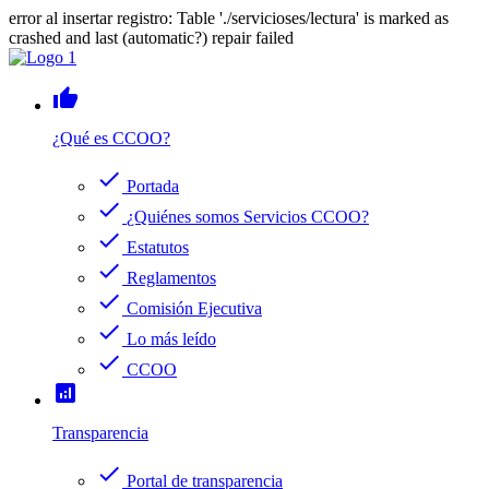
error al insertar registro: Table './servicioses/lectura' is marked as
crashed and last (automatic?) repair failed
thumb_up
¿Qué es CCOO?
check
Portada
check
¿Quiénes somos Servicios CCOO?
check
Estatutos
check
Reglamentos
check
Comisión Ejecutiva
check
Lo más leído
check
CCOO
analytics
Transparencia
check
Portal de transparencia