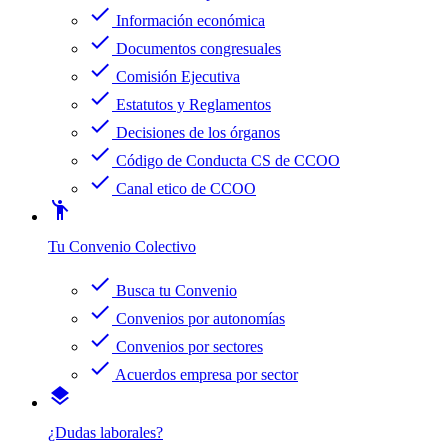
check
Información económica
check
Documentos congresuales
check
Comisión Ejecutiva
check
Estatutos y Reglamentos
check
Decisiones de los órganos
check
Código de Conducta CS de CCOO
check
Canal etico de CCOO
emoji_people
Tu Convenio Colectivo
check
Busca tu Convenio
check
Convenios por autonomías
check
Convenios por sectores
check
Acuerdos empresa por sector
layers
¿Dudas laborales?