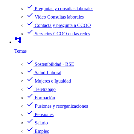
check
Preguntas y consultas laborales
check
Video Consultas laborales
check
Contacta y pregunta a CCOO
check
Servicios CCOO en las redes
account_tree
Temas
check
Sostenibilidad - RSE
check
Salud Laboral
check
Mujeres e Igualdad
check
Teletrabajo
check
Formación
check
Fusiones y reorganizaciones
check
Pensiones
check
Salario
check
Empleo