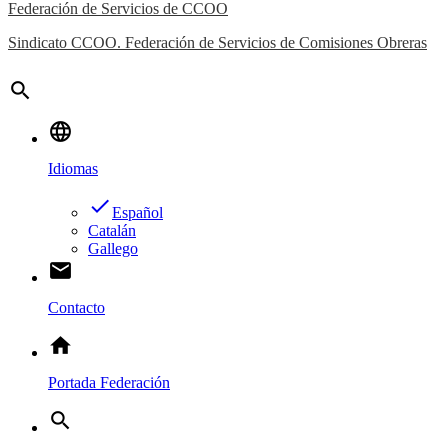
Federación de Servicios de CCOO
Sindicato CCOO. Federación de Servicios de Comisiones Obreras
search
language
Idiomas
done
Español
Catalán
Gallego
email
Contacto
home
Portada Federación
search