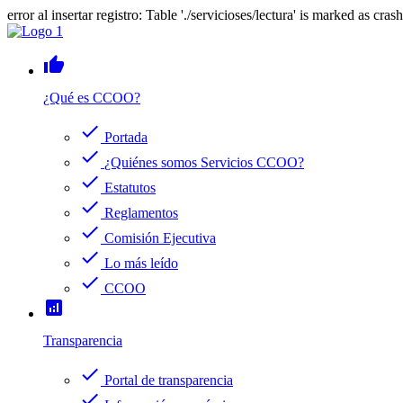
error al insertar registro: Table './servicioses/lectura' is marked as cras
thumb_up
¿Qué es CCOO?
check
Portada
check
¿Quiénes somos Servicios CCOO?
check
Estatutos
check
Reglamentos
check
Comisión Ejecutiva
check
Lo más leído
check
CCOO
analytics
Transparencia
check
Portal de transparencia
check