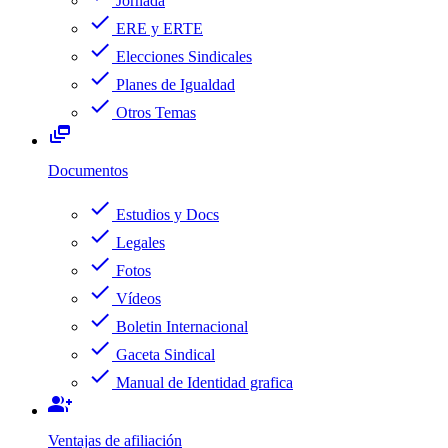
Jornada
check
ERE y ERTE
check
Elecciones Sindicales
check
Planes de Igualdad
check
Otros Temas
dynamic_feed
Documentos
check
Estudios y Docs
check
Legales
check
Fotos
check
Vídeos
check
Boletin Internacional
check
Gaceta Sindical
check
Manual de Identidad grafica
group_add
Ventajas de afiliación