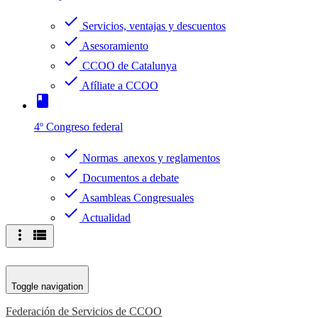
check
Servicios, ventajas y descuentos
check
Asesoramiento
check
CCOO de Catalunya
check
Afíliate a CCOO
book
4º Congreso federal
check
Normas anexos y reglamentos
check
Documentos a debate
check
Asambleas Congresuales
check
Actualidad
more_vert
view_list
Toggle navigation
Federación de Servicios de CCOO