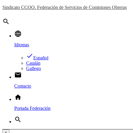
Sindicato CCOO. Federación de Servicios de Comisiones Obreras
search
language
Idiomas
done
Español
Catalán
Gallego
email
Contacto
home
Portada Federación
search
×