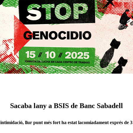
Sacaba lany a BSIS de Banc Sabadell
a intimidació, llur punt més fort ha estat lacomiadament exprés de 