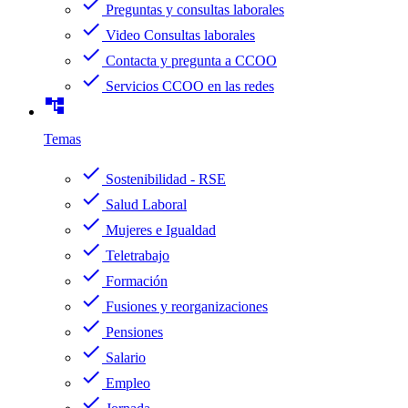
check
Preguntas y consultas laborales
check
Video Consultas laborales
check
Contacta y pregunta a CCOO
check
Servicios CCOO en las redes
account_tree
Temas
check
Sostenibilidad - RSE
check
Salud Laboral
check
Mujeres e Igualdad
check
Teletrabajo
check
Formación
check
Fusiones y reorganizaciones
check
Pensiones
check
Salario
check
Empleo
check