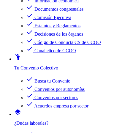
Información económica
check
Documentos congresuales
check
Comisión Ejecutiva
check
Estatutos y Reglamentos
check
Decisiones de los órganos
check
Código de Conducta CS de CCOO
check
Canal etico de CCOO
emoji_people
Tu Convenio Colectivo
check
Busca tu Convenio
check
Convenios por autonomías
check
Convenios por sectores
check
Acuerdos empresa por sector
layers
¿Dudas laborales?